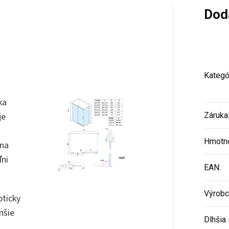
Dod
Kategó
ka
je
Záruka
Hmotn
ana
ľni
EAN
:
Výrobc
pticky
nšie
Dlhšia 