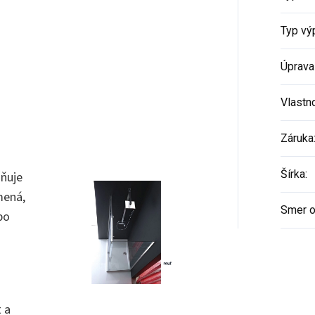
Typ vý
Úprava
Vlastn
Záruka
Šírka
:
ňuje
mená,
Smer o
bo
 a