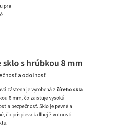
u pre
né
e sklo s hrúbkou 8 mm
ečnosť a odolnosť
vá zástena je vyrobená z
číreho skla
kou 8 mm, čo zaisťuje vysokú
sť a bezpečnosť. Sklo je pevné a
né, čo prispieva k dlhej životnosti
ktu.