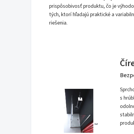
prispôsobivosť produktu, čo je výhodo
tých, ktorí hľadajú praktické a variabil
riešenia.
Čír
Bezp
Sprcho
s hrúb
odolno
stabil
produ