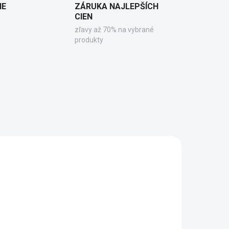
IE
ZÁRUKA NAJLEPŠÍCH
CIEN
zľavy až 70% na vybrané
produkty