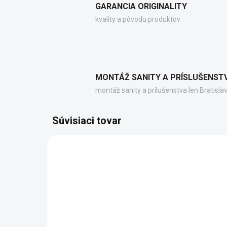
GARANCIA ORIGINALITY
kvality a pôvodu produktov
MONTÁŽ SANITY A PRÍSLUŠENST
montáž sanity a prílušenstva len Bratisla
Súvisiaci tovar
AL9415