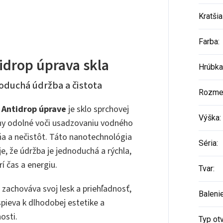
Kratšia
Farba
:
idrop úprava skla
Hrúbka
duchá údržba a čistota
Rozme
a
Antidrop úprave
je sklo sprchovej
Výška
:
ny odolné voči usadzovaniu vodného
a a nečistôt. Táto nanotechnológia
Séria
:
je, že údržba je jednoduchá a rýchla,
rí čas a energiu.
Tvar
:
i zachováva svoj lesk a priehľadnosť,
Baleni
spieva k dlhodobej estetike a
osti.
Typ ot