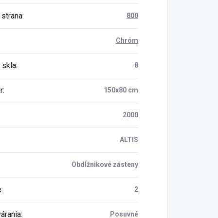
 strana
:
800
Chróm
 skla
:
8
r
:
150x80 cm
2000
ALTIS
Obdĺžnikové zásteny
e
:
2
várania
:
Posuvné