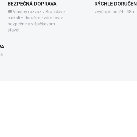
BEZPEČNÁ DOPRAVA
RÝCHLE DORUČEN
🚚 Vlastný rozvoz v Bratislave
zvyčajne od 24 - 48h
a okolí – doručíme vám tovar
bezpečne a v špičkovom
stave!
VA
va