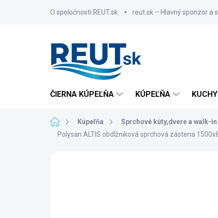
Prejsť
O spoločnosti REUT.sk
reut.sk – Hlavný sponzor a 
na
obsah
ČIERNA KÚPEĽŇA
KÚPEĽŇA
KUCHY
Domov
Kúpeľňa
Sprchové kúty,dvere a walk-in
Polysan ALTIS obdĺžniková sprchová zástena 150
ZNAČKA:
POLYSAN