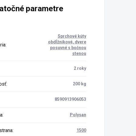
atočné parametre
Sprchové kúty
obdĺžnikové, dvere
ria
:
posuvné s bočnou
stenou
:
2 roky
osť
:
200 kg
8590913906053
a
:
Polysan
strana
:
1500