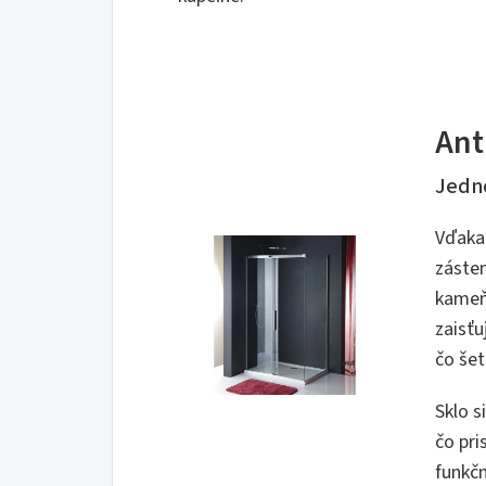
Ant
Jedno
Vďak
záste
kameň
zaisťu
čo šet
Sklo s
čo pri
funkčn