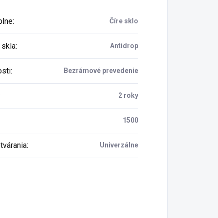
plne
:
Číre sklo
 skla
:
Antidrop
osti
:
Bezrámové prevedenie
:
2 roky
1500
tvárania
:
Univerzálne