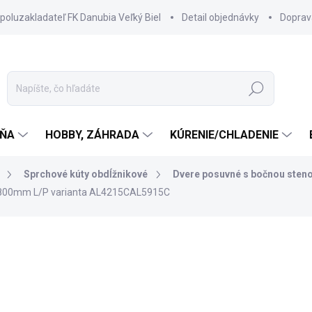
spoluzakladateľ FK Danubia Veľký Biel
Detail objednávky
Doprav
Hľadať
ŇA
HOBBY, ZÁHRADA
KÚRENIE/CHLADENIE
Sprchové kúty obdĺžnikové
Dvere posuvné s bočnou sten
0x800mm L/P varianta AL4215CAL5915C
967 €
831,60 €
676,10 € bez DPH
Jednotková
SKLADOM DODANIE DO 6-7