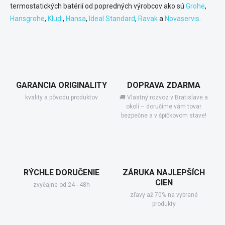
termostatických batérií od popredných výrobcov ako sú
Grohe
,
Hansgrohe
,
Kludi
,
Hansa
,
Ideal Standard
,
Ravak
a
Novaservis
.
GARANCIA ORIGINALITY
DOPRAVA ZDARMA
kvality a pôvodu produktov
🚚 Vlastný rozvoz v Bratislave a
okolí – doručíme vám tovar
bezpečne a v špičkovom stave!
RÝCHLE DORUČENIE
ZÁRUKA NAJLEPŠÍCH
CIEN
zvyčajne od 24 - 48h
zľavy až 70% na vybrané
produkty