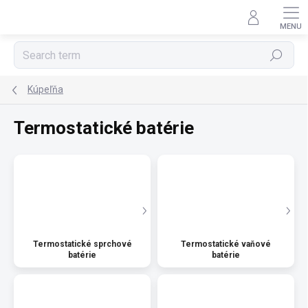
Skip
to
content
Search
Kúpeľňa
Termostatické batérie
Termostatické sprchové
Termostatické vaňové
batérie
batérie