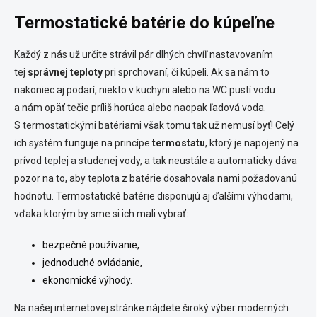
n
n
Termostatické batérie do kúpeľne
a
g
t
c
o
i
Každý z nás už určite strávil pár dlhých chvíľ nastavovaním
n
o
tej
správnej teploty
pri sprchovaní, či kúpeli. Ak sa nám to
t
n
r
nakoniec aj podarí, niekto v kuchyni alebo na WC pustí vodu
o
a nám opäť tečie príliš horúca alebo naopak ľadová voda.
l
S termostatickými batériami však tomu tak už nemusí byť! Celý
s
ich systém funguje na princípe
termostatu
, ktorý je napojený na
prívod teplej a studenej vody, a tak neustále a automaticky dáva
pozor na to, aby teplota z batérie dosahovala nami požadovanú
hodnotu. Termostatické batérie disponujú aj ďalšími výhodami,
vďaka ktorým by sme si ich mali vybrať:
bezpečné používanie,
jednoduché ovládanie,
ekonomické výhody.
Na našej internetovej stránke nájdete široký výber moderných