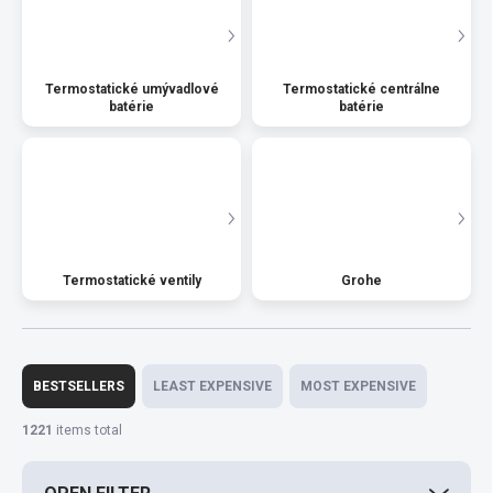
Termostatické umývadlové
Termostatické centrálne
batérie
batérie
Termostatické ventily
Grohe
P
r
BESTSELLERS
LEAST EXPENSIVE
MOST EXPENSIVE
o
d
1221
items total
u
c