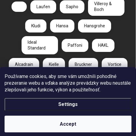
Villeroy &
Laufen
Sapho
Boch
Kludi
Hansa
Hansgrohe
Ideal
Paffoni
HAKL
Standard
Alcadrain
Kielle
Bruckner
Vortice
Používame cookies, aby sme vám umožnili pohodlné
Duravit
Gelco
Radaway
prezeranie webu a vďaka analýze prevádzky webu neustále
zlepšovali jeho funkcie, výkon a použiteľnosť.
CA PLAST
Settings
Copyright 2026
REUT.SK
. All rights reserved.
Accept
Created by Shoptet
Individuálna ponuka