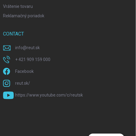
Vrátenie tovaru
Reklamačný poriadok
CONTACT
info
@
reut.sk
+ 421 909 159 000
Facebook
reut.sk/
https://www.youtube.com/c/reutsk