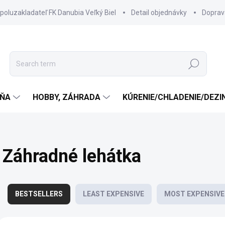
spoluzakladateľ FK Danubia Veľký Biel
Detail objednávky
Doprav
Search
ŇA
HOBBY, ZÁHRADA
KÚRENIE/CHLADENIE/DEZI
Záhradné lehátka
P
r
BESTSELLERS
LEAST EXPENSIVE
MOST EXPENSIVE
o
d
L