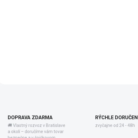
2 TÝŽDNE
(3 PCS)
Podporné nohy pre
lehátko Arkema S010
455 €
Add to cart
L
i
s
t
i
DOPRAVA ZDARMA
RÝCHLE DORUČEN
n
🚚 Vlastný rozvoz v Bratislave
zvyčajne od 24 - 48h
g
a okolí – doručíme vám tovar
c
bezpečne a v špičkovom