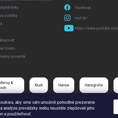
 objednávky
Facebook
a a platby
reut.sk/
kt
https://www.youtube.com
akupovať
ie tovaru
mačný poriadok
illeroy &
Kludi
Hansa
Hansgrohe
och
ookies, aby sme vám umožnili pohodlné prezeranie
Bruckner
Vortice
Duravit
Gelco
a analýze prevádzky webu neustále zlepšovali jeho
on a použiteľnosť.