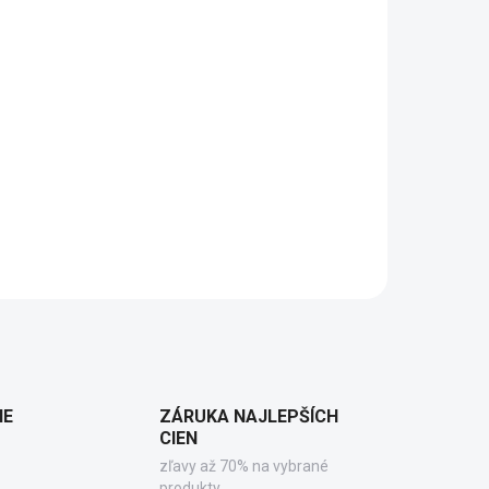
IE
ZÁRUKA NAJLEPŠÍCH
CIEN
zľavy až 70% na vybrané
produkty