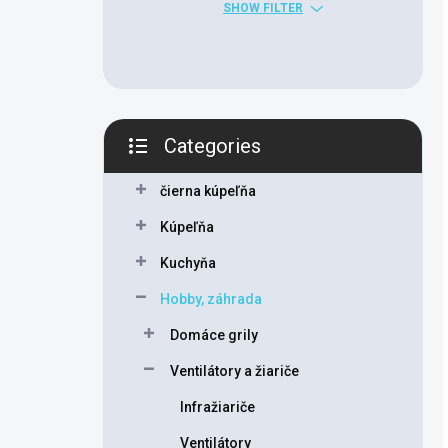
SHOW FILTER
Categories
Skip
categories
čierna kúpeľňa
Kúpeľňa
Kuchyňa
Hobby, záhrada
Domáce grily
Ventilátory a žiariče
Infražiariče
Ventilátory