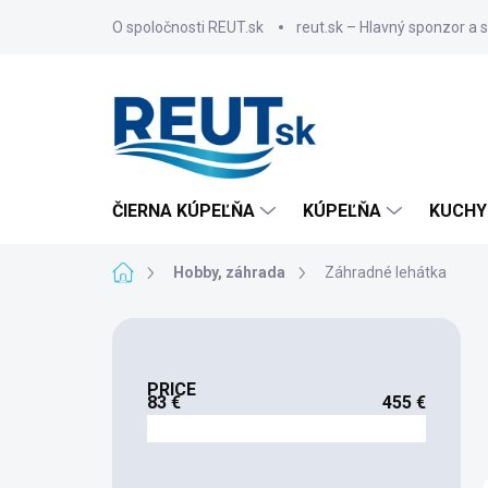
Skip
O spoločnosti REUT.sk
reut.sk – Hlavný sponzor a 
to
content
ČIERNA KÚPEĽŇA
KÚPEĽŇA
KUCHY
Home
Hobby, záhrada
Záhradné lehátka
S
i
d
PRICE
e
83
€
455
€
b
a
r