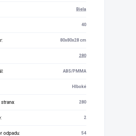
Biela
40
r
:
80x80x28 cm
280
ál
:
ABS/PMMA
Hlboké
 strana
:
280
e
:
2
r odpadu
:
54