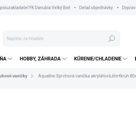
spoluzakladateľ FK Danubia Veľký Biel
Detail objednávky
Doprav
Hľadať
ŇA
HOBBY, ZÁHRADA
KÚRENIE/CHLADENIE
ruhové vaničky
Aqualine Sprchová vanička akrylátová,štvrťkruh 8
189 €
173,90 €
141,38 € bez DPH
Jednotková
SKLADOM DODANIE DO 6-7
cena: