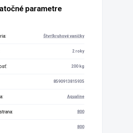
atočné parametre
ria
:
Štvrťkruhové vaničky
:
2 roky
osť
:
200 kg
8590913815935
a
:
Aqualine
strana
:
800
800