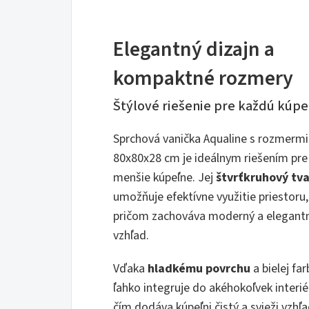
Elegantný dizajn a
kompaktné rozmery
Štýlové riešenie pre každú kúpe
Sprchová vanička Aqualine s rozmermi
80x80x28 cm je ideálnym riešením pre
menšie kúpeľne. Jej
štvrťkruhový tva
umožňuje efektívne využitie priestoru,
pričom zachováva moderný a elegant
vzhľad.
Vďaka
hladkému povrchu
a bielej far
ľahko integruje do akéhokoľvek interié
čím dodáva kúpeľni čistý a svieži vzhľa