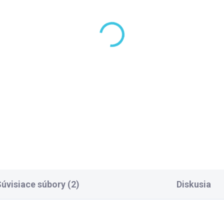
LADOM DODANIE DO 6-7 PRAC.
10 TÝŽ
DNÍ
Aqualine ARLEN
(97 KS)
štvrťkruhová sprchov
ysan Sifón 6/4", DN40
zástena 800x800mm,
693
sklo Brick BTR803
173,90 €
80 €
Do košíka
Do košíka
úvisiace súbory (2)
Diskusia