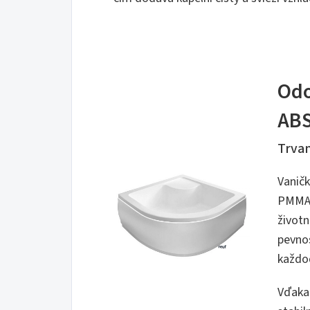
Odo
AB
Trvan
Vaničk
PMMA,
životn
pevno
každo
Vďak