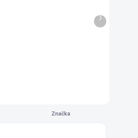
DŇOV
SKLADOM DODANIE DO 6-7 PRAC.
DNÍ
(10 KS)
Ďalší
á
Aqualine Panel čelný k
produkt
hlbokej vaničke
80x80cm, výška 37,5cm,
biela B83
87,40 €
Do košíka
Značka