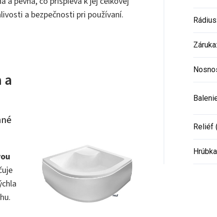
ná a pevná, čo prispieva k jej celkovej
livosti a bezpečnosti pri používaní.
Rádius
Záruka
Nosno
 a
Baleni
nné
Reliéf 
Hrúbka
vou
čuje
ýchla
hu.