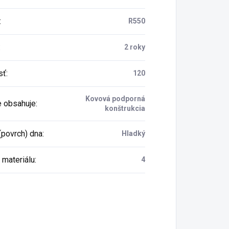
:
R550
:
2 roky
sť
:
120
Kovová podporná
e obsahuje
:
konštrukcia
(povrch) dna
:
Hladký
 materiálu
:
4