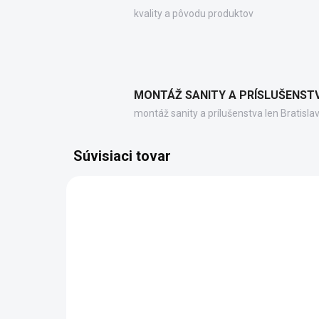
kvality a pôvodu produktov
MONTÁŽ SANITY A PRÍSLUŠENST
montáž sanity a prílušenstva len Bratisla
Súvisiaci tovar
WJ607