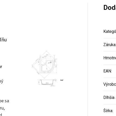
Dod
Kategó
ľňu
Záruka
Hmotn
r
EAN
:
ný
Výrobc
Dlhšia 
be sa
ru,
Šírka
:
d.