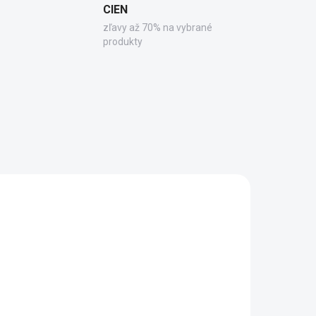
CIEN
zľavy až 70% na vybrané
produkty
803
B83