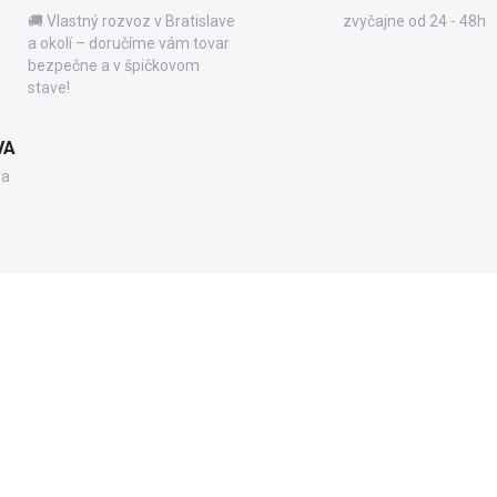
🚚 Vlastný rozvoz v Bratislave
zvyčajne od 24 - 48h
a okolí – doručíme vám tovar
bezpečne a v špičkovom
stave!
VA
va
72693
BTR