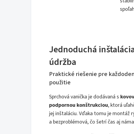
stabil
spoľah
Jednoduchá inštalácia
údržba
Praktické riešenie pre každode
použitie
Sprchová vanička je dodávaná s
kovo
podpornou konštrukciou
, ktorá uľah
jej inštaláciu. Vďaka tomu je montáž r
a bezproblémová, čo šetrí čas aj náma