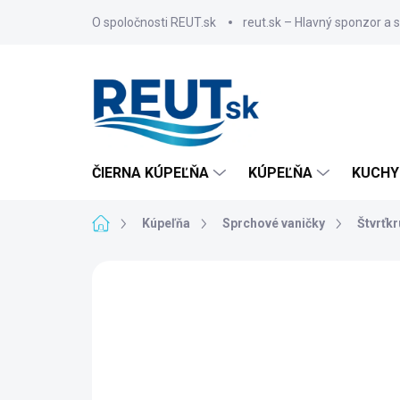
Prejsť
O spoločnosti REUT.sk
reut.sk – Hlavný sponzor a 
na
obsah
ČIERNA KÚPEĽŇA
KÚPEĽŇA
KUCHY
Domov
Kúpeľňa
Sprchové vaničky
Štvrťk
ZNAČKA:
AQUALINE