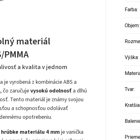
Farba
:
Objem
:
lný materiál
Rozme
S/PMMA
Výška
:
livosť a kvalita v jednom
Materi
a je vyrobená z kombinácie ABS a
Tvar
:
 čo zaručuje
vysokú odolnosť
a dlhú
osť. Tento materiál je známy svojou
Kratšia
sťou a schopnosťou odolávať
dennému opotrebeniu.
Baleni
a
hrúbke materiálu 4 mm
je vanička
Prieme