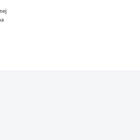
nej
na