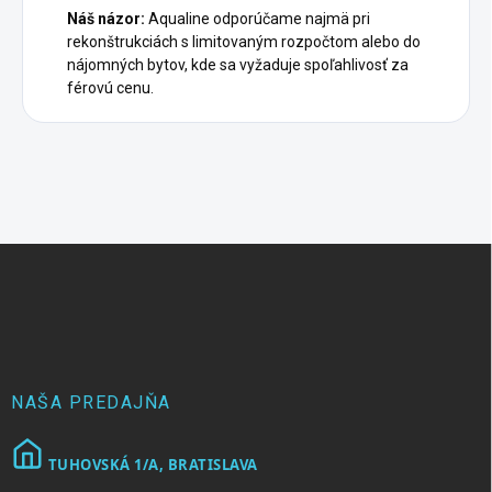
Náš názor:
Aqualine odporúčame najmä pri
rekonštrukciách s limitovaným rozpočtom alebo do
nájomných bytov, kde sa vyžaduje spoľahlivosť za
férovú cenu.
Z
á
p
ä
t
i
e
NAŠA PREDAJŇA
TUHOVSKÁ 1/A, BRATISLAVA