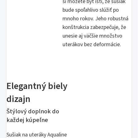
si môžete byť istí, že sušiak
bude spoľahlivo slúžiť po
mnoho rokov. Jeho robustná
konštrukcia zabezpečuje, že
unesie aj väčšie množstvo
uterákov bez deformácie.
Elegantný biely
dizajn
Štýlový doplnok do
každej kúpeľne
Sušiak na uteráky Aqualine