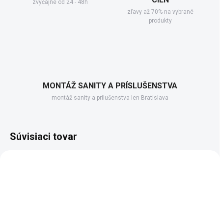
zvyčajne od 24 - 48h
zľavy až 70% na vybrané
produkty
MONTÁŽ SANITY A PRÍSLUŠENSTVA
montáž sanity a prílušenstva len Bratislava
Súvisiaci tovar