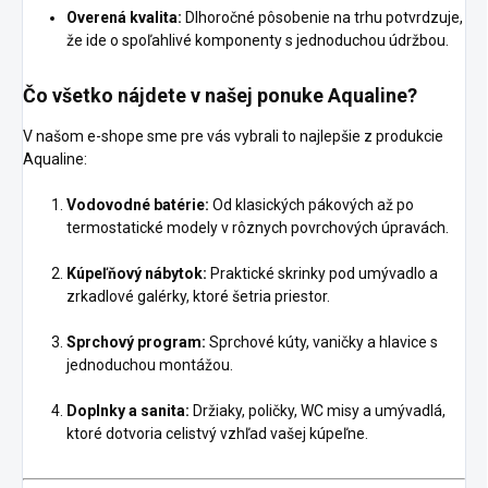
Overená kvalita:
Dlhoročné pôsobenie na trhu potvrdzuje,
že ide o spoľahlivé komponenty s jednoduchou údržbou.
Čo všetko nájdete v našej ponuke Aqualine?
V našom e-shope sme pre vás vybrali to najlepšie z produkcie
Aqualine:
Vodovodné batérie:
Od klasických pákových až po
termostatické modely v rôznych povrchových úpravách.
Kúpeľňový nábytok:
Praktické skrinky pod umývadlo a
zrkadlové galérky, ktoré šetria priestor.
Sprchový program:
Sprchové kúty, vaničky a hlavice s
jednoduchou montážou.
Doplnky a sanita:
Držiaky, poličky, WC misy a umývadlá,
ktoré dotvoria celistvý vzhľad vašej kúpeľne.