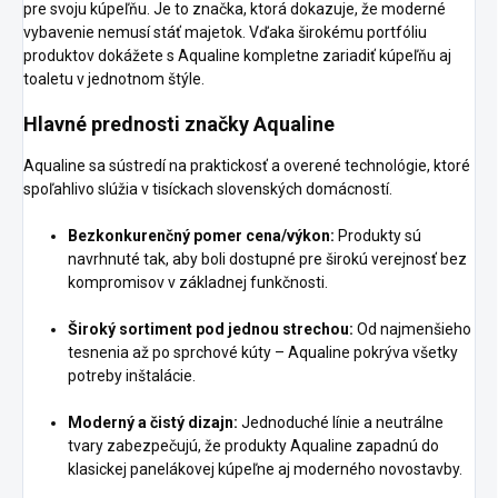
pre svoju kúpeľňu. Je to značka, ktorá dokazuje, že moderné
vybavenie nemusí stáť majetok. Vďaka širokému portfóliu
produktov dokážete s Aqualine kompletne zariadiť kúpeľňu aj
toaletu v jednotnom štýle.
Hlavné prednosti značky Aqualine
Aqualine sa sústredí na praktickosť a overené technológie, ktoré
spoľahlivo slúžia v tisíckach slovenských domácností.
Bezkonkurenčný pomer cena/výkon:
Produkty sú
navrhnuté tak, aby boli dostupné pre širokú verejnosť bez
kompromisov v základnej funkčnosti.
Široký sortiment pod jednou strechou:
Od najmenšieho
tesnenia až po sprchové kúty – Aqualine pokrýva všetky
potreby inštalácie.
Moderný a čistý dizajn:
Jednoduché línie a neutrálne
tvary zabezpečujú, že produkty Aqualine zapadnú do
klasickej panelákovej kúpeľne aj moderného novostavby.