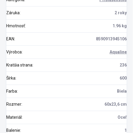
Záruka
:
2 roky
Hmotnosť
:
1.96 kg
EAN
:
8590913945106
Výrobca
:
Aqualine
Kratšia strana
:
236
Šírka
:
600
Farba
:
Biela
Rozmer
:
60x23,6 cm
Materiál
:
Oceľ
Balenie
:
1