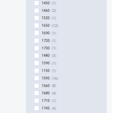
1450
1
1460
2
1520
1
1650
12
1690
1
1720
1
1730
1
1480
3
1590
1
1150
1
1595
16
1560
8
1680
4
1710
1
1745
4