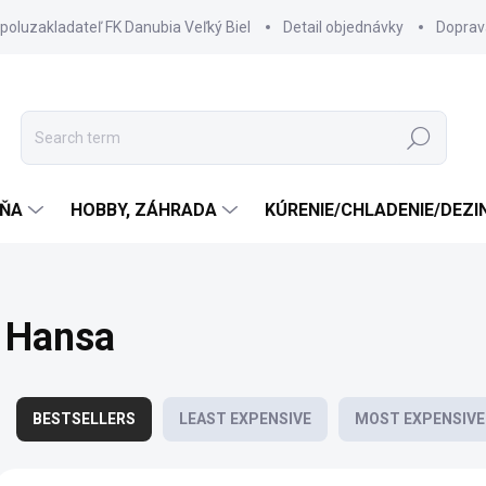
spoluzakladateľ FK Danubia Veľký Biel
Detail objednávky
Doprav
Search
ŇA
HOBBY, ZÁHRADA
KÚRENIE/CHLADENIE/DEZI
Hansa
P
r
BESTSELLERS
LEAST EXPENSIVE
MOST EXPENSIVE
o
d
L