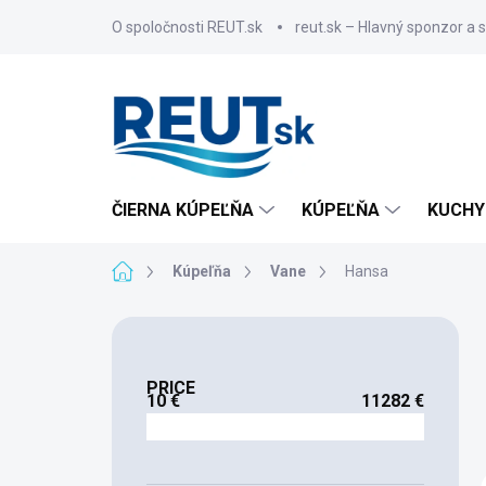
Skip
O spoločnosti REUT.sk
reut.sk – Hlavný sponzor a 
to
content
ČIERNA KÚPEĽŇA
KÚPEĽŇA
KUCHY
Home
Kúpeľňa
Vane
Hansa
S
i
d
PRICE
e
10
€
11282
€
b
a
r