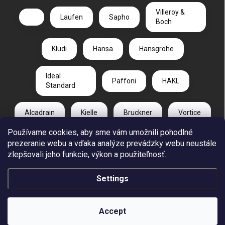
Villeroy &
Laufen
Sapho
Boch
Kludi
Hansa
Hansgrohe
Ideal
Paffoni
HAKL
Standard
Alcadrain
Kielle
Bruckner
Vortice
Používame cookies, aby sme vám umožnili pohodlné
Duravit
Gelco
Radaway
prezeranie webu a vďaka analýze prevádzky webu neustále
zlepšovali jeho funkcie, výkon a použiteľnosť.
CA PLAST
Settings
Copyright 2026
REUT.SK
. All rights reserved.
Accept
Created by Shoptet