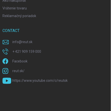
Ako nakupovať
Vrátenie tovaru
Reklamačný poriadok
CONTACT
info
@
reut.sk
+ 421 909 159 000
Facebook
reut.sk/
https://www.youtube.com/c/reutsk