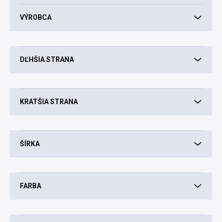
r
t
VÝROBCA
i
n
g
DĽHŠIA STRANA
KRATŠIA STRANA
ŠÍRKA
FARBA