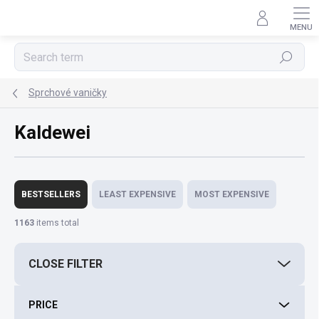
Skip
to
content
Search
Sprchové vaničky
Kaldewei
P
r
BESTSELLERS
LEAST EXPENSIVE
MOST EXPENSIVE
o
d
1163
items total
u
c
CLOSE FILTER
t
s
o
PRICE