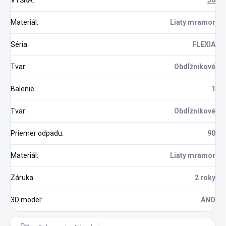
VÝŠKA
:
30
Materiál
:
Liaty mramor
Séria
:
FLEXIA
Tvar
:
Obdĺžnikové
Balenie
:
1
Tvar
:
Obdĺžnikové
Priemer odpadu
:
90
Materiál
:
Liaty mramor
Záruka
:
2 roky
3D model
:
ÁNO