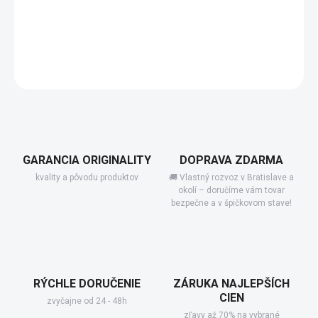
−
+
Add to cart
DETAILED INFORMATION
GARANCIA ORIGINALITY
DOPRAVA ZDARMA
kvality a pôvodu produktov
🚚 Vlastný rozvoz v Bratislave a
okolí – doručíme vám tovar
bezpečne a v špičkovom stave!
RÝCHLE DORUČENIE
ZÁRUKA NAJLEPŠÍCH
CIEN
zvyčajne od 24 - 48h
zľavy až 70% na vybrané