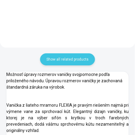
17731
Add to cart
Add to cart
Show all related products
Možnosť úpravy rozmerov vaničky svojpomocne podľa
priloženého návodu. Úpravou rozmerov vaničky je zachovaná
štandardná záruka na výrobok.
Vanička z liateho mramoru FLEXIA je pravým riešením najmä pri
výmene vane za sprchovací kút. Elegantný dizajn vaničky, ku
ktorej je na výber sifón s krytkou v troch farebných
prevedeniach, dodá vášmu sprchovému kútu nezameniteľný a
originálny vzhľad.