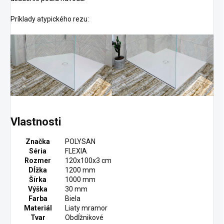
Príklady atypického rezu:
Vlastnosti
Značka
POLYSAN
Séria
FLEXIA
Rozmer
120x100x3 cm
Dĺžka
1200 mm
Šírka
1000 mm
Výška
30 mm
Farba
Biela
Materiál
Liaty mramor
Tvar
Obdĺžnikové