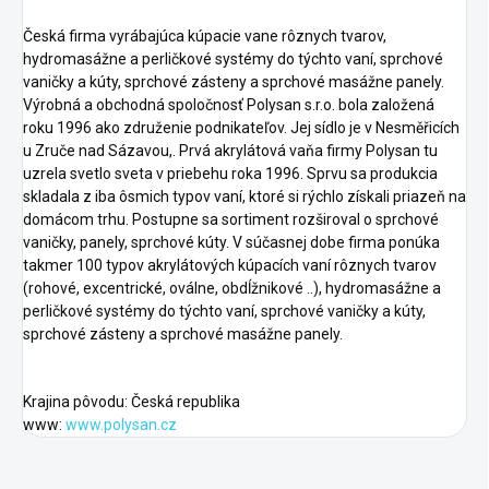
Česká firma vyrábajúca kúpacie vane rôznych tvarov,
hydromasážne a perličkové systémy do týchto vaní, sprchové
vaničky a kúty, sprchové zásteny a sprchové masážne panely.
Výrobná a obchodná spoločnosť Polysan s.r.o. bola založená
roku 1996 ako združenie podnikateľov. Jej sídlo je v Nesměřicích
u Zruče nad Sázavou,. Prvá akrylátová vaňa firmy Polysan tu
uzrela svetlo sveta v priebehu roka 1996. Sprvu sa produkcia
skladala z iba ôsmich typov vaní, ktoré si rýchlo získali priazeň na
domácom trhu. Postupne sa sortiment rozširoval o sprchové
vaničky, panely, sprchové kúty. V súčasnej dobe firma ponúka
takmer 100 typov akrylátových kúpacích vaní rôznych tvarov
(rohové, excentrické, oválne, obdĺžnikové ..), hydromasážne a
perličkové systémy do týchto vaní, sprchové vaničky a kúty,
sprchové zásteny a sprchové masážne panely.
Krajina pôvodu: Česká republika
www:
www.polysan.cz