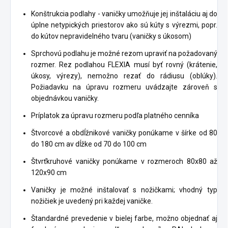
Konštrukcia podlahy - vaničky umožňuje jej inštaláciu aj do
úplne netypických priestorov ako sú kúty s výrezmi, popr.
do kútov nepravidelného tvaru (vaničky s úkosom)
Sprchovú podlahu je možné rezom upraviť na požadovaný
rozmer. Rez podlahou FLEXIA musí byť rovný (krátenie,
úkosy, výrezy), nemožno rezať do rádiusu (oblúky).
Požiadavku na úpravu rozmeru uvádzajte zároveň s
objednávkou vaničky.
Príplatok za úpravu rozmeru podľa platného cenníka
Štvorcové a obdĺžnikové vaničky ponúkame v šírke od 80
do 180 cm av dĺžke od 70 do 100 cm
Štvrťkruhové vaničky ponúkame v rozmeroch 80x80 až
120x90 cm
Vaničky je možné inštalovať s nožičkami; vhodný typ
nožičiek je uvedený pri každej vaničke.
Štandardné prevedenie v bielej farbe, možno objednať aj