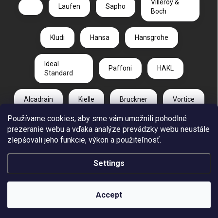
Villeroy &
Laufen
Sapho
Boch
Kludi
Hansa
Hansgrohe
Ideal
Paffoni
HAKL
Standard
Alcadrain
Kielle
Bruckner
Vortice
Používame cookies, aby sme vám umožnili pohodlné
Duravit
Gelco
Radaway
prezeranie webu a vďaka analýze prevádzky webu neustále
zlepšovali jeho funkcie, výkon a použiteľnosť.
CA PLAST
Settings
Copyright 2026
REUT.SK
. All rights reserved.
Accept
Created by Shoptet
Individuálna ponuka