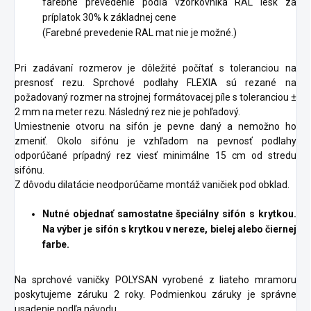
farebné prevedenie podľa vzorkovníka RAL lesk za
príplatok 30% k základnej cene
(Farebné prevedenie RAL mat nie je možné.)
Pri zadávaní rozmerov je dôležité počítať s toleranciou na
presnosť rezu. Sprchové podlahy FLEXIA sú rezané na
požadovaný rozmer na strojnej formátovacej píle s toleranciou ±
2 mm na meter rezu. Následný rez nie je pohľadový.
Umiestnenie otvoru na sifón je pevne daný a nemožno ho
zmeniť. Okolo sifónu je vzhľadom na pevnosť podlahy
odporúčané prípadný rez viesť minimálne 15 cm od stredu
sifónu.
Z dôvodu dilatácie neodporúčame montáž vaničiek pod obklad.
Nutné objednať samostatne špeciálny sifón s krytkou.
Na výber je sifón s krytkou v nereze, bielej alebo čiernej
farbe.
Na sprchové vaničky POLYSAN vyrobené z liateho mramoru
poskytujeme záruku 2 roky. Podmienkou záruky je správne
usadenie podľa návodu.