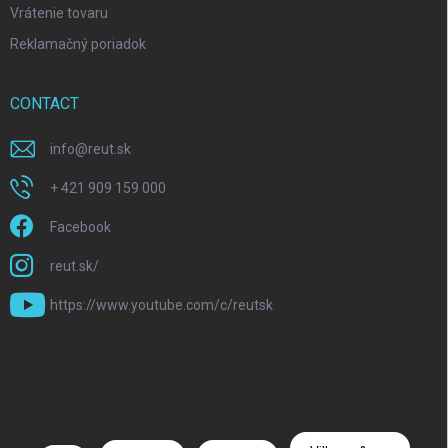
Vrátenie tovaru
Reklamačný poriadok
CONTACT
info
@
reut.sk
+ 421 909 159 000
Facebook
reut.sk/
https://www.youtube.com/c/reutsk