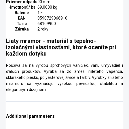
Priemer odpadu
90 mm
Hmotnosť / ks
69.0000 kg
Balenie
1 ks
EAN
8590729066910
Taric
68109900
Záruka
2 roky
Liaty mramor - materiál s tepelno-
izolačnými vlastnosťami, ktoré oceníte pri
každom dotyku
Používa sa na výrobu sprchových vaničiek, vaní, umývadiel i
ďalších produktov. Vyrába sa zo zmesi mletého vápenca,
sklárskeho piesku, polyesterovej živice a farbív. Výrobky z liateho
mramoru sa vyznačujú vysokou pevnosťou, stabilitou a
elegantným dizajnom.
Additional parameters