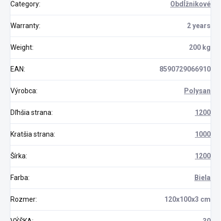
Category
:
Obdĺžnikové
Warranty
:
2 years
Weight
:
200 kg
EAN
:
8590729066910
Výrobca
:
Polysan
Dľhšia strana
:
1200
Kratšia strana
:
1000
Šírka
:
1200
Farba
:
Biela
Rozmer
:
120x100x3 cm