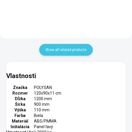
Add to cart
Add to cart
Show all related products
Vlastnosti
Značka
POLYSAN
Rozmer
120x90x11 cm
Dĺžka
1200 mm
Šírka
900 mm
Výška
110 mm
Farba
Biela
Materiál
ABS/PMMA
Inštalácia
Panel ľavý