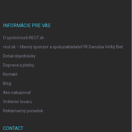
o
t
e
r
INFORMÁCIE PRE VÁS
O spoločnosti REUT.sk
reut.sk – Hlavný sponzor a spoluzakladateľ FK Danubia Veľký Biel
Detail objednávky
Doprava a platby
Kontakt
Blog
Ako nakupovať
Vrátenie tovaru
Reklamačný poriadok
CONTACT