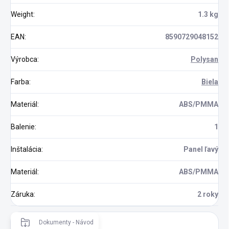
Weight
:
1.3 kg
EAN
:
8590729048152
Výrobca
:
Polysan
Farba
:
Biela
Materiál
:
ABS/PMMA
Balenie
:
1
Inštalácia
:
Panel ľavý
Materiál
:
ABS/PMMA
Záruka
:
2 roky
Dokumenty - Návod