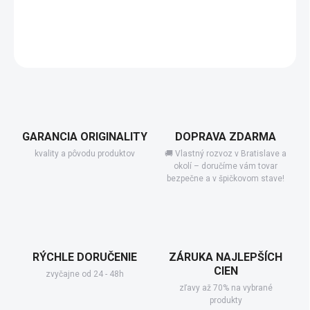
−
+
Add to cart
DETAILED INFORMATION
GARANCIA ORIGINALITY
DOPRAVA ZDARMA
kvality a pôvodu produktov
🚚 Vlastný rozvoz v Bratislave a
okolí – doručíme vám tovar
bezpečne a v špičkovom stave!
RÝCHLE DORUČENIE
ZÁRUKA NAJLEPŠÍCH
CIEN
zvyčajne od 24 - 48h
zľavy až 70% na vybrané
produkty