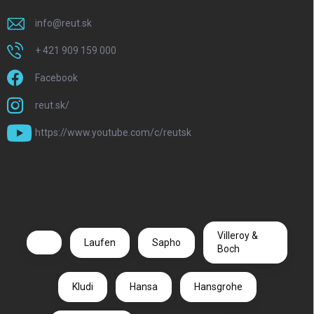
info
@
reut.sk
+ 421 909 159 000
Facebook
reut.sk/
https://www.youtube.com/c/reutsk
Villeroy &
Laufen
Sapho
Boch
Kludi
Hansa
Hansgrohe