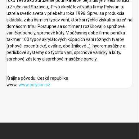
roku 1996 ako združenie podnikateľov. Jej sídlo je v Nesměřicích
u Zruče nad Sázavou,. Prvá akrylátová vaňa firmy Polysan tu
uzrela svetlo sveta v priebehu roka 1996. Sprvu sa produkcia
skladala z iba ôsmich typov vaní, ktoré si rýchlo získali priazeň na
domácom trhu. Postupne sa sortiment rozširoval o sprchové
vaničky, panely, sprchové kúty. V súčasnej dobe firma ponúka
takmer 100 typov akrylátových kúpacích vaní rôznych tvarov
(rohové, excentrické, oválne, obdĺžnikové ..), hydromasážne a
perličkové systémy do týchto vaní, sprchové vaničky a kúty,
sprchové zásteny a sprchové masážne panely.
Krajina pôvodu: Česká republika
www:
www.polysan.cz
F
o