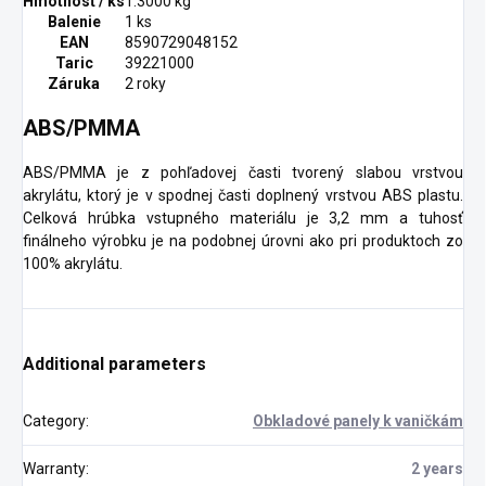
Hmotnosť / ks
1.3000 kg
Balenie
1 ks
EAN
8590729048152
Taric
39221000
Záruka
2 roky
ABS/PMMA
ABS/PMMA je z pohľadovej časti tvorený slabou vrstvou
akrylátu, ktorý je v spodnej časti doplnený vrstvou ABS plastu.
Celková hrúbka vstupného materiálu je 3,2 mm a tuhosť
finálneho výrobku je na podobnej úrovni ako pri produktoch zo
100% akrylátu.
Additional parameters
Category
:
Obkladové panely k vaničkám
Warranty
:
2 years