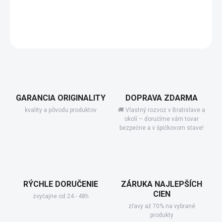
−
+
Add to cart
DETAILED INFORMATION
GARANCIA ORIGINALITY
DOPRAVA ZDARMA
kvality a pôvodu produktov
🚚 Vlastný rozvoz v Bratislave a
okolí – doručíme vám tovar
bezpečne a v špičkovom stave!
RÝCHLE DORUČENIE
ZÁRUKA NAJLEPŠÍCH
CIEN
zvyčajne od 24 - 48h
zľavy až 70% na vybrané
produkty