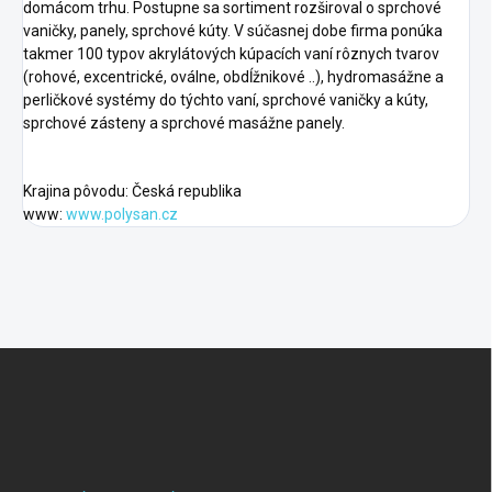
domácom trhu. Postupne sa sortiment rozširoval o sprchové
vaničky, panely, sprchové kúty. V súčasnej dobe firma ponúka
takmer 100 typov akrylátových kúpacích vaní rôznych tvarov
(rohové, excentrické, oválne, obdĺžnikové ..), hydromasážne a
perličkové systémy do týchto vaní, sprchové vaničky a kúty,
sprchové zásteny a sprchové masážne panely.
Krajina pôvodu: Česká republika
www:
www.polysan.cz
F
o
o
t
e
r