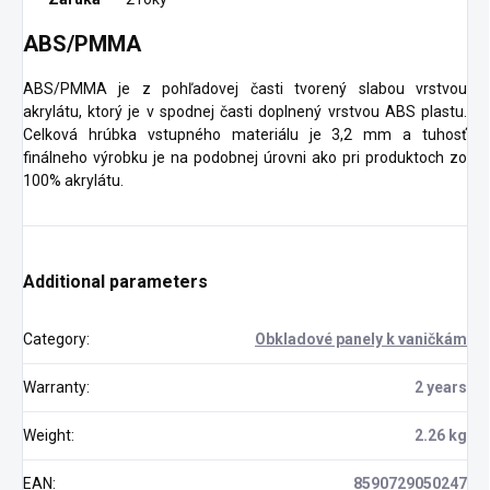
ABS/PMMA
ABS/PMMA je z pohľadovej časti tvorený slabou vrstvou
akrylátu, ktorý je v spodnej časti doplnený vrstvou ABS plastu.
Celková hrúbka vstupného materiálu je 3,2 mm a tuhosť
finálneho výrobku je na podobnej úrovni ako pri produktoch zo
100% akrylátu.
Additional parameters
Category
:
Obkladové panely k vaničkám
Warranty
:
2 years
Weight
:
2.26 kg
EAN
:
8590729050247