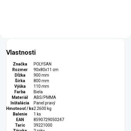
Add to cart
Vlastnosti
Značka
POLYSAN
Rozmer
90x80x11 cm
Dĺžka
900 mm
Šírka
800 mm
Výška
110 mm
Farba
Biela
Materiál
ABS/PMMA
Inštalácia
Panel pravý
Hmotnosť / ks
2.2600 kg
Balenie
1 ks
EAN
8590729050247
Taric
39221000
Záruka
2 roky