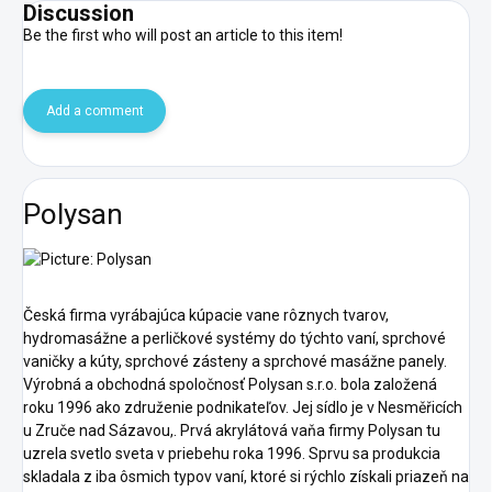
Discussion
Be the first who will post an article to this item!
Add a comment
Polysan
Česká firma vyrábajúca kúpacie vane rôznych tvarov,
hydromasážne a perličkové systémy do týchto vaní, sprchové
vaničky a kúty, sprchové zásteny a sprchové masážne panely.
Výrobná a obchodná spoločnosť Polysan s.r.o. bola založená
roku 1996 ako združenie podnikateľov. Jej sídlo je v Nesměřicích
u Zruče nad Sázavou,. Prvá akrylátová vaňa firmy Polysan tu
uzrela svetlo sveta v priebehu roka 1996. Sprvu sa produkcia
skladala z iba ôsmich typov vaní, ktoré si rýchlo získali priazeň na