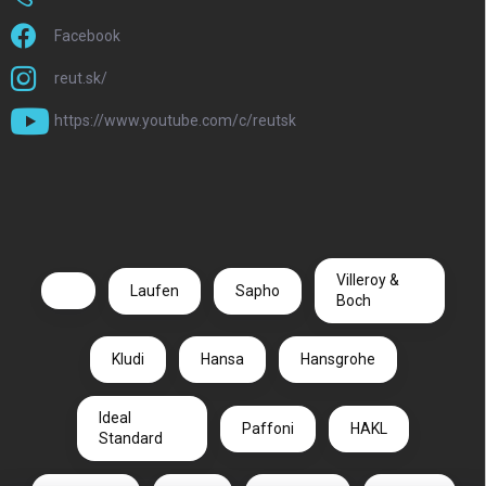
Facebook
reut.sk/
https://www.youtube.com/c/reutsk
Villeroy &
Laufen
Sapho
Boch
Kludi
Hansa
Hansgrohe
Ideal
Paffoni
HAKL
Standard