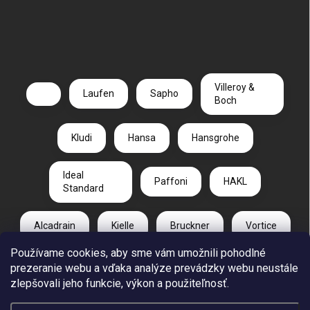
Villeroy &
Laufen
Sapho
Boch
Kludi
Hansa
Hansgrohe
Ideal
Paffoni
HAKL
Standard
Alcadrain
Kielle
Bruckner
Vortice
Používame cookies, aby sme vám umožnili pohodlné
Duravit
Gelco
Radaway
prezeranie webu a vďaka analýze prevádzky webu neustále
zlepšovali jeho funkcie, výkon a použiteľnosť.
CA PLAST