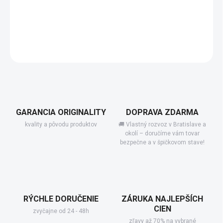
−
+
Add to cart
DETAILED INFORMATION
GARANCIA ORIGINALITY
DOPRAVA ZDARMA
kvality a pôvodu produktov
🚚 Vlastný rozvoz v Bratislave a
okolí – doručíme vám tovar
bezpečne a v špičkovom stave!
RÝCHLE DORUČENIE
ZÁRUKA NAJLEPŠÍCH
CIEN
zvyčajne od 24 - 48h
zľavy až 70% na vybrané