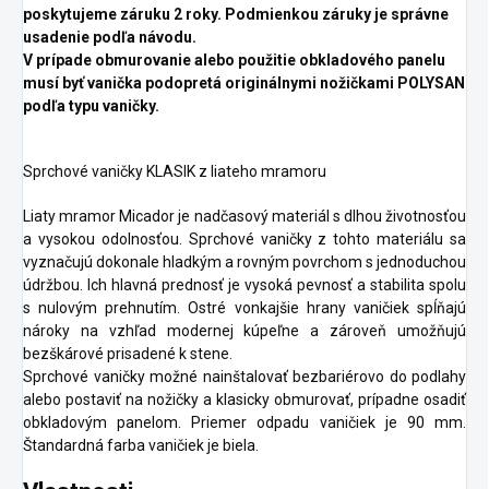
poskytujeme záruku 2 roky. Podmienkou záruky je správne
usadenie podľa návodu.
V prípade obmurovanie alebo použitie obkladového panelu
musí byť vanička podopretá originálnymi nožičkami POLYSAN
podľa typu vaničky.
Sprchové vaničky KLASIK z liateho mramoru
Liaty mramor Micador je nadčasový materiál s dlhou životnosťou
a vysokou odolnosťou. Sprchové vaničky z tohto materiálu sa
vyznačujú dokonale hladkým a rovným povrchom s jednoduchou
údržbou. Ich hlavná prednosť je vysoká pevnosť a stabilita spolu
s nulovým prehnutím. Ostré vonkajšie hrany vaničiek spĺňajú
nároky na vzhľad modernej kúpeľne a zároveň umožňujú
bezškárové prisadené k stene.
Sprchové vaničky možné nainštalovať bezbariérovo do podlahy
alebo postaviť na nožičky a klasicky obmurovať, prípadne osadiť
obkladovým panelom. Priemer odpadu vaničiek je 90 mm.
Štandardná farba vaničiek je biela.