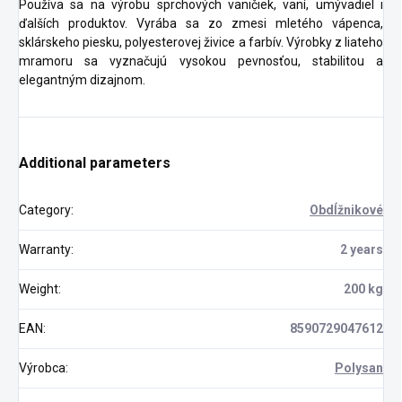
Používa sa na výrobu sprchových vaničiek, vaní, umývadiel i
ďalších produktov. Vyrába sa zo zmesi mletého vápenca,
sklárskeho piesku, polyesterovej živice a farbív. Výrobky z liateho
mramoru sa vyznačujú vysokou pevnosťou, stabilitou a
elegantným dizajnom.
Additional parameters
Category
:
Obdĺžnikové
Warranty
:
2 years
Weight
:
200 kg
EAN
:
8590729047612
Výrobca
:
Polysan