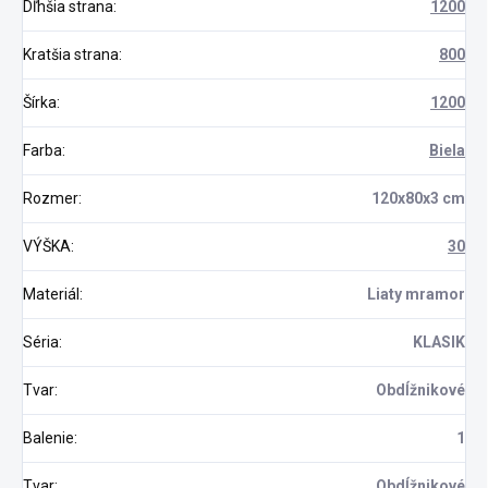
Dľhšia strana
:
1200
Kratšia strana
:
800
Šírka
:
1200
Farba
:
Biela
Rozmer
:
120x80x3 cm
VÝŠKA
:
30
Materiál
:
Liaty mramor
Séria
:
KLASIK
Tvar
:
Obdĺžnikové
Balenie
:
1
Tvar
:
Obdĺžnikové