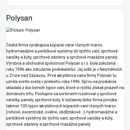
Polysan
Česká firma vyrábajúca kúpacie vane rôznych tvarov,
hydromasážne a perličkové systémy do týchto vaní, sprchové
vaničky a kúty, sprchové zásteny a sprchové masážne panely.
Výrobná a obchodná spoločnosť Polysan s.r.o. bola založená
roku 1996 ako združenie podnikateľov. Jej sídlo je v Nesměřicích
u Zruče nad Sázavou,. Prvá akrylátová vaňa firmy Polysan tu
uzrela svetlo sveta v priebehu roka 1996. Sprvu sa produkcia
skladala z iba ôsmich typov vaní, ktoré si rýchlo získali priazeň na
domácom trhu. Postupne sa sortiment rozširoval o sprchové
vaničky, panely, sprchové kúty. V súčasnej dobe firma ponúka
takmer 100 typov akrylátových kúpacích vaní rôznych tvarov
(rohové, excentrické, oválne, obdĺžnikové ..), hydromasážne a
perličkové systémy do týchto vaní, sprchové vaničky a kúty,
sprchové zásteny a sprchové masážne panely.