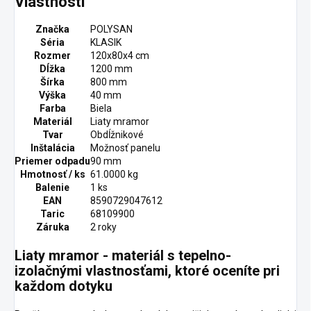
Vlastnosti
Značka
POLYSAN
Séria
KLASIK
Rozmer
120x80x4 cm
Dĺžka
1200 mm
Šírka
800 mm
Výška
40 mm
Farba
Biela
Materiál
Liaty mramor
Tvar
Obdĺžnikové
Inštalácia
Možnosť panelu
Priemer odpadu
90 mm
Hmotnosť / ks
61.0000 kg
Balenie
1 ks
EAN
8590729047612
Taric
68109900
Záruka
2 roky
Liaty mramor - materiál s tepelno-
izolačnými vlastnosťami, ktoré oceníte pri
každom dotyku