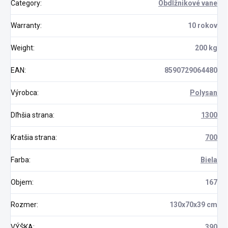
Category
:
Obdĺžnikové vane
Warranty
:
10 rokov
Weight
:
200 kg
EAN
:
8590729064480
Výrobca
:
Polysan
Dľhšia strana
:
1300
Kratšia strana
:
700
Farba
:
Biela
Objem
:
167
Rozmer
:
130x70x39 cm
VÝŠKA
:
390