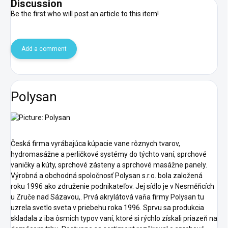
Discussion
Be the first who will post an article to this item!
Add a comment
Polysan
Česká firma vyrábajúca kúpacie vane rôznych tvarov,
hydromasážne a perličkové systémy do týchto vaní, sprchové
vaničky a kúty, sprchové zásteny a sprchové masážne panely.
Výrobná a obchodná spoločnosť Polysan s.r.o. bola založená
roku 1996 ako združenie podnikateľov. Jej sídlo je v Nesměřicích
u Zruče nad Sázavou,. Prvá akrylátová vaňa firmy Polysan tu
uzrela svetlo sveta v priebehu roka 1996. Sprvu sa produkcia
skladala z iba ôsmich typov vaní, ktoré si rýchlo získali priazeň na