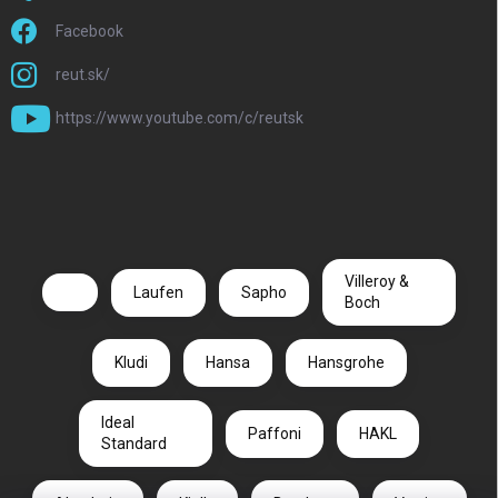
Facebook
reut.sk/
https://www.youtube.com/c/reutsk
Villeroy &
Laufen
Sapho
Boch
Kludi
Hansa
Hansgrohe
Ideal
Paffoni
HAKL
Standard