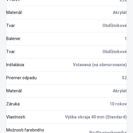
Materiál
:
Akrylát
Tvar
:
Obdĺžnikové
Balenie
:
1
Tvar
:
Obdĺžnikové
Inštalácia
:
Vstavaná (na obmurovanie)
Priemer odpadu
:
52
Materiál
:
Akrylát
Záruka
:
10 rokov
Vlastnosti
:
Výška okraja 40 mm (Standard)
Možnosti farebného
Podľa vzorkovníka