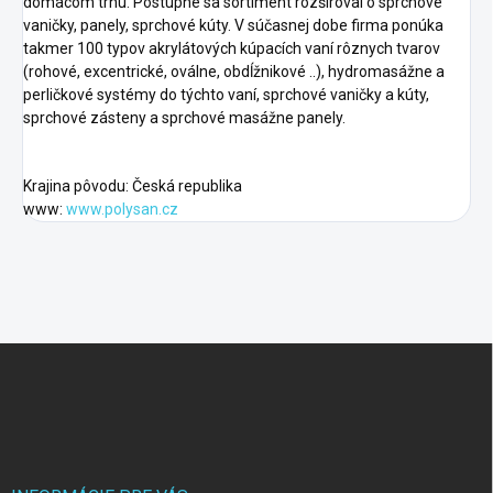
domácom trhu. Postupne sa sortiment rozširoval o sprchové
vaničky, panely, sprchové kúty. V súčasnej dobe firma ponúka
takmer 100 typov akrylátových kúpacích vaní rôznych tvarov
(rohové, excentrické, oválne, obdĺžnikové ..), hydromasážne a
perličkové systémy do týchto vaní, sprchové vaničky a kúty,
sprchové zásteny a sprchové masážne panely.
Krajina pôvodu: Česká republika
www:
www.polysan.cz
F
o
o
t
e
r