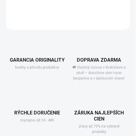
−
+
Add to cart
DETAILED INFORMATION
GARANCIA ORIGINALITY
DOPRAVA ZDARMA
kvality a pôvodu produktov
🚚 Vlastný rozvoz v Bratislave a
okolí – doručíme vám tovar
bezpečne a v špičkovom stave!
RÝCHLE DORUČENIE
ZÁRUKA NAJLEPŠÍCH
CIEN
zvyčajne od 24 - 48h
zľavy až 70% na vybrané
produkty