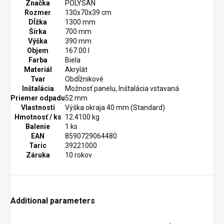
Značka
POLYSAN
Rozmer
130x70x39 cm
Dĺžka
1300 mm
Šírka
700 mm
Výška
390 mm
Objem
167.00 l
Farba
Biela
Materiál
Akrylát
Tvar
Obdĺžnikové
Inštalácia
Možnosť panelu, Inštalácia vstavaná
Priemer odpadu
52 mm
Vlastnosti
Výška okraja 40 mm (Standard)
Hmotnosť / ks
12.4100 kg
Balenie
1 ks
EAN
8590729064480
Taric
39221000
Záruka
10 rokov
Additional parameters