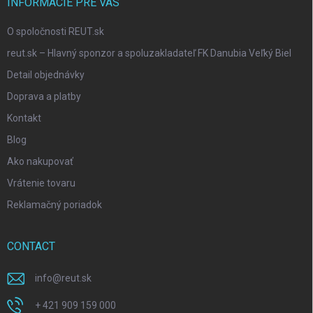
INFORMÁCIE PRE VÁS
O spoločnosti REUT.sk
reut.sk – Hlavný sponzor a spoluzakladateľ FK Danubia Veľký Biel
Detail objednávky
Doprava a platby
Kontakt
Blog
Ako nakupovať
Vrátenie tovaru
Reklamačný poriadok
CONTACT
info
@
reut.sk
+ 421 909 159 000