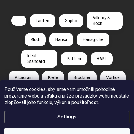
Villeroy &
Laufen
Sapho
Boch
Kludi
Hansa
Hansgrohe
Ideal
Paffoni
HAKL
Standard
Alcadrain
Kielle
Bruckner
Vortice
Používame cookies, aby sme vám umožnili pohodlné
Duravit
Gelco
Radaway
prezeranie webu a vďaka analýze prevádzky webu neustále
zlepšovali jeho funkcie, výkon a použiteľnosť.
CA PLAST
Settings
Copyright 2026
REUT.SK
. All rights reserved.