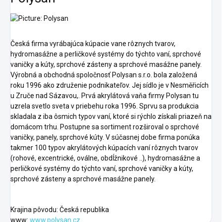
Česká firma vyrábajúca kúpacie vane rôznych tvarov,
hydromasážne a perličkové systémy do týchto vaní, sprchové
vaničky a kúty, sprchové zásteny a sprchové masážne panely.
Výrobná a obchodná spoločnosť Polysan s.r.o. bola založená
roku 1996 ako združenie podnikateľov. Jej sídlo je v Nesměřicích
u Zruče nad Sázavou,. Prvá akrylátová vaňa firmy Polysan tu
uzrela svetlo sveta v priebehu roka 1996. Sprvu sa produkcia
skladala z iba ôsmich typov vaní, ktoré si rýchlo získali priazeň na
domácom trhu. Postupne sa sortiment rozširoval o sprchové
vaničky, panely, sprchové kúty. V súčasnej dobe firma ponúka
takmer 100 typov akrylátových kúpacích vaní rôznych tvarov
(rohové, excentrické, oválne, obdĺžnikové ..), hydromasážne a
perličkové systémy do týchto vaní, sprchové vaničky a kúty,
sprchové zásteny a sprchové masážne panely.
Krajina pôvodu: Česká republika
www:
www.polysan.cz