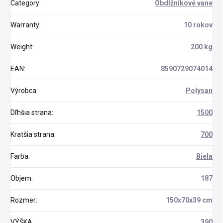
Category
:
Obdĺžnikové vane
Warranty
:
10 rokov
Weight
:
200 kg
EAN
:
8590729074014
Výrobca
:
Polysan
Dľhšia strana
:
1500
Kratšia strana
:
700
Farba
:
Biela
Objem
:
187
Rozmer
:
150x70x39 cm
VÝŠKA
:
390