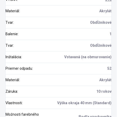
Materiál
:
Akrylát
Tvar
:
Obdĺžnikové
Balenie
:
1
Tvar
:
Obdĺžnikové
Inštalácia
:
Vstavaná (na obmurovanie)
Priemer odpadu
:
52
Materiál
:
Akrylát
Záruka
:
10 rokov
Vlastnosti
:
Výška okraja 40 mm (Standard)
Možnosti farebného
Podľa vzorkovníka