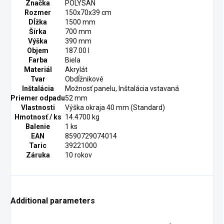
Značka
POLYSAN
Rozmer
150x70x39 cm
Dĺžka
1500 mm
Šírka
700 mm
Výška
390 mm
Objem
187.00 l
Farba
Biela
Materiál
Akrylát
Tvar
Obdĺžnikové
Inštalácia
Možnosť panelu, Inštalácia vstavaná
Priemer odpadu
52 mm
Vlastnosti
Výška okraja 40 mm (Standard)
Hmotnosť / ks
14.4700 kg
Balenie
1 ks
EAN
8590729074014
Taric
39221000
Záruka
10 rokov
Additional parameters