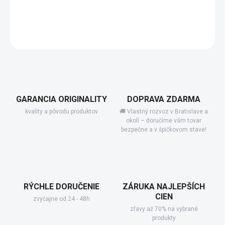
−
+
Add to cart
DETAILED INFORMATION
GARANCIA ORIGINALITY
DOPRAVA ZDARMA
kvality a pôvodu produktov
🚚 Vlastný rozvoz v Bratislave a
okolí – doručíme vám tovar
bezpečne a v špičkovom stave!
RÝCHLE DORUČENIE
ZÁRUKA NAJLEPŠÍCH
CIEN
zvyčajne od 24 - 48h
zľavy až 70% na vybrané
produkty