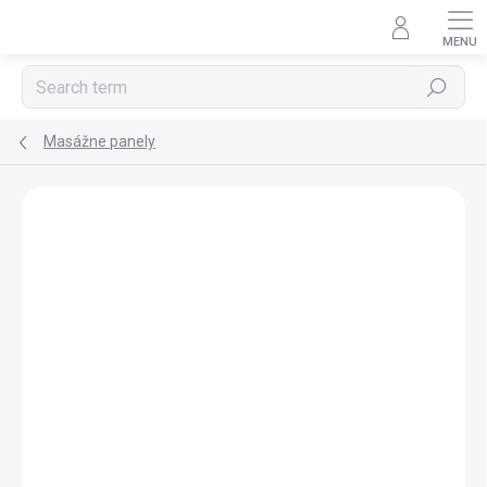
Skip
to
content
Search
Masážne panely
BRAND:
POLYSAN
FREE