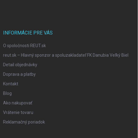
o
t
e
r
INFORMÁCIE PRE VÁS
O spoločnosti REUT.sk
reut.sk – Hlavný sponzor a spoluzakladateľ FK Danubia Veľký Biel
Detail objednávky
Doprava a platby
Kontakt
Blog
Ako nakupovať
Vrátenie tovaru
Reklamačný poriadok