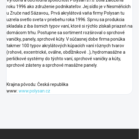
roku 1996 ako združenie podnikateľov. Jej sídlo je v Nesměřicích
u Zruče nad Sázavou,. Prvá akrylátová vaňa firmy Polysan tu
uzrela svetlo sveta v priebehu roka 1996. Sprvu sa produkcia
skladala z iba ôsmich typov vaní, ktoré si rýchlo získali priazeň na
domácom trhu. Postupne sa sortiment rozširoval o sprchové
vaničky, panely, sprchové kúty. V súčasnej dobe firma ponúka
takmer 100 typov akrylátových kúpacích vaní rôznych tvarov
(rohové, excentrické, oválne, obdĺžnikové ..), hydromasážne a
perličkové systémy do týchto vaní, sprchové vaničky a kúty,
sprchové zásteny a sprchové masážne panely.
Krajina pôvodu: Česká republika
www:
www.polysan.cz
F
o