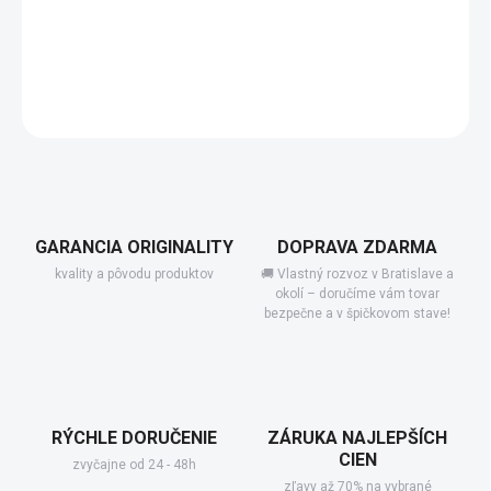
−
+
Add to cart
DETAILED INFORMATION
GARANCIA ORIGINALITY
DOPRAVA ZDARMA
kvality a pôvodu produktov
🚚 Vlastný rozvoz v Bratislave a
okolí – doručíme vám tovar
bezpečne a v špičkovom stave!
RÝCHLE DORUČENIE
ZÁRUKA NAJLEPŠÍCH
CIEN
zvyčajne od 24 - 48h
zľavy až 70% na vybrané