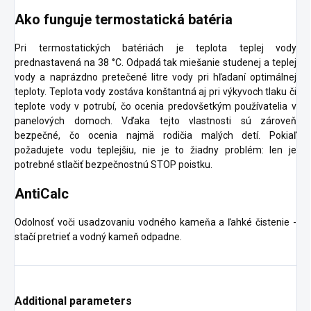
Ako funguje termostatická batéria
Pri termostatických batériách je teplota teplej vody
prednastavená na 38 °C. Odpadá tak miešanie studenej a teplej
vody a naprázdno pretečené litre vody pri hľadaní optimálnej
teploty. Teplota vody zostáva konštantná aj pri výkyvoch tlaku či
teplote vody v potrubí, čo ocenia predovšetkým používatelia v
panelových domoch. Vďaka tejto vlastnosti sú zároveň
bezpečné, čo ocenia najmä rodičia malých detí. Pokiaľ
požadujete vodu teplejšiu, nie je to žiadny problém: len je
potrebné stlačiť bezpečnostnú STOP poistku.
AntiCalc
Odolnosť voči usadzovaniu vodného kameňa a ľahké čistenie -
stačí pretrieť a vodný kameň odpadne.
Additional parameters