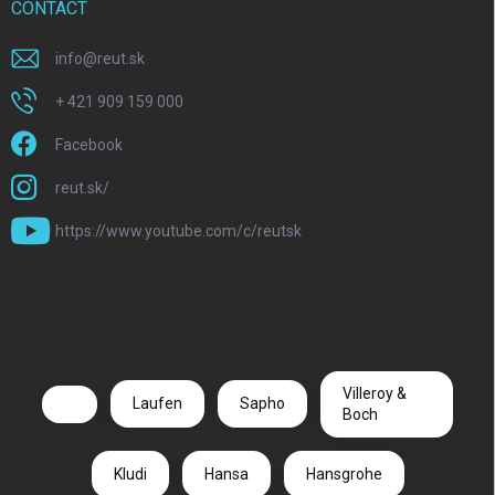
CONTACT
info
@
reut.sk
+ 421 909 159 000
Facebook
reut.sk/
https://www.youtube.com/c/reutsk
Villeroy &
Laufen
Sapho
Boch
Kludi
Hansa
Hansgrohe