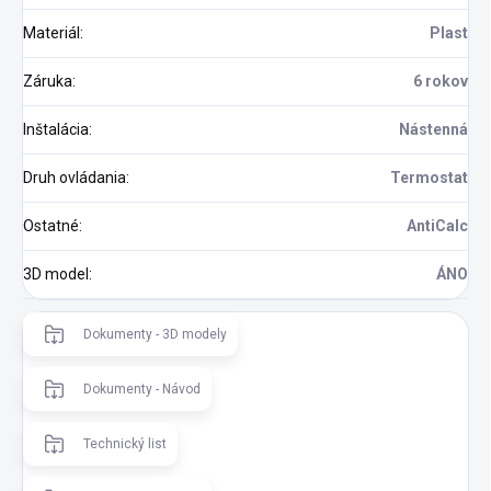
Materiál
:
Plast
Záruka
:
6 rokov
Inštalácia
:
Nástenná
Druh ovládania
:
Termostat
Ostatné
:
AntiCalc
3D model
:
ÁNO
Dokumenty - 3D modely
Dokumenty - Návod
Technický list