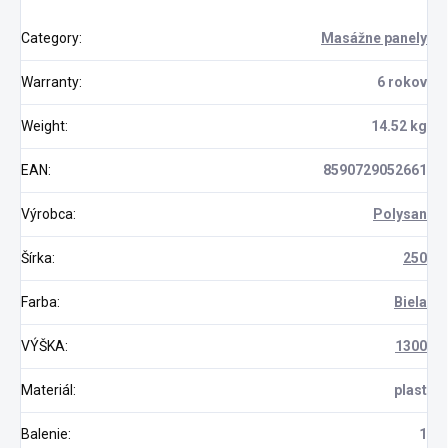
Category
:
Masážne panely
Warranty
:
6 rokov
Weight
:
14.52 kg
EAN
:
8590729052661
Výrobca
:
Polysan
Šírka
:
250
Farba
:
Biela
VÝŠKA
:
1300
Materiál
:
plast
Balenie
:
1