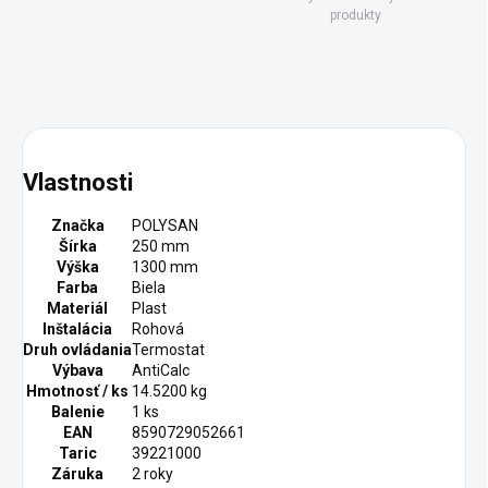
produkty
Vlastnosti
Značka
POLYSAN
Šírka
250 mm
Výška
1300 mm
Farba
Biela
Materiál
Plast
Inštalácia
Rohová
Druh ovládania
Termostat
Výbava
AntiCalc
Hmotnosť / ks
14.5200 kg
Balenie
1 ks
EAN
8590729052661
Taric
39221000
Záruka
2 roky