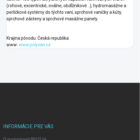
(rohové, excentrické, oválne, obdĺžnikové ..), hydromasážne a
perličkové systémy do týchto vaní, sprchové vaničky a kúty,
sprchové zásteny a sprchové masážne panely.
Krajina pôvodu: Česká republika
www:
www.polysan.cz
F
o
o
t
e
r
INFORMÁCIE PRE VÁS
O spoločnosti REUT.sk