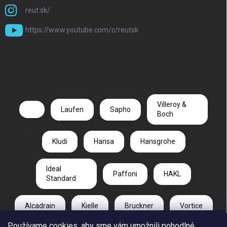
reut.sk/
https://www.youtube.com/c/reutsk
Villeroy &
Laufen
Sapho
Boch
Kludi
Hansa
Hansgrohe
Ideal
Paffoni
HAKL
Standard
Alcadrain
Kielle
Bruckner
Vortice
Používame cookies, aby sme vám umožnili pohodlné