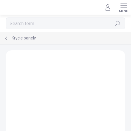
Skip
to
content
Search
Krycie panely
BRAND:
POLYSAN