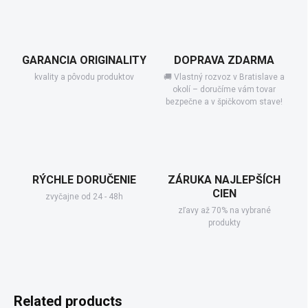
GARANCIA ORIGINALITY
DOPRAVA ZDARMA
kvality a pôvodu produktov
🚚 Vlastný rozvoz v Bratislave a
okolí – doručíme vám tovar
bezpečne a v špičkovom stave!
RÝCHLE DORUČENIE
ZÁRUKA NAJLEPŠÍCH
CIEN
zvyčajne od 24 - 48h
zľavy až 70% na vybrané
produkty
Related products