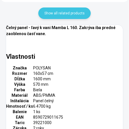
Show all related products
Čelný panel - ľavý k vani Mamba L 160. Zakrýva iba predné
zaoblenou
časť vane.
Vlastnosti
Značka
POLYSAN
Rozmer
160x57 cm
Dĺžka
1600 mm
Výška
570 mm
Farba
Biela
Materiál
ABS/PMMA
Inštalácia
Panel čelný
Hmotnosť / ks
6.4700 kg
Balenie
1 ks
EAN
8590729011675
Taric
39221000
Záruka
2 roky