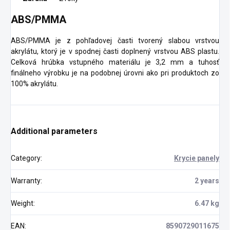
ABS/PMMA
ABS/PMMA je z pohľadovej časti tvorený slabou vrstvou
akrylátu, ktorý je v spodnej časti doplnený vrstvou ABS plastu.
Celková hrúbka vstupného materiálu je 3,2 mm a tuhosť
finálneho výrobku je na podobnej úrovni ako pri produktoch zo
100% akrylátu.
Additional parameters
Category
:
Krycie panely
Warranty
:
2 years
Weight
:
6.47 kg
EAN
:
8590729011675