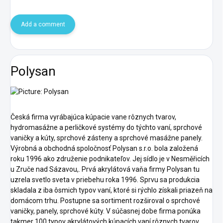
Add a comment
Polysan
Česká firma vyrábajúca kúpacie vane rôznych tvarov,
hydromasážne a perličkové systémy do týchto vaní, sprchové
vaničky a kúty, sprchové zásteny a sprchové masážne panely.
Výrobná a obchodná spoločnosť Polysan s.r.o. bola založená
roku 1996 ako združenie podnikateľov. Jej sídlo je v Nesměřicích
u Zruče nad Sázavou,. Prvá akrylátová vaňa firmy Polysan tu
uzrela svetlo sveta v priebehu roka 1996. Sprvu sa produkcia
skladala z iba ôsmich typov vaní, ktoré si rýchlo získali priazeň na
domácom trhu. Postupne sa sortiment rozširoval o sprchové
vaničky, panely, sprchové kúty. V súčasnej dobe firma ponúka
takmer 100 typov akrylátových kúpacích vaní rôznych tvarov