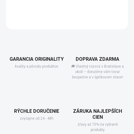
−
+
Add to cart
DETAILED INFORMATION
GARANCIA ORIGINALITY
DOPRAVA ZDARMA
kvality a pôvodu produktov
🚚 Vlastný rozvoz v Bratislave a
okolí – doručíme vám tovar
bezpečne a v špičkovom stave!
RÝCHLE DORUČENIE
ZÁRUKA NAJLEPŠÍCH
CIEN
zvyčajne od 24 - 48h
zľavy až 70% na vybrané
produkty