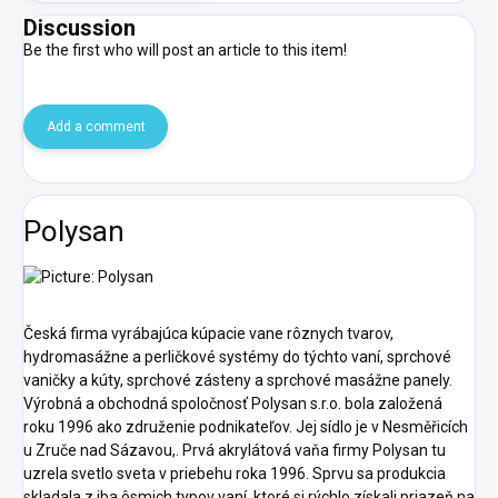
Discussion
Be the first who will post an article to this item!
Add a comment
Polysan
Česká firma vyrábajúca kúpacie vane rôznych tvarov,
hydromasážne a perličkové systémy do týchto vaní, sprchové
vaničky a kúty, sprchové zásteny a sprchové masážne panely.
Výrobná a obchodná spoločnosť Polysan s.r.o. bola založená
roku 1996 ako združenie podnikateľov. Jej sídlo je v Nesměřicích
u Zruče nad Sázavou,. Prvá akrylátová vaňa firmy Polysan tu
uzrela svetlo sveta v priebehu roka 1996. Sprvu sa produkcia
skladala z iba ôsmich typov vaní, ktoré si rýchlo získali priazeň na