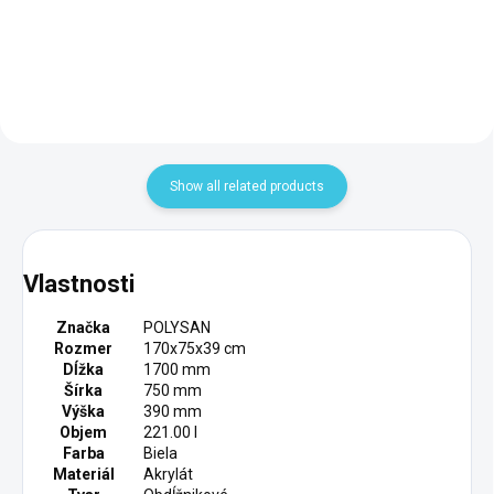
Add to cart
Add to cart
Show all related products
Vlastnosti
Značka
POLYSAN
Rozmer
170x75x39 cm
Dĺžka
1700 mm
Šírka
750 mm
Výška
390 mm
Objem
221.00 l
Farba
Biela
Materiál
Akrylát