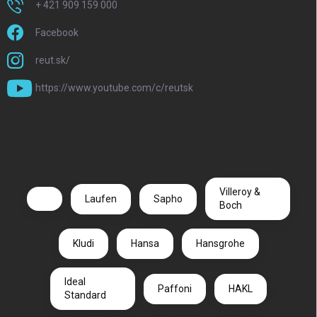
+ 421 909 159 000
Facebook
reut.sk/
https://www.youtube.com/c/reutsk
Villeroy &
Laufen
Sapho
Boch
Kludi
Hansa
Hansgrohe
Ideal
Paffoni
HAKL
Standard