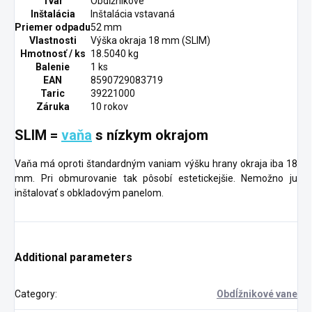
Tvar
Obdĺžnikové
Inštalácia
Inštalácia vstavaná
Priemer odpadu
52 mm
Vlastnosti
Výška okraja 18 mm (SLIM)
Hmotnosť / ks
18.5040 kg
Balenie
1 ks
EAN
8590729083719
Taric
39221000
Záruka
10 rokov
SLIM =
vaňa
s nízkym okrajom
Vaňa má oproti štandardným vaniam výšku hrany okraja iba 18
mm. Pri obmurovanie tak pôsobí estetickejšie. Nemožno ju
inštalovať s obkladovým panelom.
Additional parameters
Category
:
Obdĺžnikové vane