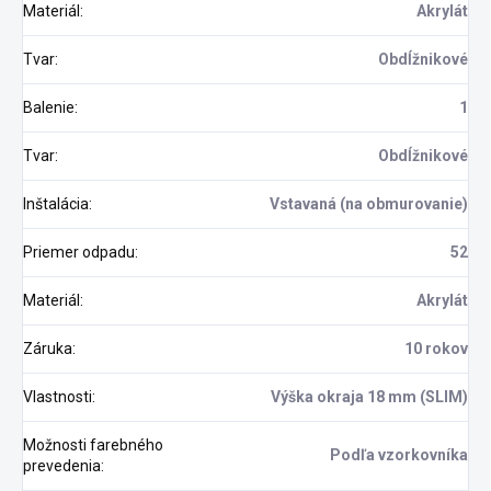
Materiál
:
Akrylát
Tvar
:
Obdĺžnikové
Balenie
:
1
Tvar
:
Obdĺžnikové
Inštalácia
:
Vstavaná (na obmurovanie)
Priemer odpadu
:
52
Materiál
:
Akrylát
Záruka
:
10 rokov
Vlastnosti
:
Výška okraja 18 mm (SLIM)
Možnosti farebného
Podľa vzorkovníka
prevedenia
: