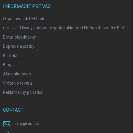
r
INFORMÁCIE PRE VÁS
O spoločnosti REUT.sk
reut.sk – Hlavný sponzor a spoluzakladateľ FK Danubia Veľký Biel
Detail objednávky
Doprava a platby
Kontakt
Blog
Ako nakupovať
Vrátenie tovaru
Reklamačný poriadok
CONTACT
info
@
reut.sk