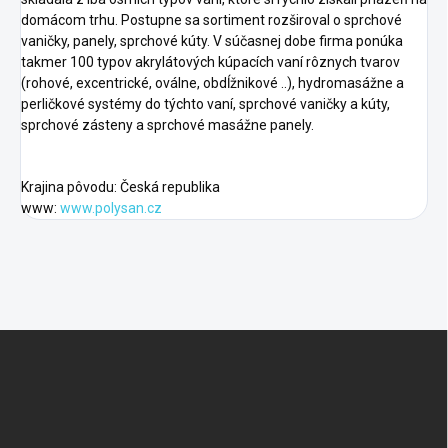
domácom trhu. Postupne sa sortiment rozširoval o sprchové
vaničky, panely, sprchové kúty. V súčasnej dobe firma ponúka
takmer 100 typov akrylátových kúpacích vaní rôznych tvarov
(rohové, excentrické, oválne, obdĺžnikové ..), hydromasážne a
perličkové systémy do týchto vaní, sprchové vaničky a kúty,
sprchové zásteny a sprchové masážne panely.
Krajina pôvodu: Česká republika
www:
www.polysan.cz
F
o
o
t
e