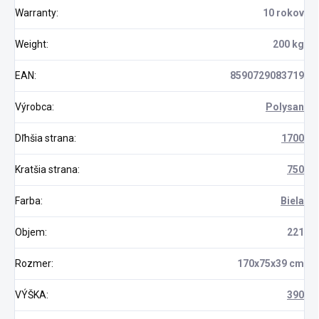
Warranty
:
10 rokov
Weight
:
200 kg
EAN
:
8590729083719
Výrobca
:
Polysan
Dľhšia strana
:
1700
Kratšia strana
:
750
Farba
:
Biela
Objem
:
221
Rozmer
:
170x75x39 cm
VÝŠKA
:
390