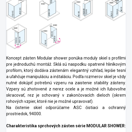
Koncept zásten Modular shower ponúka moduly skiel s profilmi
pre jednoduchú montáž. Sklá sú naspodku opatrené hliníkovým
profilom, ktorý dodáva zástenám elegantný vzhľad, lepšie tesní
a uľahčuje manipuláciu a inštaláciu. Podľa rozmerov skiel je vždy
nutné dokúpiť potrebnú vzperu na zaistenie stability zásteny.
Vzpery sú zhotovené z nerez ocele a je možné ich ľubovoľne
skracovať, rez je schovaný v zakončovacích dieloch (okrem
rohových vzpier, ktoré nie je možné upravovať).
Na čistenie skiel odporúčame ASC čistiaci a ochranný
prostriedok, 94000.
Charakteristika sprchových zásten série MODULAR SHOWER: