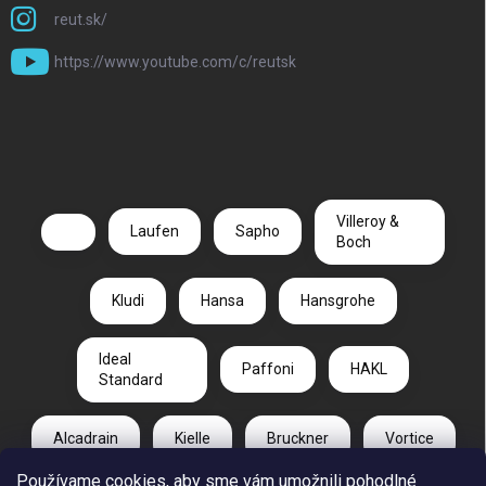
reut.sk/
https://www.youtube.com/c/reutsk
Villeroy &
Laufen
Sapho
Boch
Kludi
Hansa
Hansgrohe
Ideal
Paffoni
HAKL
Standard
Alcadrain
Kielle
Bruckner
Vortice
Používame cookies, aby sme vám umožnili pohodlné