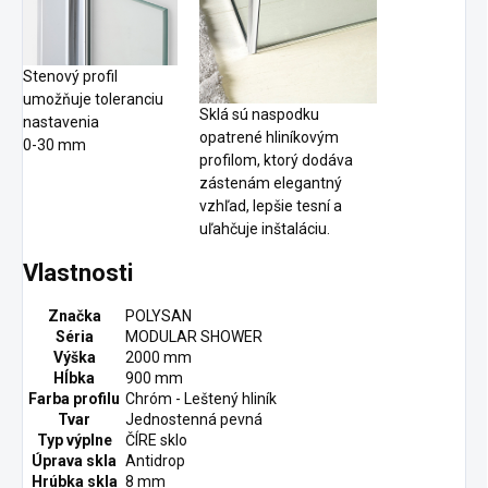
Stenový profil
umožňuje toleranciu
Sklá sú naspodku
nastavenia
opatrené hliníkovým
0-30 mm
profilom, ktorý dodáva
zástenám elegantný
vzhľad, lepšie tesní a
uľahčuje inštaláciu.
Vlastnosti
Značka
POLYSAN
Séria
MODULAR SHOWER
Výška
2000 mm
Hĺbka
900 mm
Farba profilu
Chróm - Leštený hliník
Tvar
Jednostenná pevná
Typ výplne
ČÍRE sklo
Úprava skla
Antidrop
Hrúbka skla
8 mm