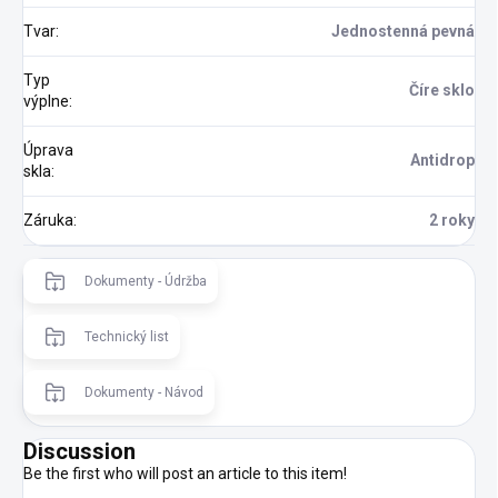
Tvar
:
Jednostenná pevná
Typ
Číre sklo
výplne
:
Úprava
Antidrop
skla
:
Záruka
:
2 roky
Dokumenty - Údržba
Technický list
Dokumenty - Návod
Discussion
Be the first who will post an article to this item!