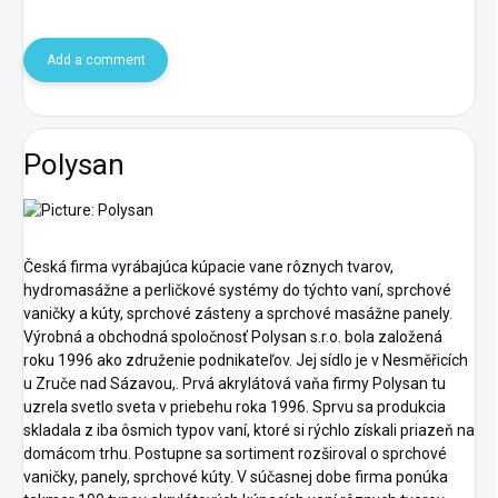
Add a comment
Polysan
Česká firma vyrábajúca kúpacie vane rôznych tvarov,
hydromasážne a perličkové systémy do týchto vaní, sprchové
vaničky a kúty, sprchové zásteny a sprchové masážne panely.
Výrobná a obchodná spoločnosť Polysan s.r.o. bola založená
roku 1996 ako združenie podnikateľov. Jej sídlo je v Nesměřicích
u Zruče nad Sázavou,. Prvá akrylátová vaňa firmy Polysan tu
uzrela svetlo sveta v priebehu roka 1996. Sprvu sa produkcia
skladala z iba ôsmich typov vaní, ktoré si rýchlo získali priazeň na
domácom trhu. Postupne sa sortiment rozširoval o sprchové
vaničky, panely, sprchové kúty. V súčasnej dobe firma ponúka