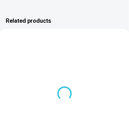
Related products
SKLADOM DODANIE DO 6-7 PRAC. DNÍ
(5 PCS)
Polysan NILA rohová
vaňa 120x120x41cm,
biela 10111
462,70 €
Add to cart