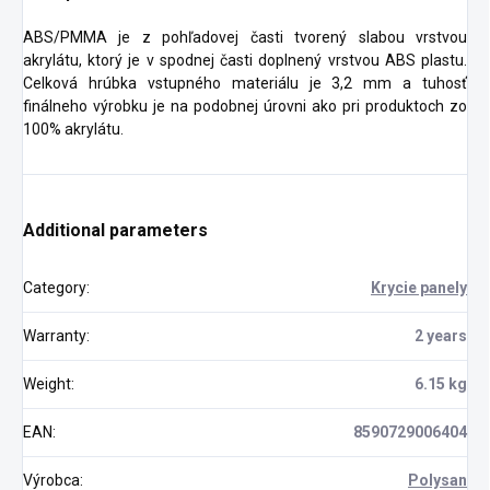
ABS/PMMA je z pohľadovej časti tvorený slabou vrstvou
akrylátu, ktorý je v spodnej časti doplnený vrstvou ABS plastu.
Celková hrúbka vstupného materiálu je 3,2 mm a tuhosť
finálneho výrobku je na podobnej úrovni ako pri produktoch zo
100% akrylátu.
Additional parameters
Category
:
Krycie panely
Warranty
:
2 years
Weight
:
6.15 kg
EAN
:
8590729006404
Výrobca
:
Polysan