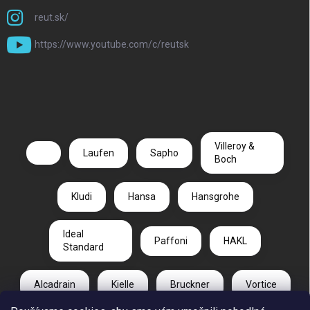
reut.sk/
https://www.youtube.com/c/reutsk
Villeroy &
Laufen
Sapho
Boch
Kludi
Hansa
Hansgrohe
Ideal
Paffoni
HAKL
Standard
Alcadrain
Kielle
Bruckner
Vortice