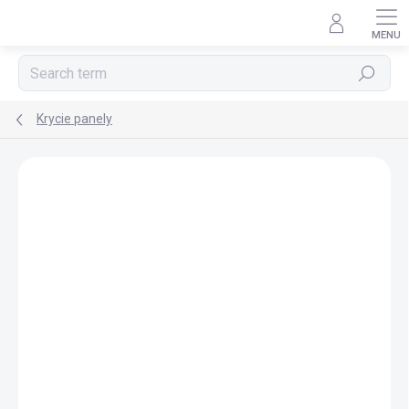
Skip
to
content
Search
Krycie panely
BRAND:
POLYSAN