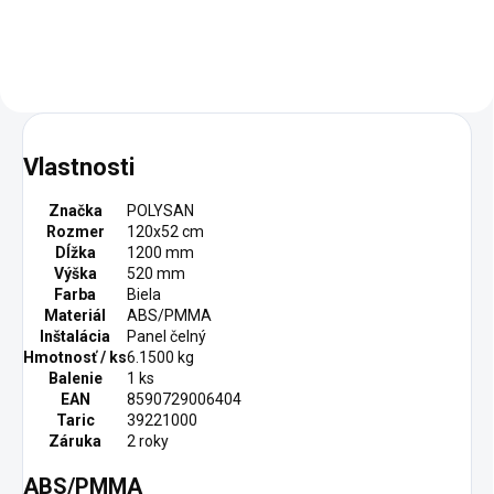
Vlastnosti
Značka
POLYSAN
Rozmer
120x52 cm
Dĺžka
1200 mm
Výška
520 mm
Farba
Biela
Materiál
ABS/PMMA
Inštalácia
Panel čelný
Hmotnosť / ks
6.1500 kg
Balenie
1 ks
EAN
8590729006404
Taric
39221000
Záruka
2 roky
ABS/PMMA