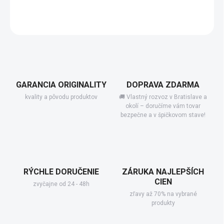
DETAILED INFORMATION
GARANCIA ORIGINALITY
DOPRAVA ZDARMA
kvality a pôvodu produktov
🚚 Vlastný rozvoz v Bratislave a
okolí – doručíme vám tovar
bezpečne a v špičkovom stave!
RÝCHLE DORUČENIE
ZÁRUKA NAJLEPŠÍCH
CIEN
zvyčajne od 24 - 48h
zľavy až 70% na vybrané
produkty