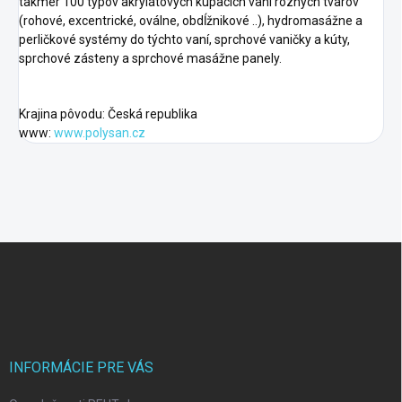
takmer 100 typov akrylátových kúpacích vaní rôznych tvarov
(rohové, excentrické, oválne, obdĺžnikové ..), hydromasážne a
perličkové systémy do týchto vaní, sprchové vaničky a kúty,
sprchové zásteny a sprchové masážne panely.
Krajina pôvodu: Česká republika
www:
www.polysan.cz
F
o
o
t
e
r
INFORMÁCIE PRE VÁS