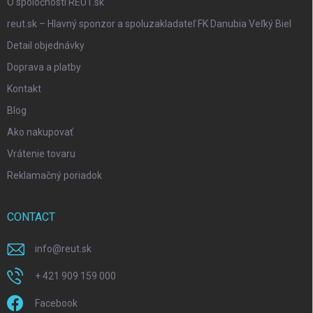
O spoločnosti REUT.sk
reut.sk – Hlavný sponzor a spoluzakladateľ FK Danubia Veľký Biel
Detail objednávky
Doprava a platby
Kontakt
Blog
Ako nakupovať
Vrátenie tovaru
Reklamačný poriadok
CONTACT
info
@
reut.sk
+ 421 909 159 000
Facebook