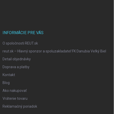
o
o
t
e
r
INFORMÁCIE PRE VÁS
O spoločnosti REUT.sk
reut.sk – Hlavný sponzor a spoluzakladateľ FK Danubia Veľký Biel
Detail objednávky
Doprava a platby
Kontakt
Blog
Ako nakupovať
Vrátenie tovaru
Reklamačný poriadok