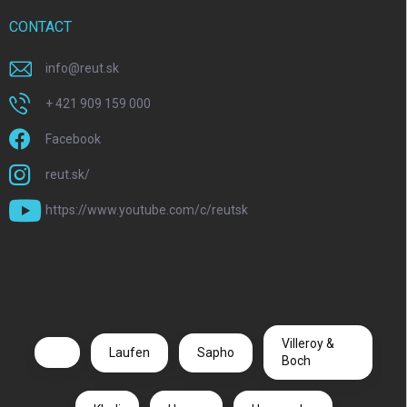
CONTACT
info
@
reut.sk
+ 421 909 159 000
Facebook
reut.sk/
https://www.youtube.com/c/reutsk
Villeroy &
Laufen
Sapho
Boch