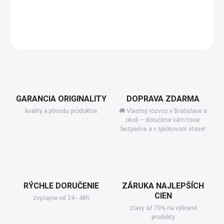
−
+
Add to cart
DETAILED INFORMATION
GARANCIA ORIGINALITY
DOPRAVA ZDARMA
kvality a pôvodu produktov
🚚 Vlastný rozvoz v Bratislave a
okolí – doručíme vám tovar
bezpečne a v špičkovom stave!
RÝCHLE DORUČENIE
ZÁRUKA NAJLEPŠÍCH
CIEN
zvyčajne od 24 - 48h
zľavy až 70% na vybrané
produkty