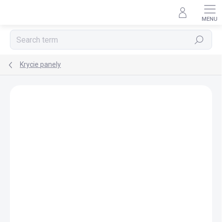
Skip
to
content
Search
Krycie panely
BRAND:
POLYSAN