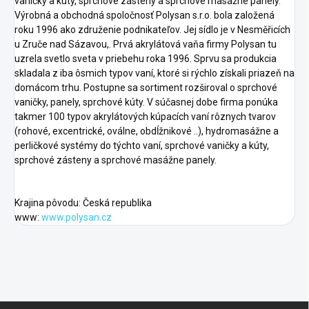
vaničky a kúty, sprchové zásteny a sprchové masážne panely.
Výrobná a obchodná spoločnosť Polysan s.r.o. bola založená
roku 1996 ako združenie podnikateľov. Jej sídlo je v Nesměřicích
u Zruče nad Sázavou,. Prvá akrylátová vaňa firmy Polysan tu
uzrela svetlo sveta v priebehu roka 1996. Sprvu sa produkcia
skladala z iba ôsmich typov vaní, ktoré si rýchlo získali priazeň na
domácom trhu. Postupne sa sortiment rozširoval o sprchové
vaničky, panely, sprchové kúty. V súčasnej dobe firma ponúka
takmer 100 typov akrylátových kúpacích vaní rôznych tvarov
(rohové, excentrické, oválne, obdĺžnikové ..), hydromasážne a
perličkové systémy do týchto vaní, sprchové vaničky a kúty,
sprchové zásteny a sprchové masážne panely.
Krajina pôvodu: Česká republika
www:
www.polysan.cz
F