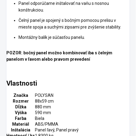
Panel odporúčame inštalovať na vaňu s nosnou
konštrukciou.
Čelný panel je spojený s bočným pomocou prelisu v
mieste spoja a suchými zipsami pre zvýšenie stability.
Montážny balík je súčasťou panelu.
POZOR: bočný panel možno kombinovať iba s čelným
panelom v ľavom alebo pravom prevedení
Vlastnosti
Značka
POLYSAN
Rozmer
88x59 cm
Dĺžka
880 mm
Výška
590 mm
Farba
Biela
Materiál
ABS/PMMA
Inštalácia
Panel ľavý, Panel pravý
Hmotnosť / ks
1.8300 kg