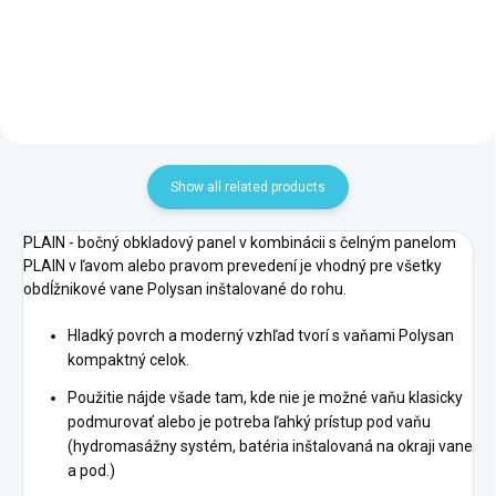
Add to cart
Add to cart
Show all related products
PLAIN - bočný obkladový panel v kombinácii s čelným panelom
PLAIN v ľavom alebo pravom prevedení je vhodný pre všetky
obdĺžnikové vane Polysan inštalované do rohu.
Hladký povrch a moderný vzhľad tvorí s vaňami Polysan
kompaktný celok.
Použitie nájde všade tam, kde nie je možné vaňu klasicky
podmurovať alebo je potreba ľahký prístup pod vaňu
(hydromasážny systém, batéria inštalovaná na okraji vane
a pod.)