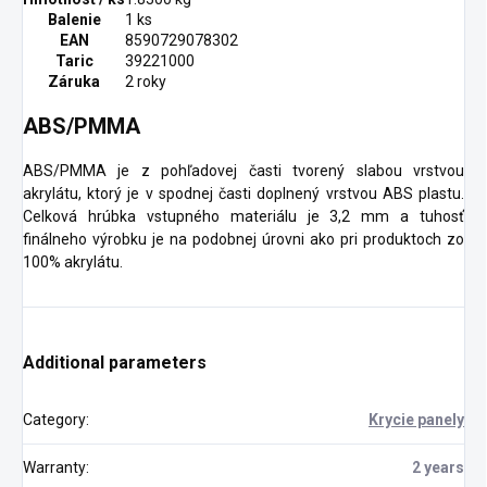
Balenie
1 ks
EAN
8590729078302
Taric
39221000
Záruka
2 roky
ABS/PMMA
ABS/PMMA je z pohľadovej časti tvorený slabou vrstvou
akrylátu, ktorý je v spodnej časti doplnený vrstvou ABS plastu.
Celková hrúbka vstupného materiálu je 3,2 mm a tuhosť
finálneho výrobku je na podobnej úrovni ako pri produktoch zo
100% akrylátu.
Additional parameters
Category
:
Krycie panely
Warranty
:
2 years