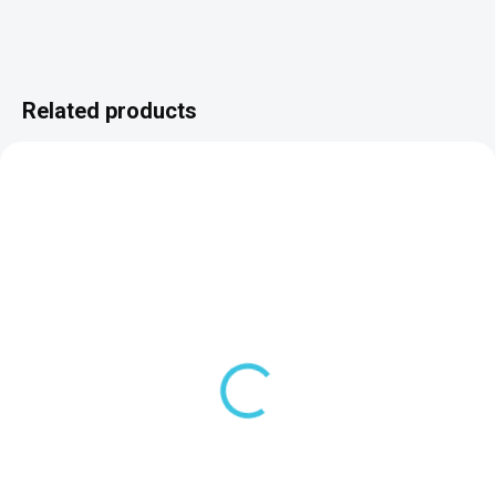
Related products
SKLADOM DODANIE DO 6-7 PRAC. DNÍ
SKLADOM DODANIE DO 6-7 PRAC. DNÍ
(2 PCS)
(1 PCS)
Polysan PLAIN panel
Polysan PLAIN panel
čelný 190x59cm, ľavý
čelný 190x59cm, pravý
72660
72822
135,90 €
135,90 €