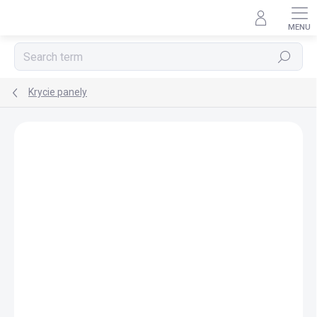
Skip
to
content
Search
Krycie panely
BRAND:
POLYSAN