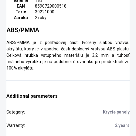
Balenie
1 ks
EAN
8590729000518
Taric
39221000
Záruka
2 roky
ABS/PMMA
ABS/PMMA je z pohľadovej časti tvorený slabou vrstvou
akrylátu, ktorý je v spodnej časti doplnený vrstvou ABS plastu.
Celková hrúbka vstupného materiálu je 3,2 mm a tuhosť
finálneho výrobku je na podobnej úrovni ako pri produktoch zo
100% akrylátu.
Additional parameters
Category
:
Krycie panely
Warranty
:
2 years