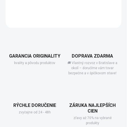
−
+
Add to cart
DETAILED INFORMATION
GARANCIA ORIGINALITY
DOPRAVA ZDARMA
kvality a pôvodu produktov
🚚 Vlastný rozvoz v Bratislave a
okolí – doručíme vám tovar
bezpečne a v špičkovom stave!
RÝCHLE DORUČENIE
ZÁRUKA NAJLEPŠÍCH
CIEN
zvyčajne od 24 - 48h
zľavy až 70% na vybrané
produkty