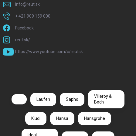
info
@
reut.sk
+ 421 909 159 000
Facebook
reut.sk/
https://www.youtube.com/c/reutsk
Villeroy &
Laufen
Sapho
Boch
Kludi
Hansa
Hansgrohe
Ideal