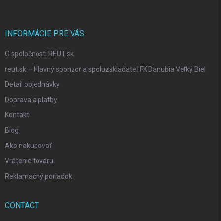
t
e
r
INFORMÁCIE PRE VÁS
O spoločnosti REUT.sk
reut.sk – Hlavný sponzor a spoluzakladateľ FK Danubia Veľký Biel
Detail objednávky
Doprava a platby
Kontakt
Blog
Ako nakupovať
Vrátenie tovaru
Reklamačný poriadok
CONTACT