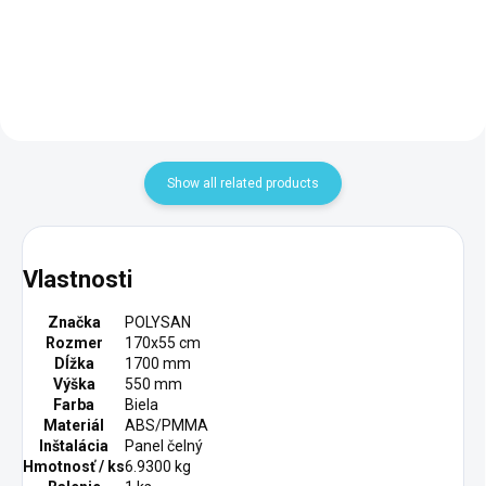
Add to cart
90611.2010
Show all related products
Vlastnosti
Značka
POLYSAN
Rozmer
170x55 cm
Dĺžka
1700 mm
Výška
550 mm
Farba
Biela
Materiál
ABS/PMMA
Inštalácia
Panel čelný
Hmotnosť / ks
6.9300 kg