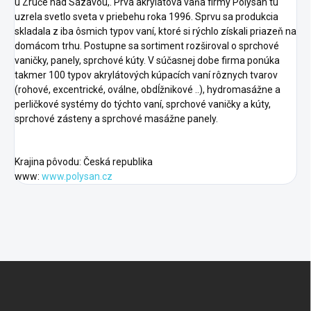
u Zruče nad Sázavou,. Prvá akrylátová vaňa firmy Polysan tu
uzrela svetlo sveta v priebehu roka 1996. Sprvu sa produkcia
skladala z iba ôsmich typov vaní, ktoré si rýchlo získali priazeň na
domácom trhu. Postupne sa sortiment rozširoval o sprchové
vaničky, panely, sprchové kúty. V súčasnej dobe firma ponúka
takmer 100 typov akrylátových kúpacích vaní rôznych tvarov
(rohové, excentrické, oválne, obdĺžnikové ..), hydromasážne a
perličkové systémy do týchto vaní, sprchové vaničky a kúty,
sprchové zásteny a sprchové masážne panely.
Krajina pôvodu: Česká republika
www:
www.polysan.cz
F
o
o