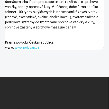
domácom trhu. Postupne sa sortiment rozširoval o sprchové
vaničky, panely, sprchové kúty. V súčasnej dobe firma ponúka
takmer 100 typov akrylátových kúpacích vaní rôznych tvarov
(rohové, excentrické, oválne, obdĺžnikové ..), hydromasážne a
perličkové systémy do týchto vaní, sprchové vaničky a kúty,
sprchové zásteny a sprchové masážne panely.
Krajina pôvodu: Česká republika
www:
www.polysan.cz
F
o
o
t
e
r