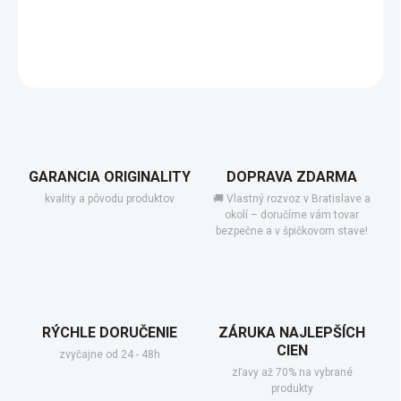
−
+
Add to cart
DETAILED INFORMATION
GARANCIA ORIGINALITY
DOPRAVA ZDARMA
kvality a pôvodu produktov
🚚 Vlastný rozvoz v Bratislave a
okolí – doručíme vám tovar
bezpečne a v špičkovom stave!
RÝCHLE DORUČENIE
ZÁRUKA NAJLEPŠÍCH
CIEN
zvyčajne od 24 - 48h
zľavy až 70% na vybrané
produkty