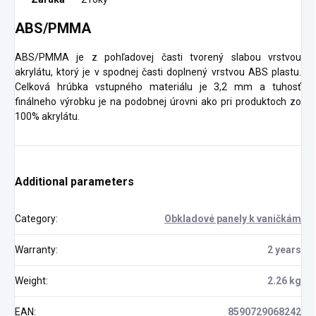
ABS/PMMA
ABS/PMMA je z pohľadovej časti tvorený slabou vrstvou
akrylátu, ktorý je v spodnej časti doplnený vrstvou ABS plastu.
Celková hrúbka vstupného materiálu je 3,2 mm a tuhosť
finálneho výrobku je na podobnej úrovni ako pri produktoch zo
100% akrylátu.
Additional parameters
Category
:
Obkladové panely k vaničkám
Warranty
:
2 years
Weight
:
2.26 kg
EAN
:
8590729068242