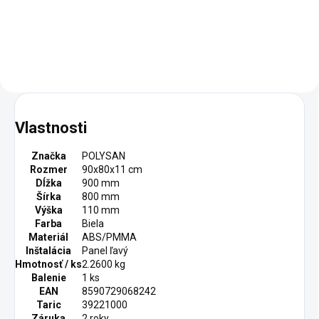
Add to cart
Add to cart
Vlastnosti
Značka
POLYSAN
Rozmer
90x80x11 cm
Dĺžka
900 mm
Šírka
800 mm
Výška
110 mm
Farba
Biela
Materiál
ABS/PMMA
Inštalácia
Panel ľavý
Hmotnosť / ks
2.2600 kg
Balenie
1 ks
EAN
8590729068242
Taric
39221000
Záruka
2 roky