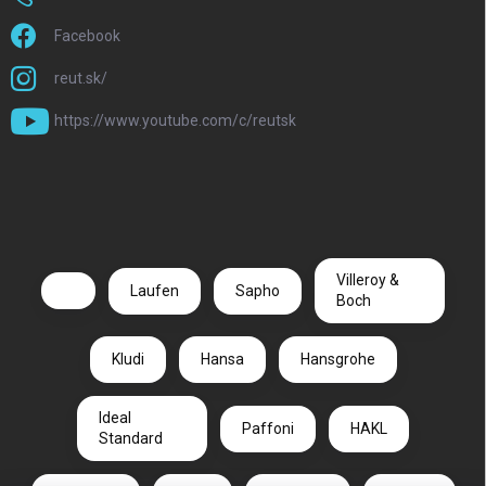
Facebook
reut.sk/
https://www.youtube.com/c/reutsk
Villeroy &
Laufen
Sapho
Boch
Kludi
Hansa
Hansgrohe
Ideal
Paffoni
HAKL
Standard