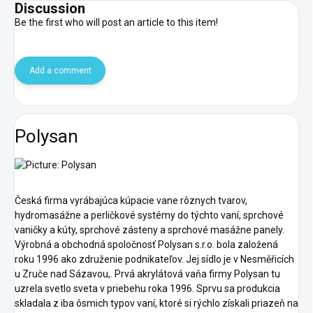
Discussion
Be the first who will post an article to this item!
Add a comment
Polysan
Česká firma vyrábajúca kúpacie vane rôznych tvarov,
hydromasážne a perličkové systémy do týchto vaní, sprchové
vaničky a kúty, sprchové zásteny a sprchové masážne panely.
Výrobná a obchodná spoločnosť Polysan s.r.o. bola založená
roku 1996 ako združenie podnikateľov. Jej sídlo je v Nesměřicích
u Zruče nad Sázavou,. Prvá akrylátová vaňa firmy Polysan tu
uzrela svetlo sveta v priebehu roka 1996. Sprvu sa produkcia
skladala z iba ôsmich typov vaní, ktoré si rýchlo získali priazeň na