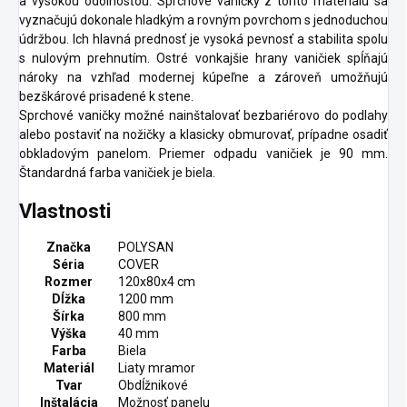
a vysokou odolnosťou. Sprchové vaničky z tohto materiálu sa
vyznačujú dokonale hladkým a rovným povrchom s jednoduchou
údržbou. Ich hlavná prednosť je vysoká pevnosť a stabilita spolu
s nulovým prehnutím. Ostré vonkajšie hrany vaničiek spĺňajú
nároky na vzhľad modernej kúpeľne a zároveň umožňujú
bezškárové prisadené k stene.
Sprchové vaničky možné nainštalovať bezbariérovo do podlahy
alebo postaviť na nožičky a klasicky obmurovať, prípadne osadiť
obkladovým panelom. Priemer odpadu vaničiek je 90 mm.
Štandardná farba vaničiek je biela.
Vlastnosti
Značka
POLYSAN
Séria
COVER
Rozmer
120x80x4 cm
Dĺžka
1200 mm
Šírka
800 mm
Výška
40 mm
Farba
Biela
Materiál
Liaty mramor
Tvar
Obdĺžnikové
Inštalácia
Možnosť panelu