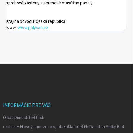
sprchové zásteny a sprchové masážne panely.
Krajina pôvodu: Česká republika
www:
www.polysan.cz
F
o
o
t
e
r
INFORMÁCIE PRE VÁS
O spoločnosti REUT.sk
reut.sk – Hlavný sponzor a spoluzakladateľ FK Danubia Veľký Biel