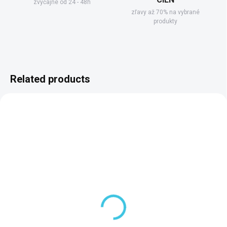
zvyčajne od 24 - 48h
zľavy až 70% na vybrané
produkty
Related products
3 TÝŽDNE
SKLADOM DODANIE DO 6-7 PRAC. DNÍ
(100 PCS)
Polysan VARESA 120x80
Polysan Krycia lišta pre
panel rohový, ľavý
vane a vaničky, 2x
71700
1950mm, 2x roh, 2x