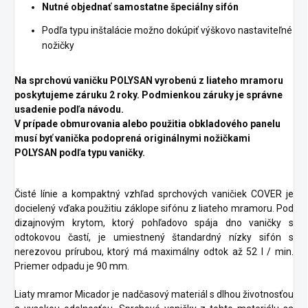
Nutné objednať samostatne špeciálny sifón
Podľa typu inštalácie možno dokúpiť výškovo nastaviteľné
nožičky
Na sprchovú vaničku POLYSAN vyrobenú z liateho mramoru
poskytujeme záruku 2 roky. Podmienkou záruky je správne
usadenie podľa návodu.
V prípade obmurovania alebo použitia obkladového panelu
musí byť vanička podoprená originálnymi nožičkami
POLYSAN podľa typu vaničky.
Čisté línie a kompaktný vzhľad sprchových vaničiek COVER je
docielený vďaka použitiu záklope sifónu z liateho mramoru. Pod
dizajnovým krytom, ktorý pohľadovo spája dno vaničky s
odtokovou častí, je umiestnený štandardný nízky sifón s
nerezovou prírubou, ktorý má maximálny odtok až 52 l / min.
Priemer odpadu je 90 mm.
Liaty mramor Micador je nadčasový materiál s dlhou životnosťou