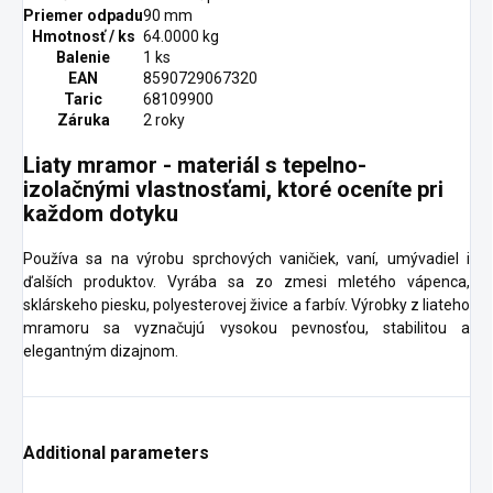
Priemer odpadu
90 mm
Hmotnosť / ks
64.0000 kg
Balenie
1 ks
EAN
8590729067320
Taric
68109900
Záruka
2 roky
Liaty mramor - materiál s tepelno-
izolačnými vlastnosťami, ktoré oceníte pri
každom dotyku
Používa sa na výrobu sprchových vaničiek, vaní, umývadiel i
ďalších produktov. Vyrába sa zo zmesi mletého vápenca,
sklárskeho piesku, polyesterovej živice a farbív. Výrobky z liateho
mramoru sa vyznačujú vysokou pevnosťou, stabilitou a
elegantným dizajnom.
Additional parameters