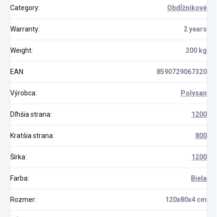
Category
:
Obdĺžnikové
Warranty
:
2 years
Weight
:
200 kg
EAN
:
8590729067320
Výrobca
:
Polysan
Dľhšia strana
:
1200
Kratšia strana
:
800
Šírka
:
1200
Farba
:
Biela
Rozmer
:
120x80x4 cm