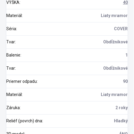
VÝŠKA
:
40
Materiál
:
Liaty mramor
Séria
:
COVER
Tvar
:
Obdĺžnikové
Balenie
:
1
Tvar
:
Obdĺžnikové
Priemer odpadu
:
90
Materiál
:
Liaty mramor
Záruka
:
2 roky
Reliéf (povrch) dna
:
Hladký