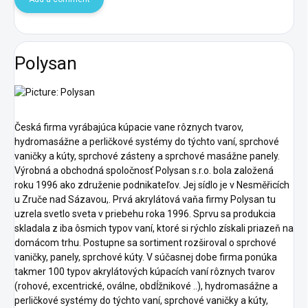
Polysan
Česká firma vyrábajúca kúpacie vane rôznych tvarov,
hydromasážne a perličkové systémy do týchto vaní, sprchové
vaničky a kúty, sprchové zásteny a sprchové masážne panely.
Výrobná a obchodná spoločnosť Polysan s.r.o. bola založená
roku 1996 ako združenie podnikateľov. Jej sídlo je v Nesměřicích
u Zruče nad Sázavou,. Prvá akrylátová vaňa firmy Polysan tu
uzrela svetlo sveta v priebehu roka 1996. Sprvu sa produkcia
skladala z iba ôsmich typov vaní, ktoré si rýchlo získali priazeň na
domácom trhu. Postupne sa sortiment rozširoval o sprchové
vaničky, panely, sprchové kúty. V súčasnej dobe firma ponúka
takmer 100 typov akrylátových kúpacích vaní rôznych tvarov
(rohové, excentrické, oválne, obdĺžnikové ..), hydromasážne a
perličkové systémy do týchto vaní, sprchové vaničky a kúty,