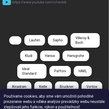
https://www.youtube.com/c/reutsk
Villeroy &
Laufen
Sapho
Boch
Kludi
Hansa
Hansgrohe
Ideal
Paffoni
HAKL
Standard
Alcadrain
Kielle
Bruckner
Vortice
Používame cookies, aby sme vám umožnili pohodlné
Duravit
Gelco
Radaway
prezeranie webu a vďaka analýze prevádzky webu neustále
zlepšovali jeho funkcie, výkon a použiteľnosť.