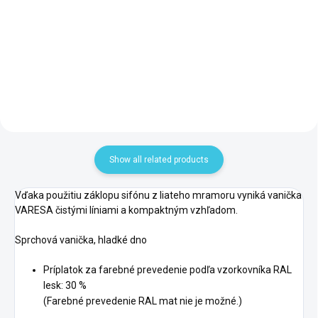
133,30 €
zakončenie, biela 91020
24,10 €
Add to cart
Add to cart
Show all related products
Vďaka použitiu záklopu sifónu z liateho mramoru vyniká vanička
VARESA čistými líniami a kompaktným vzhľadom.
Sprchová vanička, hladké dno
Príplatok za farebné prevedenie podľa vzorkovníka RAL
lesk: 30 %
(Farebné prevedenie RAL mat nie je možné.)