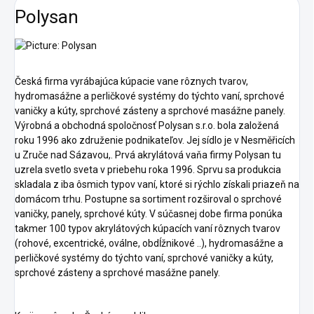
Polysan
Česká firma vyrábajúca kúpacie vane rôznych tvarov,
hydromasážne a perličkové systémy do týchto vaní, sprchové
vaničky a kúty, sprchové zásteny a sprchové masážne panely.
Výrobná a obchodná spoločnosť Polysan s.r.o. bola založená
roku 1996 ako združenie podnikateľov. Jej sídlo je v Nesměřicích
u Zruče nad Sázavou,. Prvá akrylátová vaňa firmy Polysan tu
uzrela svetlo sveta v priebehu roka 1996. Sprvu sa produkcia
skladala z iba ôsmich typov vaní, ktoré si rýchlo získali priazeň na
domácom trhu. Postupne sa sortiment rozširoval o sprchové
vaničky, panely, sprchové kúty. V súčasnej dobe firma ponúka
takmer 100 typov akrylátových kúpacích vaní rôznych tvarov
(rohové, excentrické, oválne, obdĺžnikové ..), hydromasážne a
perličkové systémy do týchto vaní, sprchové vaničky a kúty,
sprchové zásteny a sprchové masážne panely.