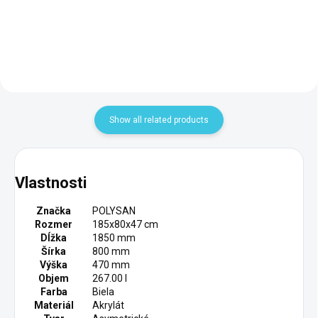
Add to cart
Add to cart
Show all related products
Vlastnosti
Značka
POLYSAN
Rozmer
185x80x47 cm
Dĺžka
1850 mm
Šírka
800 mm
Výška
470 mm
Objem
267.00 l
Farba
Biela
Materiál
Akrylát