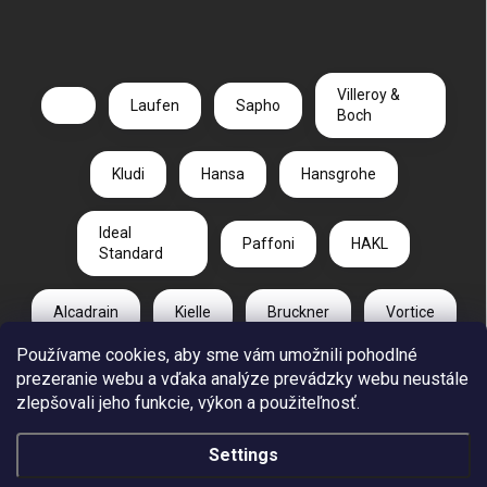
Villeroy &
Laufen
Sapho
Boch
Kludi
Hansa
Hansgrohe
Ideal
Paffoni
HAKL
Standard
Alcadrain
Kielle
Bruckner
Vortice
Používame cookies, aby sme vám umožnili pohodlné
Duravit
Gelco
Radaway
prezeranie webu a vďaka analýze prevádzky webu neustále
zlepšovali jeho funkcie, výkon a použiteľnosť.
CA PLAST
Settings