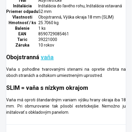
Tvar
Asymetrické
Inštalácia
Inštalácia do ľavého rohu, Inštalácia vstavaná
Priemer odpadu
52 mm
Vlastnosti
Obojstranná, Výška okraja 18 mm (SLIM)
Hmotnosť / ks
25.7060 kg
Balenie
1 ks
EAN
8590729085461
Taric
39221000
Záruka
10 rokov
Obojstranná
vaňa
Vaňa s pohodlne tvarovanými stenami na opretie chrbta na
oboch stranách a odtokom umiestneným uprostred.
SLIM = vaňa s nízkym okrajom
Vaňa má oproti štandardným vaniam výšku hrany okraja iba 18
mm. Pri obmurovanie tak pôsobí estetickejšie. Nemožno ju
inštalovať s obkladovým panelom.