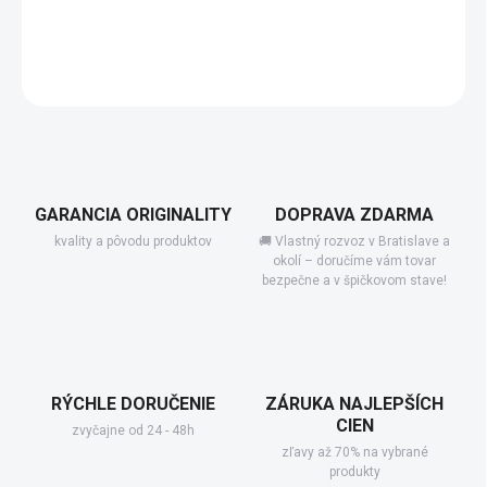
−
+
Add to cart
DETAILED INFORMATION
GARANCIA ORIGINALITY
DOPRAVA ZDARMA
kvality a pôvodu produktov
🚚 Vlastný rozvoz v Bratislave a
okolí – doručíme vám tovar
bezpečne a v špičkovom stave!
RÝCHLE DORUČENIE
ZÁRUKA NAJLEPŠÍCH
CIEN
zvyčajne od 24 - 48h
zľavy až 70% na vybrané
produkty