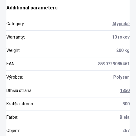
Additional parameters
Category
:
Atypické
Warranty
:
10 rokov
Weight
:
200 kg
EAN
:
8590729085461
Výrobca
:
Polysan
Dľhšia strana
:
1850
Kratšia strana
:
800
Farba
:
Biela
Objem
:
267