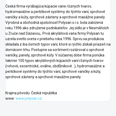
Česká firma vyrábajúca kúpacie vane rôznych tvarov,
hydromasážne a perličkové systémy do týchto vaní, sprchové
vaničky a kúty, sprchové zásteny a sprchové masážne panely.
Výrobná a obchodná spoločnosť Polysan s.r.o. bola založená
roku 1996 ako združenie podnikateľov. Jej sídlo je v Nesměřicích
u Zruče nad Sázavou,. Prvá akrylátová vaňa firmy Polysan tu
uzrela svetlo sveta v priebehu roka 1996. Sprvu sa produkcia
skladala z iba ôsmich typov vaní, ktoré si rýchlo získali priazeň na
domácom trhu. Postupne sa sortiment rozširoval o sprchové
vaničky, panely, sprchové kúty. V súčasnej dobe firma ponúka
takmer 100 typov akrylátových kúpacích vaní rôznych tvarov
(rohové, excentrické, oválne, obdĺžnikové ..), hydromasážne a
perličkové systémy do týchto vaní, sprchové vaničky a kúty,
sprchové zásteny a sprchové masážne panely.
Krajina pôvodu: Česká republika
www:
www.polysan.cz