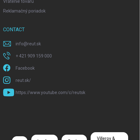
Vrátenie tovaru
Reklamačný poriadok
CONTACT
info
@
reut.sk
+ 421 909 159 000
Facebook
reut.sk/
https://www.youtube.com/c/reutsk
Villeroy &