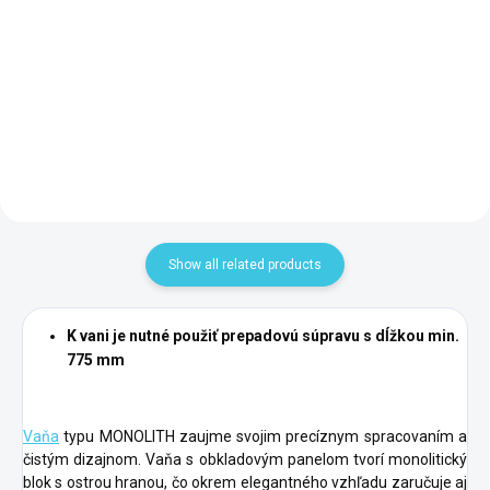
71853.10
Add to cart
Add to cart
Show all related products
K vani je nutné použiť prepadovú súpravu s dĺžkou min.
775 mm
Vaňa
typu MONOLITH zaujme svojim precíznym spracovaním a
čistým dizajnom. Vaňa s obkladovým panelom tvorí monolitický
blok s ostrou hranou, čo okrem elegantného vzhľadu zaručuje aj