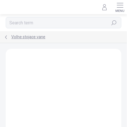
Skip
to
content
Search
Voľne stojace vane
BRAND:
POLYSAN