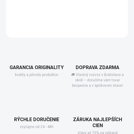
−
+
Add to cart
DETAILED INFORMATION
GARANCIA ORIGINALITY
DOPRAVA ZDARMA
kvality a pôvodu produktov
🚚 Vlastný rozvoz v Bratislave a
okolí – doručíme vám tovar
bezpečne a v špičkovom stave!
RÝCHLE DORUČENIE
ZÁRUKA NAJLEPŠÍCH
CIEN
zvyčajne od 24 - 48h
zľavy až 70% na vybrané