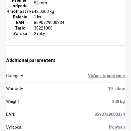
Priemer
52 mm
odpadu
Hmotnosť / ks
42.0000 kg
Balenie
1 ks
EAN
8590729000334
Taric
39221000
Záruka
2 roky
Additional parameters
Category
:
Voľne stojace vane
Warranty
:
10 rokov
Weight
:
200 kg
EAN
:
8590729000334
Výrobca
:
Polysan