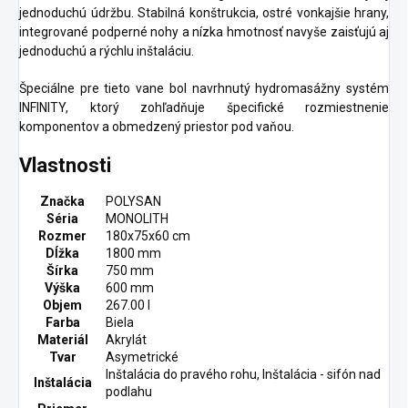
jednoduchú údržbu. Stabilná konštrukcia, ostré vonkajšie hrany,
integrované podperné nohy a nízka hmotnosť navyše zaisťujú aj
jednoduchú a rýchlu inštaláciu.
Špeciálne pre tieto vane bol navrhnutý hydromasážny systém
INFINITY, ktorý zohľadňuje špecifické rozmiestnenie
komponentov a obmedzený priestor pod vaňou.
Vlastnosti
Značka
POLYSAN
Séria
MONOLITH
Rozmer
180x75x60 cm
Dĺžka
1800 mm
Šírka
750 mm
Výška
600 mm
Objem
267.00 l
Farba
Biela
Materiál
Akrylát
Tvar
Asymetrické
Inštalácia do pravého rohu, Inštalácia - sifón nad
Inštalácia
podlahu