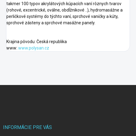
takmer 100 typov akrylátových kúpacích vaní rôznych tvarov
(rohové, excentrické, oválne, obdĺžnikové ..), hydromasážne a
perličkové systémy do týchto vaní, sprchové vaničky a kúty,
sprchové zásteny a sprchové masážne panely.
Krajina pôvodu: Česká republika
www:
www.polysan.cz
F
o
o
t
e
r
INFORMÁCIE PRE VÁS