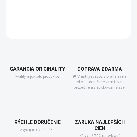
−
+
Add to cart
DETAILED INFORMATION
GARANCIA ORIGINALITY
DOPRAVA ZDARMA
kvality a pôvodu produktov
🚚 Vlastný rozvoz v Bratislave a
okolí – doručíme vám tovar
bezpečne a v špičkovom stave!
RÝCHLE DORUČENIE
ZÁRUKA NAJLEPŠÍCH
CIEN
zvyčajne od 24 - 48h
zľavy až 70% na vybrané