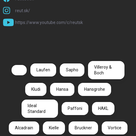
reut.sk/
https://www.youtube.com/c/reutsk
Villeroy &
Laufen
Sapho
Boch
Kludi
Hansa
Hansgrohe
Ideal
Paffoni
HAKL
Standard
Alcadrain
Kielle
Bruckner
Vortice