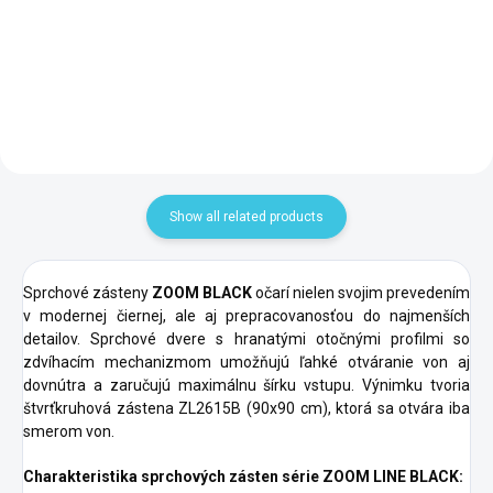
Add to cart
Add to cart
Show all related products
Sprchové zásteny
ZOOM BLACK
očarí nielen svojim prevedením
v modernej čiernej, ale aj prepracovanosťou do najmenších
detailov. Sprchové dvere s hranatými otočnými profilmi so
zdvíhacím mechanizmom umožňujú ľahké otváranie von aj
dovnútra a zaručujú maximálnu šírku vstupu. Výnimku tvoria
štvrťkruhová zástena ZL2615B (90x90 cm), ktorá sa otvára iba
smerom von.
Charakteristika sprchových zásten série ZOOM LINE BLACK: