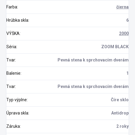
Farba
:
čierna
Hrúbka skla
:
6
VÝŠKA
:
2000
Séria
:
ZOOM BLACK
Tvar
:
Pevná stena k sprchovacím dverám
Balenie
:
1
Tvar
:
Pevná stena k sprchovacím dverám
Typ výplne
:
Číre sklo
Úprava skla
:
Antidrop
Záruka
:
2 roky