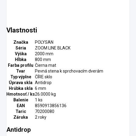
Vlastnosti
Značka
POLYSAN
Séria
ZOOM LINE BLACK
Výška
2000 mm
Hĺbka
800 mm
Farba profilu
Čierna mat
Tvar
Pevná stena k sprchovacím dverám
Typ výplne
ČÍRE sklo
Úprava skla
Antidrop
Hrúbka skla
6 mm
Hmotnosť / ks
26.0000 kg
Balenie
1 ks
EAN
8590913856136
Taric
70200080
Záruka
2 roky
Antidrop