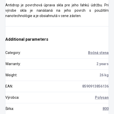
Antidrop je povrchová úprava skla pre jeho ľahkú údržbu. Pri
výrobe skla je nanášaná na jeho povrch s použitím
nanotechnológie a je obsiahnutá v cene zásten.
Additional parameters
Category
:
Bočná stena
Warranty
:
2 years
Weight
:
26 kg
EAN
:
8590913856136
Výrobca
:
Polysan
Šírka
:
800