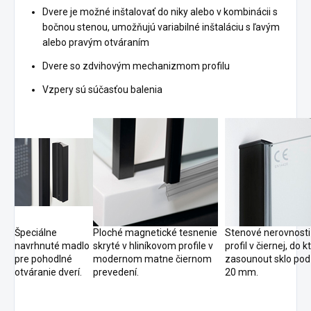
Dvere je možné inštalovať do niky alebo v kombinácii s
bočnou stenou, umožňujú variabilné inštaláciu s ľavým
alebo pravým otváraním
Dvere
so zdvihovým mechanizmom profilu
Vzpery sú súčasťou balenia
Špeciálne
Ploché magnetické tesnenie
Stenové nerovnosti 
navrhnuté madlo
skryté v hliníkovom profile v
profil v čiernej, do
pre pohodlné
modernom matne čiernom
zasounout sklo pod
otváranie dverí.
prevedení.
20 mm.