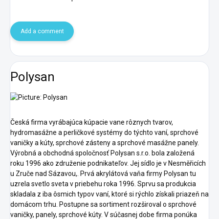
Add a comment
Polysan
Česká firma vyrábajúca kúpacie vane rôznych tvarov,
hydromasážne a perličkové systémy do týchto vaní, sprchové
vaničky a kúty, sprchové zásteny a sprchové masážne panely.
Výrobná a obchodná spoločnosť Polysan s.r.o. bola založená
roku 1996 ako združenie podnikateľov. Jej sídlo je v Nesměřicích
u Zruče nad Sázavou,. Prvá akrylátová vaňa firmy Polysan tu
uzrela svetlo sveta v priebehu roka 1996. Sprvu sa produkcia
skladala z iba ôsmich typov vaní, ktoré si rýchlo získali priazeň na
domácom trhu. Postupne sa sortiment rozširoval o sprchové
vaničky, panely, sprchové kúty. V súčasnej dobe firma ponúka