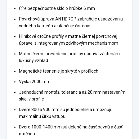
Číre bezpečnostné sklo o hrúbke 6 mm
Povrchová úprava ANTIDROP zabraňuje usadzovaniu
vodného kameňa a uľahčuje čistenie
Hliníkové otočné profily v matne čiernej povrchovej
úprave, s integrovaným zdvihovým mechanizmom
Matne čierne prevedenie profilov dodáva zástenám
luxusný vzhľad
Magnetické tesnenie je skryté v profiloch
Výška 2000 mm
Jednoduchá montáž, tolerancia až 20 mm nastavením
skiel v profile
Dvere 800 a 900 mm sú jednodielne a umožňujú
maximálnu šírku vstupu
Dvere 1000-1400 mm sú delené na časť pevnú a časť
otočnou