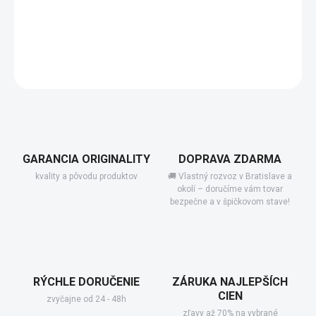
−
+
Add to cart
DETAILED INFORMATION
GARANCIA ORIGINALITY
DOPRAVA ZDARMA
kvality a pôvodu produktov
🚚 Vlastný rozvoz v Bratislave a
okolí – doručíme vám tovar
bezpečne a v špičkovom stave!
RÝCHLE DORUČENIE
ZÁRUKA NAJLEPŠÍCH
CIEN
zvyčajne od 24 - 48h
zľavy až 70% na vybrané