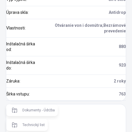
Úprava skla
:
Antidrop
Otváranie von i dovnútra;Bezrámové
Vlastnosti
:
prevedenie
Inštalačná šírka
880
od
:
Inštalačná šírka
920
do
:
Záruka
:
2 roky
Šírka vstupu
:
763
Dokumenty - Údržba
Technický list