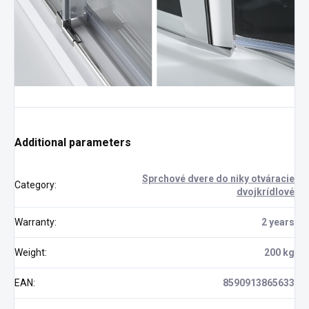
Additional parameters
Sprchové dvere do niky otváracie
Category
:
dvojkrídlové
Warranty
:
2 years
Weight
:
200 kg
EAN
:
8590913865633