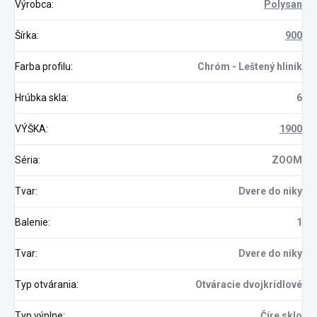
Výrobca
:
Polysan
Šírka
:
900
Farba profilu
:
Chróm - Leštený hliník
Hrúbka skla
:
6
VÝŠKA
:
1900
Séria
:
ZOOM
Tvar
:
Dvere do niky
Balenie
:
1
Tvar
:
Dvere do niky
Typ otvárania
:
Otváracie dvojkrídlové
Typ výplne
:
Číre sklo