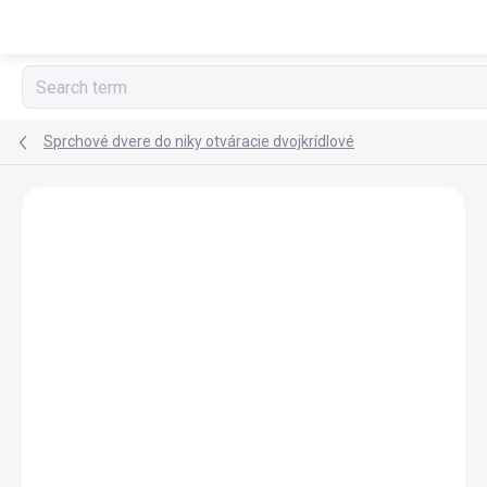
Skip
to
content
Sprchové dvere do niky otváracie dvojkrídlové
BRAND:
POLYSAN