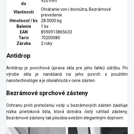
920 mm
do
Otváranie von i dovnútra, Bezrámové
Vlastnosti
prevedenie
Hmotnosť / ks
28.0000 kg
Balenie
1 ks
EAN
8590913865633
Taric
70200080
Záruka
2 roky
Antidrop
Antidrop je povrchová úprava skla pre jeho ľahkú údržbu. Pri
výrobe skla je nanášaná na jeho povrch s použitím
nanotechnológie a je obsiahnutá v cene zásten.
Bezrámové sprchové zásteny
Ochranu proti pretečeniu vody u bezrámových zásten zaisťuje
nízka prietoková lišta, ktorá dotvára čistý vzhľad zásteny.
Bezrámové zásteny tak pôsobia sviežim elegantným dojmom.