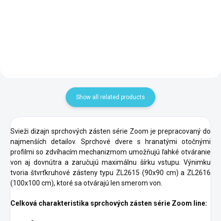
90x90cm 71601
Add to cart
Add to cart
Show all related products
Svieži dizajn sprchových zásten série Zoom je prepracovaný do
najmenších detailov. Sprchové dvere s hranatými otočnými
profilmi so zdvíhacím mechanizmom umožňujú ľahké otváranie
von aj dovnútra a zaručujú maximálnu šírku vstupu. Výnimku
tvoria štvrťkruhové zásteny typu ZL2615 (90x90 cm) a ZL2616
(100x100 cm), ktoré sa otvárajú len smerom von.
Celková charakteristika sprchových zásten série Zoom line: