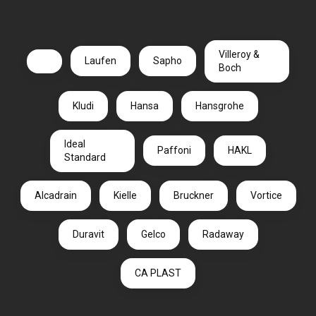
Villeroy &
Laufen
Sapho
Boch
Kludi
Hansa
Hansgrohe
Ideal
Paffoni
HAKL
Standard
Alcadrain
Kielle
Bruckner
Vortice
Duravit
Gelco
Radaway
CA PLAST