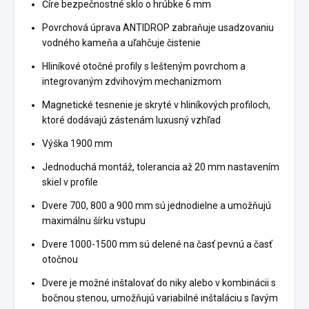
Číre bezpečnostné sklo o hrúbke 6 mm
Povrchová úprava ANTIDROP zabraňuje usadzovaniu
vodného kameňa a uľahčuje čistenie
Hliníkové otočné profily s lešteným povrchom a
integrovaným zdvihovým mechanizmom
Magnetické tesnenie je skryté v hliníkových profiloch,
ktoré dodávajú zástenám luxusný vzhľad
Výška 1900 mm
Jednoduchá montáž, tolerancia až 20 mm nastavením
skiel v profile
Dvere 700, 800 a 900 mm sú jednodielne a umožňujú
maximálnu šírku vstupu
Dvere 1000-1500 mm sú delené na časť pevnú a časť
otočnou
Dvere je možné inštalovať do niky alebo v kombinácii s
bočnou stenou, umožňujú variabilné inštaláciu s ľavým