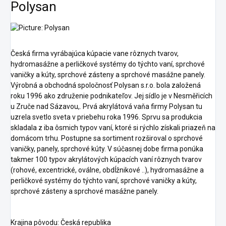
Polysan
Česká firma vyrábajúca kúpacie vane rôznych tvarov,
hydromasážne a perličkové systémy do týchto vaní, sprchové
vaničky a kúty, sprchové zásteny a sprchové masážne panely.
Výrobná a obchodná spoločnosť Polysan s.r.o. bola založená
roku 1996 ako združenie podnikateľov. Jej sídlo je v Nesměřicích
u Zruče nad Sázavou,. Prvá akrylátová vaňa firmy Polysan tu
uzrela svetlo sveta v priebehu roka 1996. Sprvu sa produkcia
skladala z iba ôsmich typov vaní, ktoré si rýchlo získali priazeň na
domácom trhu. Postupne sa sortiment rozširoval o sprchové
vaničky, panely, sprchové kúty. V súčasnej dobe firma ponúka
takmer 100 typov akrylátových kúpacích vaní rôznych tvarov
(rohové, excentrické, oválne, obdĺžnikové ..), hydromasážne a
perličkové systémy do týchto vaní, sprchové vaničky a kúty,
sprchové zásteny a sprchové masážne panely.
Krajina pôvodu: Česká republika