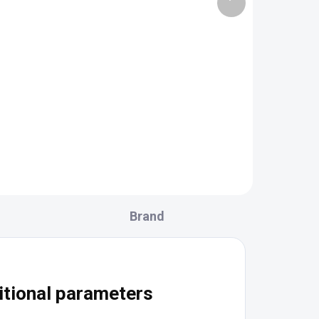
 PCS)
(10 PCS)
product
ová
Gedy SOUND Kúpeľňové
sedátko 38x35,5cm,
u
sklopné, biela/chróm
0cm
2282
136,70 €
Add to cart
Brand
itional parameters