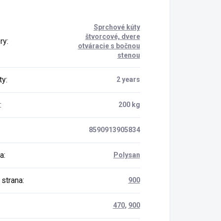
Sprchové kúty
štvorcové, dvere
ry
:
otváracie s bočnou
stenou
ty
:
2 years
:
200 kg
8590913905834
a
:
Polysan
 strana
:
900
470
,
900