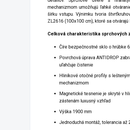
detailov. Sprchové dvere s hranat
mechanizmom umožňujú ľahké otváranie
šírku vstupu. Výnimku tvoria štvrťkru
ZL2616 (100x100 cm), ktoré sa otvárajú
Celková charakteristika sprchových 
Číre bezpečnostné sklo o hrúbke 
Povrchová úprava ANTIDROP zabr
uľahčuje čistenie
Hliníkové otočné profily s lešten
mechanizmom
Magnetické tesnenie je skryté v hli
zástenám luxusný vzhľad
Výška 1900 mm
Jednoduchá montáž, tolerancia až 