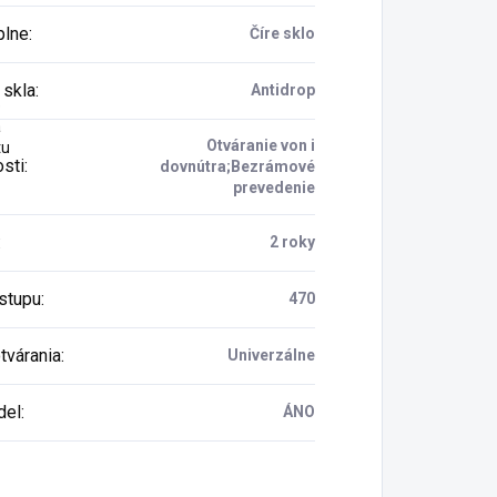
plne
:
Číre sklo
 skla
:
Antidrop
e
a
Otváranie von i
tu
osti
:
dovnútra;Bezrámové
prevedenie
:
2 roky
vstupu
:
470
tvárania
:
Univerzálne
del
:
ÁNO