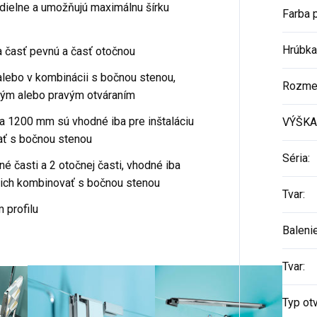
dielne a umožňujú maximálnu šírku
Farba p
Hrúbka
 časť pevnú a časť otočnou
alebo v kombinácii s bočnou stenou,
Rozme
avým alebo pravým otváraním
 a 1200 mm sú vhodné iba pre inštaláciu
VÝŠKA
vať s bočnou stenou
Séria
:
 časti a 2 otočnej časti, vhodné iba
né ich kombinovať s bočnou stenou
Tvar
:
profilu
Baleni
Tvar
:
Typ ot