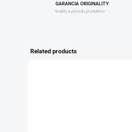
GARANCIA ORIGINALITY
kvality a pôvodu produktov
Related products
73165
SKLADOM DODANIE DO 6-7 PRAC.
SK
DNÍ