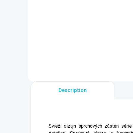
(4 PCS)
Polysan MIRAI sprchová
Po
vanička z liateho
sp
mramoru štvorec
li
90x90x1,8cm, biela
zá
351,70 €
34
73165
90
Add to cart
Description
Svieži dizajn sprchových zásten séri