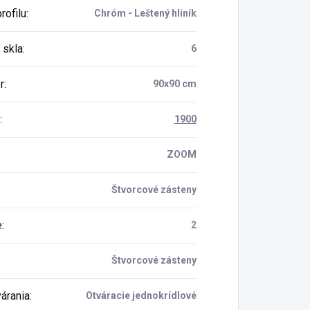
rofilu
:
Chróm - Leštený hliník
 skla
:
6
r
:
90x90 cm
:
1900
ZOOM
Štvorcové zásteny
e
:
2
Štvorcové zásteny
várania
:
Otváracie jednokrídlové