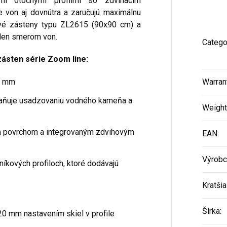
ými otočnými profilmi so zdvíhacím
 von aj dovnútra a zaručujú maximálnu
hové zásteny typu ZL2615 (90x90 cm) a
 len smerom von.
Catego
zásten série Zoom line:
6 mm
Warran
aňuje usadzovaniu vodného kameňa a
Weight
ým povrchom a integrovaným zdvihovým
EAN
:
Výrobc
níkových profiloch, ktoré dodávajú
Kratšia
Šírka
:
20 mm nastavením skiel v profile