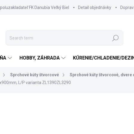
spoluzakladateľ FK Danubia Veľký Biel
Detail objednávky
Doprav
Search
ŇA
HOBBY, ZÁHRADA
KÚRENIE/CHLADENIE/DEZI
Sprchové kúty štvorcové
Sprchové kúty štvorcové, dvere 
0x900mm, L/P varianta ZL1390ZL3290
764 €
657 €
534,15 € excl. VAT
Measure
SKLADOM DODANIE DO 6-7