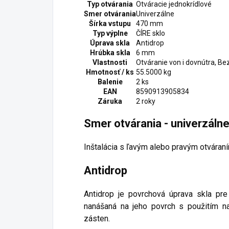
Typ otvárania
Otváracie jednokrídlové
Smer otvárania
Univerzálne
Šírka vstupu
470 mm
Typ výplne
ČÍRE sklo
Úprava skla
Antidrop
Hrúbka skla
6 mm
Vlastnosti
Otváranie von i dovnútra, B
Hmotnosť / ks
55.5000 kg
Balenie
2 ks
EAN
8590913905834
Záruka
2 roky
Smer otvárania - univerzáln
Inštalácia s ľavým alebo pravým otváraní
Antidrop
Antidrop je povrchová úprava skla pre
nanášaná na jeho povrch s použitím n
zásten.