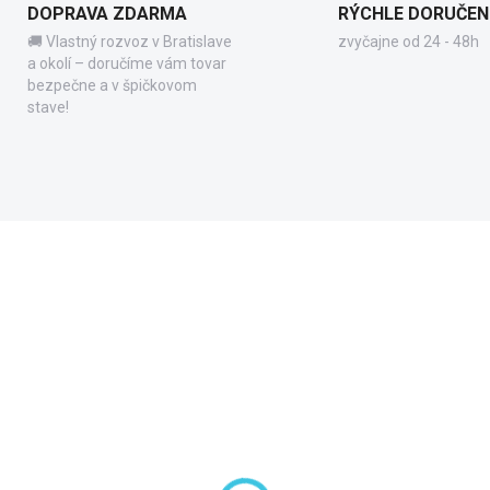
DOPRAVA ZDARMA
RÝCHLE DORUČEN
🚚 Vlastný rozvoz v Bratislave
zvyčajne od 24 - 48h
a okolí – doručíme vám tovar
bezpečne a v špičkovom
stave!
71601
7
LADOM DODANIE DO 6-7 PRAC.
SKLADOM DODANIE DO 6-7 P
DNÍ