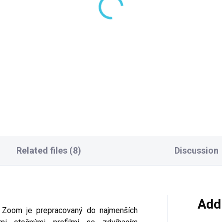
(5 PCS)
(4
lysan COVER ARENA
Polysan FLEXIA sprch
rchová vanička z
vanička z liateho
ateho mramoru so
mramoru s možnosťo
klopom, štvorec,
úpravy rozmeru 90x9
2,30 €
291,50 €
x90cm 71601
71546
Add to cart
Add to cart
Related files (8)
Discussion
Add
e Zoom je prepracovaný do najmenších