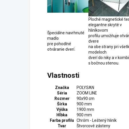
Ploché magnetické te
elegantne skryté v
hliníkovom
Špeciálne navrhnuté
profilu umožňuje otvá
madlo
dvere
pre pohodlné
na obe strany pri všet
otváranie dverí.
modeloch
dverí do niky a v kombi
s bočnou stenou.
Vlastnosti
Značka
POLYSAN
Séria
ZOOM LINE
Rozmer
90x90 cm
Šírka
900 mm
Výška
1900 mm
Hĺbka
900 mm
Farba profilu
Chróm - Leštený hliník
Tvar
Štvorcové zásteny