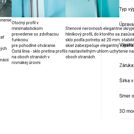
Typ vý
snenie
Otočný profil v
Úprava
minimalistickom
Stenové nerovnosti elegantne skryj
prevedenie so zdvíhacou
hliníkový profil, do ktorého sa zasúv
rať
funkciou
sklo podľa potreby až 20 mm. stabili
Vlastn
pre pohodlné otváranie.
skiel zabezpečuje elegantný vzpera
kých
Čistá línia - sklo pretína profil
s nastaviteľným uhlom uchytenie na
na oboch stranách v
oboch stranách.
nácii
rovnakej úrovni.
Záruka
Šírka 
Smer o
3D mo