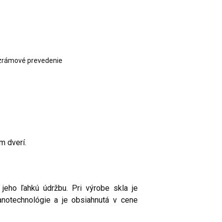
ezrámové prevedenie
e
m dverí.
 jeho ľahkú údržbu. Pri výrobe skla je
anotechnológie a je obsiahnutá v cene