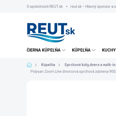
Skip
O spoločnosti REUT.sk
reut.sk – Hlavný sponzor a 
to
content
ČIERNA KÚPEĽŇA
KÚPEĽŇA
KUCHY
Home
Kúpeľňa
Sprchové kúty,dvere a walk-in
Polysan Zoom Line štvorcová sprchová zástena 90
BRAND:
POLYSAN