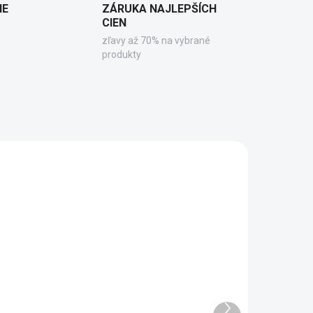
IE
ZÁRUKA NAJLEPŠÍCH
CIEN
zľavy až 70% na vybrané
produkty
1546
2282
RAC.
SKLADOM DODANIE DO 6-7 PRAC.
DNÍ
DNÍ
Next