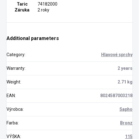
Taric
74182000
Záruka
2 roky
Additional parameters
Category
:
Hlavové sprchy
Warranty
:
2 years
Weight
:
2.71 kg
EAN
:
8024587003218
Výrobca
:
Sapho
Farba
:
Bronz
VÝŠKA
:
115