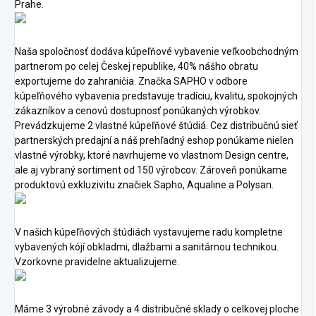
Prahe.
Naša spoločnosť dodáva kúpeľňové vybavenie veľkoobchodným
partnerom po celej Českej republike, 40% nášho obratu
exportujeme do zahraničia. Značka SAPHO v odbore
kúpeľňového vybavenia predstavuje tradíciu, kvalitu, spokojných
zákazníkov a cenovú dostupnosť ponúkaných výrobkov.
Prevádzkujeme 2 vlastné kúpeľňové štúdiá. Cez distribučnú sieť
partnerských predajní a náš prehľadný eshop ponúkame nielen
vlastné výrobky, ktoré navrhujeme vo vlastnom Design centre,
ale aj vybraný sortiment od 150 výrobcov. Zároveň ponúkame
produktovú exkluzivitu značiek Sapho, Aqualine a Polysan.
V našich kúpeľňových štúdiách vystavujeme radu kompletne
vybavených kójí obkladmi, dlažbami a sanitárnou technikou.
Vzorkovne pravidelne aktualizujeme.
Máme 3 výrobné závody a 4 distribučné sklady o celkovej ploche