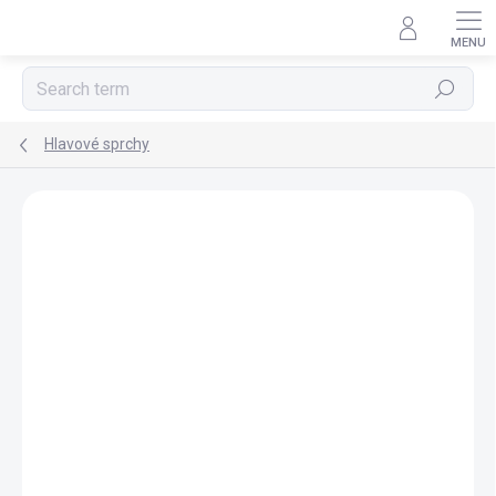
Skip
to
content
Search
Hlavové sprchy
BRAND:
SAPHO
FREE