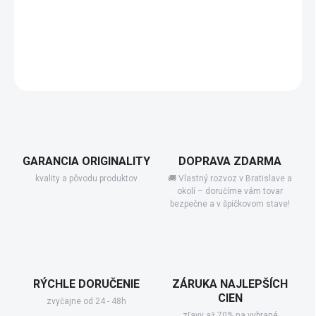
−
+
Add to cart
Séria Antea nás vráti o niekoľko desiatok rokov späť ...
DETAILED INFORMATION
GARANCIA ORIGINALITY
DOPRAVA ZDARMA
kvality a pôvodu produktov
🚚 Vlastný rozvoz v Bratislave a
okolí – doručíme vám tovar
bezpečne a v špičkovom stave!
RÝCHLE DORUČENIE
ZÁRUKA NAJLEPŠÍCH
CIEN
zvyčajne od 24 - 48h
zľavy až 70% na vybrané