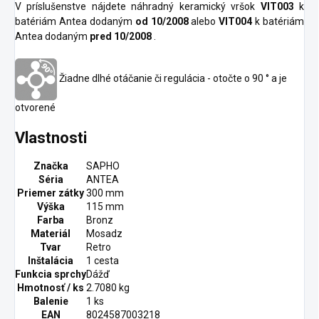
V príslušenstve nájdete náhradný keramický vršok
VIT003
k
batériám Antea dodaným
od 10/2008
alebo
VIT004
k batériám
Antea dodaným
pred 10/2008
.
Žiadne dlhé otáčanie či regulácia - otočte o 90 ° a je
otvorené
Vlastnosti
Značka
SAPHO
Séria
ANTEA
Priemer zátky
300 mm
Výška
115 mm
Farba
Bronz
Materiál
Mosadz
Tvar
Retro
Inštalácia
1 cesta
Funkcia sprchy
Dážď
Hmotnosť / ks
2.7080 kg
Balenie
1 ks
EAN
8024587003218