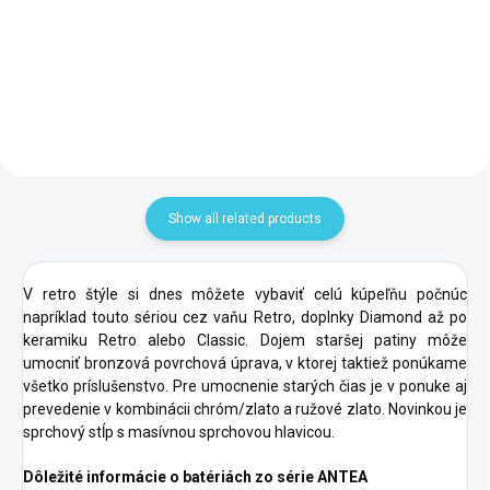
171,10 €
47,30 €
Add to cart
Add to cart
Show all related products
V retro štýle si dnes môžete vybaviť celú kúpeľňu počnúc
napríklad touto sériou cez vaňu Retro,
doplnky Diamond až po
keramiku Retro alebo Classic. Dojem staršej patiny môže
umocniť bronzová povrchová úprava, v ktorej taktiež ponúkame
všetko príslušenstvo. Pre umocnenie starých čias je v ponuke aj
prevedenie v kombinácii chróm/zlato a ružové zlato. Novinkou je
sprchový stĺp s masívnou sprchovou hlavicou.
Dôležité informácie o batériách zo série ANTEA