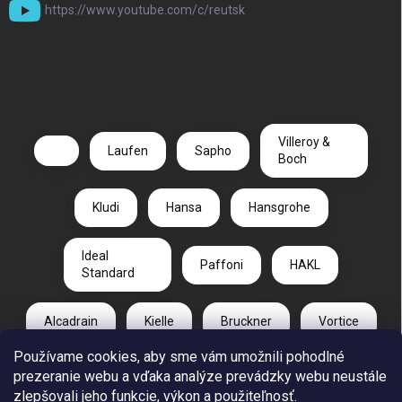
https://www.youtube.com/c/reutsk
Villeroy &
Laufen
Sapho
Boch
Kludi
Hansa
Hansgrohe
Ideal
Paffoni
HAKL
Standard
Alcadrain
Kielle
Bruckner
Vortice
Používame cookies, aby sme vám umožnili pohodlné
Duravit
Gelco
Radaway
prezeranie webu a vďaka analýze prevádzky webu neustále
zlepšovali jeho funkcie, výkon a použiteľnosť.