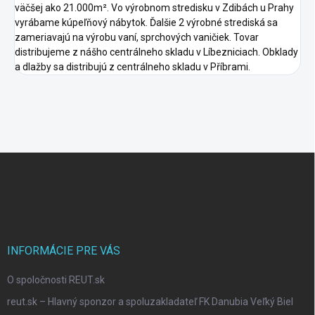
väčšej ako 21.000m². Vo výrobnom stredisku v Zdibách u Prahy
vyrábame kúpeľňový nábytok. Ďalšie 2 výrobné strediská sa
zameriavajú na výrobu vaní, sprchových vaničiek. Tovar
distribujeme z nášho centrálneho skladu v Líbezniciach. Obklady
a dlažby sa distribujú z centrálneho skladu v Příbrami.
F
o
o
t
e
r
INFORMÁCIE PRE VÁS
O spoločnosti REUT.sk
reut.sk – Hlavný sponzor a spoluzakladateľ FK Danubia Veľký Biel