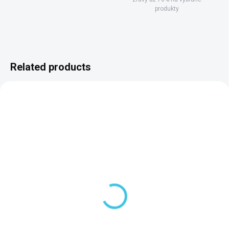
produkty
Related products
SKLADOM DODANIE DO 6-7 PRAC. DNÍ
SKLADOM DODANIE DO 6-7 PRAC. DNÍ
(5 PCS)
(5 PCS)
Sapho Sprchové
Sapho Sprchové
ramienko 350mm,
ramienko 300mm,
bronz BR356
bronz, tvar S BR556