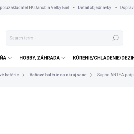
spoluzakladateľ FK Danubia Veľký Biel
Detail objednávky
Doprav
Search
ŇA
HOBBY, ZÁHRADA
KÚRENIE/CHLADENIE/DEZI
é batérie
Vaňové batérie na okraj vane
Sapho ANTEA päťprv
755 €
649,30 €
FREE
527,89 € excl. VAT
Measure
SKLADOM DODANIE DO 6-7
price: