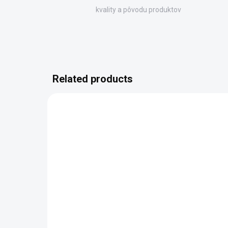
kvality a pôvodu produktov
Related products
DOC26
SKLADOM DODANIE DO 6-7 PRAC.
DNÍ
(100 PCS)