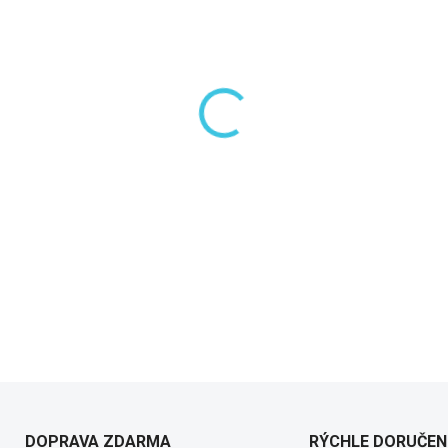
−
+
Séria Antea nás vráti o niekoľ
DETAILED INFORMATION
DOPRAVA ZDARMA
RÝCHLE DORUČEN