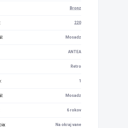
Bronz
:
220
ál
:
Mosadz
ANTEA
Retro
e
:
1
ál
:
Mosadz
:
6 rokov
cia
:
Na okraj vane