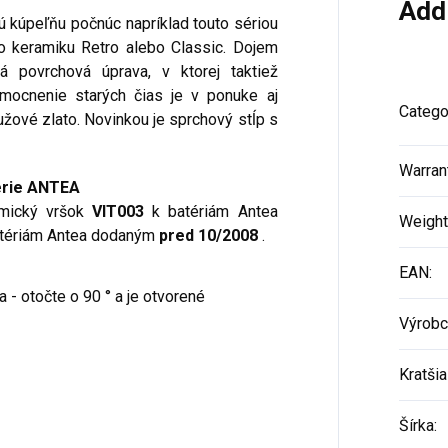
Add
lú kúpeľňu počnúc napríklad touto sériou
 keramiku Retro alebo Classic. Dojem
á povrchová úprava, v ktorej taktiež
mocnenie starých čias je v ponuke aj
Catego
užové zlato. Novinkou je sprchový stĺp s
Warran
série ANTEA
amický vršok
VIT003
k batériám Antea
Weight
tériám Antea dodaným
pred 10/2008
.
EAN
:
a - otočte o 90 ° a je otvorené
Výrobc
Kratšia
Šírka
: