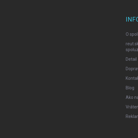
o
o
t
INF
e
r
O spol
reut.s
spoluz
Detail
Doprav
Konta
Blog
Ako n
Vráten
Rekla