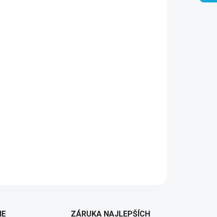
Add to cart
ko desiatok rokov späť ...
IE
ZÁRUKA NAJLEPŠÍCH