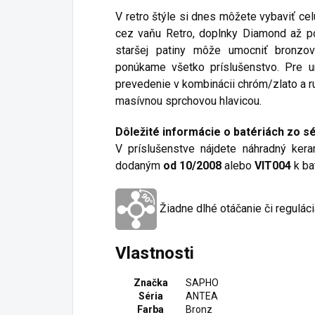
V retro štýle si dnes môžete vybaviť ce
cez vaňu Retro,
doplnky Diamond až po
staršej patiny môže umocniť bronzov
ponúkame všetko príslušenstvo. Pre u
prevedenie v kombinácii chróm/zlato a r
masívnou sprchovou hlavicou.
Dôležité informácie o batériách zo 
V príslušenstve nájdete náhradný ker
dodaným
od 10/2008
alebo
VIT004
k ba
Žiadne dlhé otáčanie či reguláci
Vlastnosti
Značka
SAPHO
Séria
ANTEA
Farba
Bronz