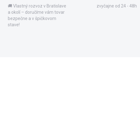
🚚 Vlastný rozvoz v Bratislave
zvyčajne od 24 - 48h
a okolí – doručíme vám tovar
bezpečne a v špičkovom
stave!