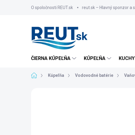
Skip
O spoločnosti REUT.sk
reut.sk – Hlavný sponzor a 
to
content
ČIERNA KÚPEĽŇA
KÚPEĽŇA
KUCHY
Home
Kúpeľňa
Vodovodné batérie
Vaňov
BRAND:
SAPHO