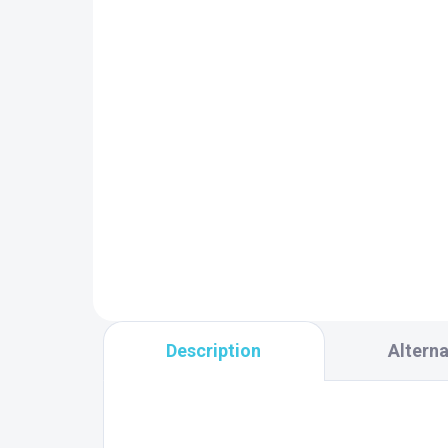
Sapho ANTEA ručná
sprcha, 180mm,
mosadz/bronz DOC26
50,70 €
Add to cart
Séria Antea nás vráti o niekoľko
desiatok rokov späť ...
Description
Alterna