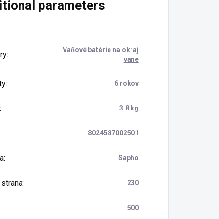
itional parameters
Vaňové batérie na okraj
ry
:
vane
ty
:
6 rokov
:
3.8 kg
8024587002501
a
:
Sapho
 strana
:
230
500