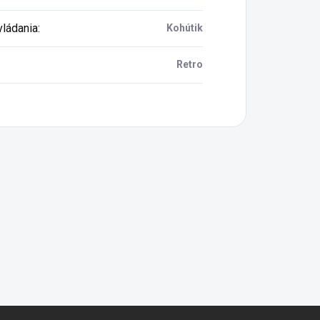
vládania
:
Kohútik
Retro