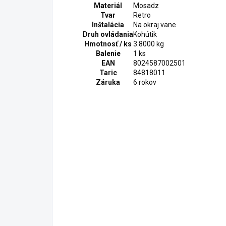
Materiál
Mosadz
Tvar
Retro
Inštalácia
Na okraj vane
Druh ovládania
Kohútik
Hmotnosť / ks
3.8000 kg
Balenie
1 ks
EAN
8024587002501
Taric
84818011
Záruka
6 rokov