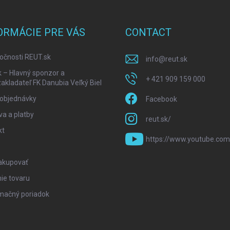
ORMÁCIE PRE VÁS
CONTACT
očnosti REUT.sk
info
@
reut.sk
k – Hlavný sponzor a
+ 421 909 159 000
akladateľ FK Danubia Veľký Biel
 objednávky
Facebook
a a platby
reut.sk/
kt
https://www.youtube.com
akupovať
ie tovaru
mačný poriadok