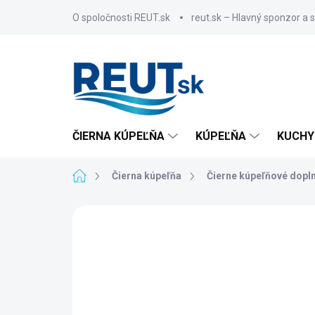
Prejsť
O spoločnosti REUT.sk
reut.sk – Hlavný sponzor a 
na
obsah
ČIERNA KÚPEĽŇA
KÚPEĽŇA
KUCHY
Domov
Čierna kúpeľňa
Čierne kúpeľňové dopl
ZNAČKA:
GEDY