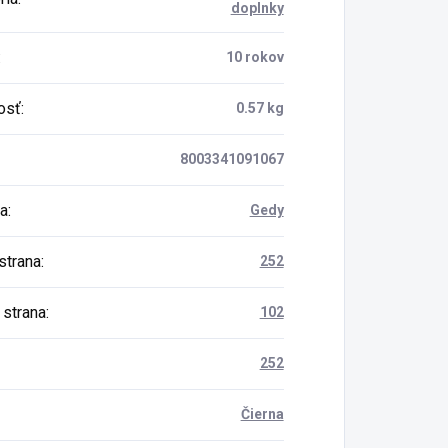
doplnky
:
10 rokov
osť
:
0.57 kg
8003341091067
a
:
Gedy
strana
:
252
 strana
:
102
252
Čierna