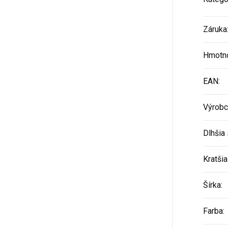
Záruka
Hmotn
EAN
:
Výrobc
Dlhšia 
Kratšia
Šírka
:
Farba
: