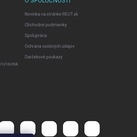
O SPOLOČNOSTI
Novinka na stránke REUT.sk
Obchodné podmienky
Spolupráca
Ochrana osobných údajov
Darčekové poukazy
/c/reutsk