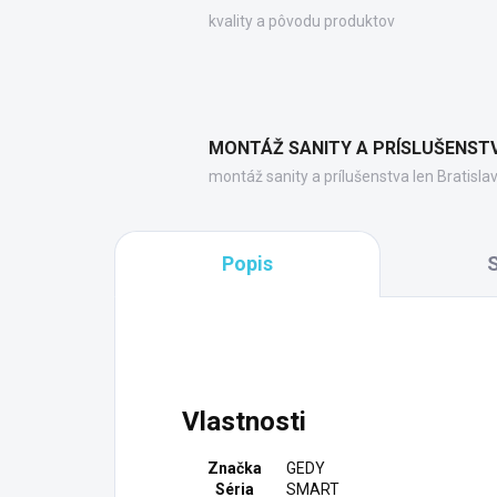
kvality a pôvodu produktov
MONTÁŽ SANITY A PRÍSLUŠENST
montáž sanity a prílušenstva len Bratisla
Popis
S
Vlastnosti
Značka
GEDY
Séria
SMART