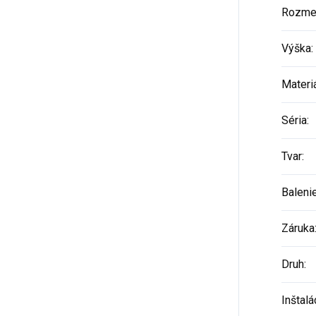
Rozme
Výška
:
Materi
Séria
:
Tvar
:
Baleni
Záruka
Druh
:
Inštalá