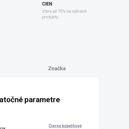
CIEN
zľavy až 70% na vybrané
produkty
Značka
atočné parametre
Čierne kúpeľňové
ria
: