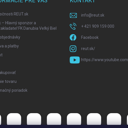
ORMÁCIE PRE VÁS
KONTAKT
očnosti REUT.sk
info
@
reut.sk
k – Hlavný sponzor a
+ 421 909 159 000
akladateľ FK Danubia Veľký Biel
 objednávky
Facebook
a a platby
reut.sk/
kt
https://www.youtube.com
akupovať
ie tovaru
mačný poriadok