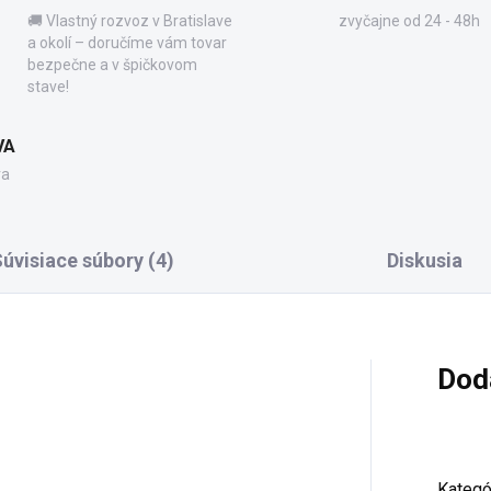
🚚 Vlastný rozvoz v Bratislave
zvyčajne od 24 - 48h
a okolí – doručíme vám tovar
bezpečne a v špičkovom
stave!
VA
va
úvisiace súbory (4)
Diskusia
Dod
Kategó