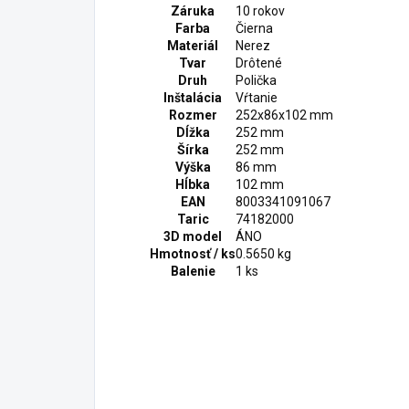
Záruka
10 rokov
Farba
Čierna
Materiál
Nerez
Tvar
Drôtené
Druh
Polička
Inštalácia
Vŕtanie
Rozmer
252x86x102 mm
Dĺžka
252 mm
Šírka
252 mm
Výška
86 mm
Hĺbka
102 mm
EAN
8003341091067
Taric
74182000
3D model
ÁNO
Hmotnosť / ks
0.5650 kg
Balenie
1 ks