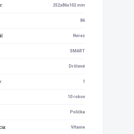
r
:
252x86x102 mm
86
ál
:
Nerez
SMART
Drôtené
e
:
1
:
10 rokov
Polička
cia
:
Vŕtanie