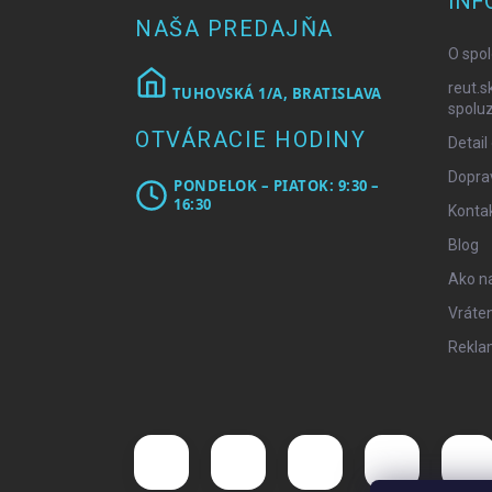
INF
t
NAŠA PREDAJŇA
i
O spol
e
reut.s
TUHOVSKÁ 1/A, BRATISLAVA
spoluz
OTVÁRACIE HODINY
Detail
Doprav
PONDELOK – PIATOK: 9:30 –
16:30
Konta
Blog
Ako n
Vráten
Rekla