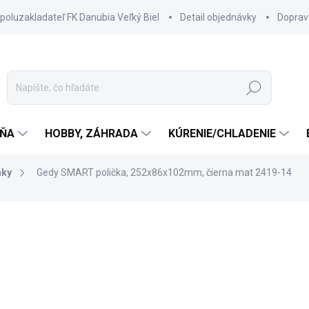
spoluzakladateľ FK Danubia Veľký Biel
Detail objednávky
Doprav
Hľadať
ŇA
HOBBY, ZÁHRADA
KÚRENIE/CHLADENIE
nky
Gedy SMART polička, 252x86x102mm, čierna mat 2419-14
55 €
47,30 €
38,46 € bez DPH
Jednotková
SKLADOM DODANIE DO 6-7
cena: