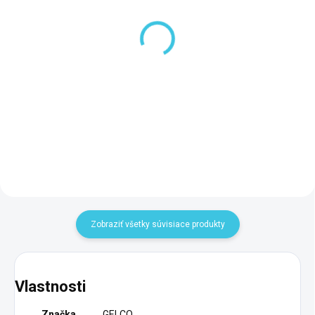
SKLADOM DODANIE DO 6-7 PRAC. DNÍ
3 TÝŽDNE
(5 BAL)
Gelco SARA panel čelný
Gelco Nalepovacie
120x75cm, výška 10cm,
nožičky k vaničkám, 8ks
pravý GP12075P
GNN8
95,20 €
30 €
Do košíka
Do košíka
Zobraziť všetky súvisiace produkty
Vlastnosti
Značka
GELCO