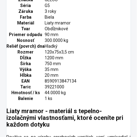
Séria
G5
Záruka
3 roky
Farba
Biela
Materiál
Liaty mramor
Tvar
Obdĺžnikové
Priemer odpadu
90 mm
Nosnosť
300.0000 kg
Reliéf (povrch) dna
Hladký
Rozmer
120x75x3,5 cm
Dĺžka
1200 mm
Šírka
750 mm
Výška
35 mm
Hĺbka
20 mm
EAN
8590913847134
Taric
39221000
Hmotnosť / ks
44.0000 kg
Balenie
1 ks
Liaty mramor - materiál s tepelno-
izolačnými vlastnosťami, ktoré oceníte pri
každom dotyku