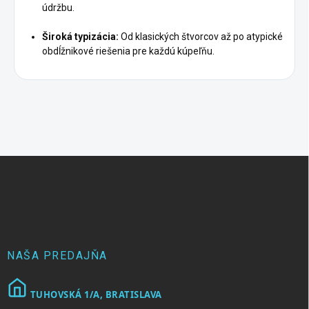
údržbu.
Široká typizácia:
Od klasických štvorcov až po atypické
obdĺžnikové riešenia pre každú kúpeľňu.
Z
á
p
ä
t
i
e
NAŠA PREDAJŇA
TUHOVSKÁ 1/A, BRATISLAVA