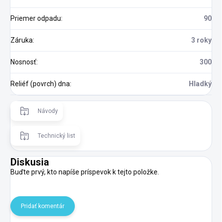
Priemer odpadu
:
90
Záruka
:
3 roky
Nosnosť
:
300
Reliéf (povrch) dna
:
Hladký
Návody
Technický list
Diskusia
Buďte prvý, kto napíše príspevok k tejto položke.
Pridať komentár