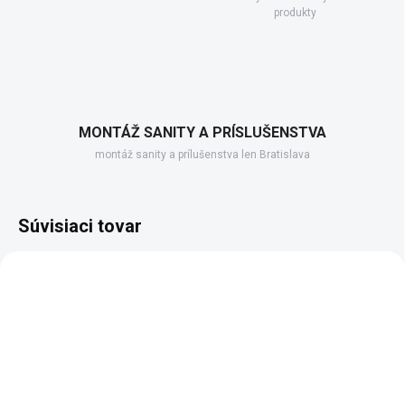
produkty
MONTÁŽ SANITY A PRÍSLUŠENSTVA
montáž sanity a prílušenstva len Bratislava
Súvisiaci tovar