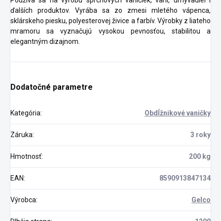
Používa sa na výrobu sprchových vaničiek, vaní, umývadiel i
ďalších produktov. Vyrába sa zo zmesi mletého vápenca,
sklárskeho piesku, polyesterovej živice a farbív. Výrobky z liateho
mramoru sa vyznačujú vysokou pevnosťou, stabilitou a
elegantným dizajnom.
Dodatočné parametre
Kategória
:
Obdĺžnikové vaničky
Záruka
:
3 roky
Hmotnosť
:
200 kg
EAN
:
8590913847134
Výrobca
:
Gelco