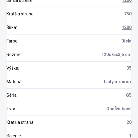
Dlhšia strana
:
1200
Kratšia strana
:
750
Šírka
:
1200
Farba
:
Biela
Rozmer
:
120x75x3,5 cm
Výška
:
35
Materiál
:
Liaty mramor
Séria
:
G5
Tvar
:
Obdĺžnikové
Kratšia strana
:
20
Balenie
:
1