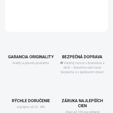
−
+
Pridať do košíka
DETAILNÉ INFORMÁCIE
GARANCIA ORIGINALITY
BEZPEČNÁ DOPRAVA
kvality a pôvodu produktov
🚚 Vlastný rozvoz v Bratislave a
okolí – doručíme vám tovar
bezpečne a v špičkovom stave!
RÝCHLE DORUČENIE
ZÁRUKA NAJLEPŠÍCH
CIEN
zvyčajne od 24 - 48h
zľavy až 70% na vybrané