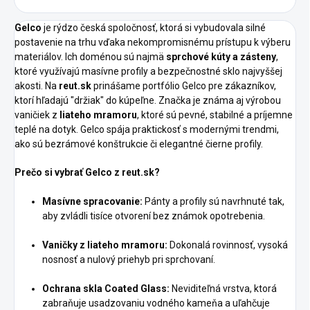
Gelco
je rýdzo česká spoločnosť, ktorá si vybudovala silné
postavenie na trhu vďaka nekompromisnému prístupu k výberu
materiálov. Ich doménou sú najmä
sprchové kúty a zásteny
,
ktoré využívajú masívne profily a bezpečnostné sklo najvyššej
akosti. Na
reut.sk
prinášame portfólio Gelco pre zákazníkov,
ktorí hľadajú "držiak" do kúpeľne. Značka je známa aj výrobou
vaničiek z
liateho mramoru
, ktoré sú pevné, stabilné a príjemne
teplé na dotyk. Gelco spája praktickosť s modernými trendmi,
ako sú bezrámové konštrukcie či elegantné čierne profily.
Prečo si vybrať Gelco z reut.sk?
Masívne spracovanie:
Pánty a profily sú navrhnuté tak,
aby zvládli tisíce otvorení bez známok opotrebenia.
Vaničky z liateho mramoru:
Dokonalá rovinnosť, vysoká
nosnosť a nulový priehyb pri sprchovaní.
Ochrana skla Coated Glass:
Neviditeľná vrstva, ktorá
zabraňuje usadzovaniu vodného kameňa a uľahčuje