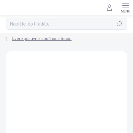
Prejsť
na
obsah
Hľadať
Dvere posuvné s bočnou stenou
ZNAČKA:
GELCO