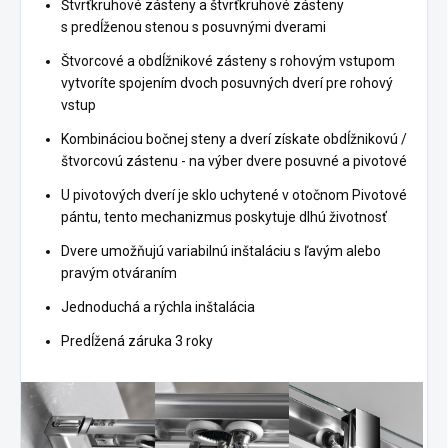
Štvrťkruhové zásteny a štvrťkruhové zásteny
s predĺženou stenou s posuvnými dverami
Štvorcové a obdĺžnikové zásteny s rohovým vstupom
vytvoríte spojením dvoch posuvných dverí pre rohový
vstup
Kombináciou bočnej steny a dverí získate obdĺžnikovú /
štvorcovú zástenu - na výber dvere posuvné a pivotové
U pivotových dverí je sklo uchytené v otočnom Pivotové
pántu, tento mechanizmus poskytuje dlhú životnosť
Dvere umožňujú variabilnú inštaláciu s ľavým alebo
pravým otváraním
Jednoduchá a rýchla inštalácia
Predĺžená záruka 3 roky