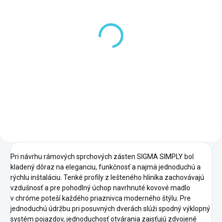
SKLADOM DODANIE DO 6-7 PRAC. DNÍ
(99 KS)
Gelco SIGMA SIMPLY
hranaté madlo GM5510
29,60 €
Do košíka
Pri návrhu rámových sprchových zásten SIGMA SIMPLY bol
kladený dôraz na eleganciu, funkčnosť a najmä jednoduchú a
rýchlu inštaláciu. Tenké profily z lešteného hliníka zachovávajú
vzdušnosť a pre pohodlný úchop navrhnuté kovové madlo
v chróme poteší každého priaznivca moderného štýlu. Pre
jednoduchú údržbu pri posuvných dverách slúži spodný výklopný
systém pojazdov, jednoduchosť otvárania zaisťujú zdvojené