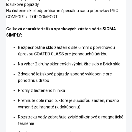
ložiskové pojazdy.
Na čistenie skiel odporúčame špeciálnu sadu prípravkov PRO
COMFORT a TOP COMFORT.
Celková charakteristika sprchových zásten série SIGMA
SIMPLY:
Bezpečnostné sklo zásten o sile 6 mm s povrchovou
úpravou COATED GLASS pre jednoduchú údržbu
Na výber 2 druhy sklenených výplní: číre sklo a Brick sklo
Zdvojené ložiskové pojazdy, spodné vyklopenie pre
pohodlnú údržbu
Profily z lešteného hliníka
Prehnuté oblé madlo, ktoré je súčasťou zásten, možno
vymeniť za hranaté (k dokúpeniu)
Rozstreku vody zabraňuje zvislé silikónové a magnetické
tesnenie