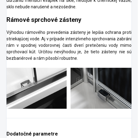
udržaniu menších kvapiek na skle, nedôjde k chemickej väzbe,
sklo nebude narušené a nezošedne.
Rámové sprchové zásteny
Výhodou rámového prevedenia zásteny je lepšia ochrana proti
striekajúcej vode. Aj v prípade intenzívneho sprchovania zabráni
rám v spodnej vodorovnej časti dverí pretečeniu vody mimo
sprchovací kút. Určitou nevýhodou je, že tieto zásteny nie sú
bezbariérové a rám pôsobí robustne.
Dodatočné parametre