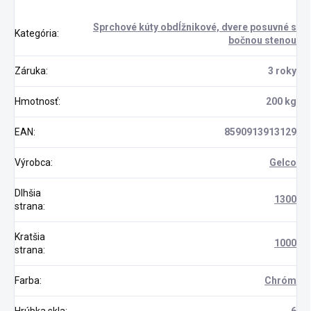
Sprchové kúty obdĺžnikové, dvere posuvné s
Kategória
:
bočnou stenou
Záruka
:
3 roky
Hmotnosť
:
200 kg
EAN
:
8590913913129
Výrobca
:
Gelco
Dlhšia
1300
strana
:
Kratšia
1000
strana
:
Farba
:
Chróm