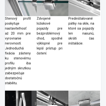
Stenový profil
Predinštalované
Zdvojené
poskytuje
pätky na skle, na
ložiskové
nastaviteľnosť
ktoré sa pojazdy
pojazdy pre
až 20 mm pre
len nasunú,
bezproblémový
vyrovnanie
skráti čas
chod, spodné
nerovností.
inštalácie.
výklopné pre
Jednoduchá
lepší prístup pri
fixácia zásteny
čistení.
ku stenovému
profilu iba
jedným skrutkou
zabezpečuje
dostatočnú
stabilitu.