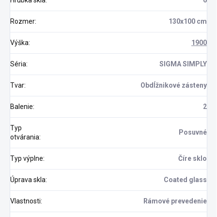
Hrúbka skla
:
6
Rozmer
:
130x100 cm
Výška
:
1900
Séria
:
SIGMA SIMPLY
Tvar
:
Obdĺžnikové zásteny
Balenie
:
2
Typ
Posuvné
otvárania
:
Typ výplne
:
Číre sklo
Úprava skla
:
Coated glass
Vlastnosti
:
Rámové prevedenie