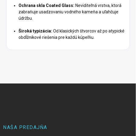
Ochrana skla Coated Glass:
Neviditeľná vrstva, ktorá
zabraňuje usadzovaniu vodného kameňa a uľahčuje
údržbu.
Široká typizácia:
Od klasických štvorcov až po atypické
obdĺžnikové riešenia pre každú kúpeľňu.
Z
á
p
ä
t
i
e
NAŠA PREDAJŇA