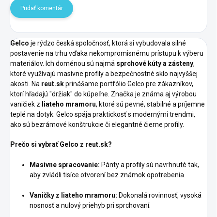
Pridať komentár
Gelco
je rýdzo česká spoločnosť, ktorá si vybudovala silné
postavenie na trhu vďaka nekompromisnému prístupu k výberu
materiálov. Ich doménou sú najmä
sprchové kúty a zásteny
,
ktoré využívajú masívne profily a bezpečnostné sklo najvyššej
akosti. Na
reut.sk
prinášame portfólio Gelco pre zákazníkov,
ktorí hľadajú "držiak" do kúpeľne. Značka je známa aj výrobou
vaničiek z
liateho mramoru
, ktoré sú pevné, stabilné a príjemne
teplé na dotyk. Gelco spája praktickosť s modernými trendmi,
ako sú bezrámové konštrukcie či elegantné čierne profily.
Prečo si vybrať Gelco z reut.sk?
Masívne spracovanie:
Pánty a profily sú navrhnuté tak,
aby zvládli tisíce otvorení bez známok opotrebenia.
Vaničky z liateho mramoru:
Dokonalá rovinnosť, vysoká
nosnosť a nulový priehyb pri sprchovaní.