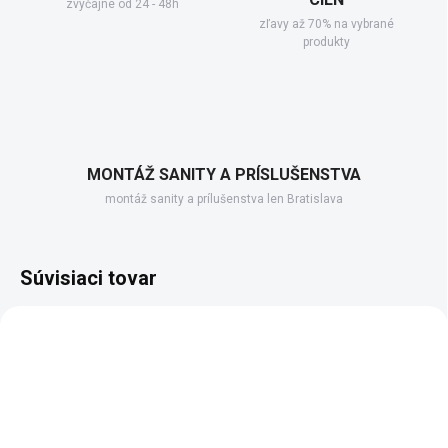
zvyčajne od 24 - 48h
zľavy až 70% na vybrané
produkty
MONTÁŽ SANITY A PRÍSLUŠENSTVA
montáž sanity a prílušenstva len Bratislava
Súvisiaci tovar