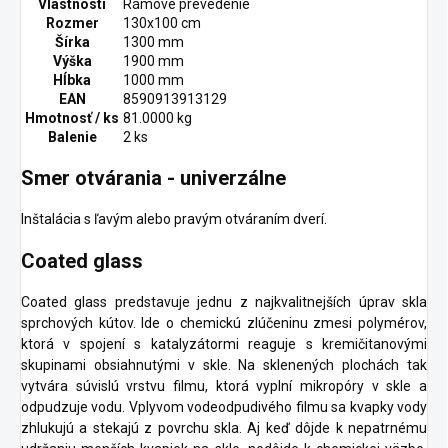
Vlastnosti
Rámové prevedenie
Rozmer
130x100 cm
Šírka
1300 mm
Výška
1900 mm
Hĺbka
1000 mm
EAN
8590913913129
Hmotnosť / ks
81.0000 kg
Balenie
2 ks
Smer otvárania - univerzálne
Inštalácia s ľavým alebo pravým otváraním dverí.
Coated glass
Coated glass predstavuje jednu z najkvalitnejších úprav skla
sprchových kútov. Ide o chemickú zlúčeninu zmesi polymérov,
ktorá v spojení s katalyzátormi reaguje s kremičitanovými
skupinami obsiahnutými v skle. Na sklenených plochách tak
vytvára súvislú vrstvu filmu, ktorá vyplní mikropóry v skle a
odpudzuje vodu. Vplyvom vodeodpudivého filmu sa kvapky vody
zhlukujú a stekajú z povrchu skla. Aj keď dôjde k nepatrnému