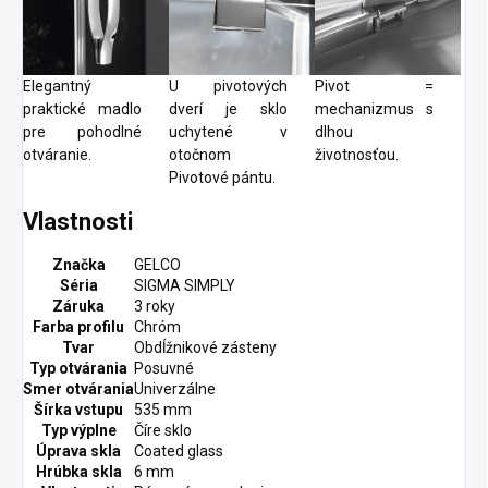
Elegantný
U pivotových
Pivot =
praktické madlo
dverí je sklo
mechanizmus s
pre pohodlné
uchytené v
dlhou
otváranie.
otočnom
životnosťou.
Pivotové pántu.
Vlastnosti
Značka
GELCO
Séria
SIGMA SIMPLY
Záruka
3 roky
Farba profilu
Chróm
Tvar
Obdĺžnikové zásteny
Typ otvárania
Posuvné
Smer otvárania
Univerzálne
Šírka vstupu
535 mm
Typ výplne
Číre sklo
Úprava skla
Coated glass
Hrúbka skla
6 mm