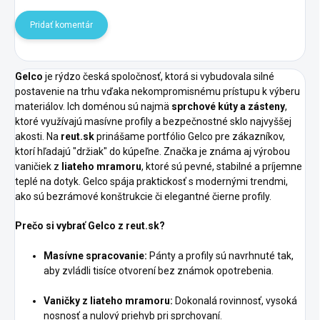
Pridať komentár
Gelco
je rýdzo česká spoločnosť, ktorá si vybudovala silné
postavenie na trhu vďaka nekompromisnému prístupu k výberu
materiálov. Ich doménou sú najmä
sprchové kúty a zásteny
,
ktoré využívajú masívne profily a bezpečnostné sklo najvyššej
akosti. Na
reut.sk
prinášame portfólio Gelco pre zákazníkov,
ktorí hľadajú "držiak" do kúpeľne. Značka je známa aj výrobou
vaničiek z
liateho mramoru
, ktoré sú pevné, stabilné a príjemne
teplé na dotyk. Gelco spája praktickosť s modernými trendmi,
ako sú bezrámové konštrukcie či elegantné čierne profily.
Prečo si vybrať Gelco z reut.sk?
Masívne spracovanie:
Pánty a profily sú navrhnuté tak,
aby zvládli tisíce otvorení bez známok opotrebenia.
Vaničky z liateho mramoru:
Dokonalá rovinnosť, vysoká
nosnosť a nulový priehyb pri sprchovaní.