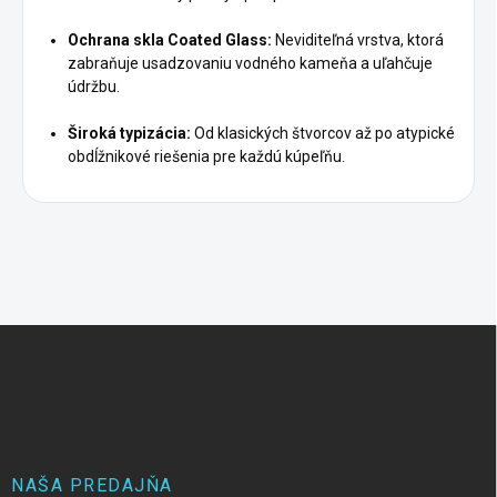
Ochrana skla Coated Glass:
Neviditeľná vrstva, ktorá
zabraňuje usadzovaniu vodného kameňa a uľahčuje
údržbu.
Široká typizácia:
Od klasických štvorcov až po atypické
obdĺžnikové riešenia pre každú kúpeľňu.
Z
á
p
ä
t
i
e
NAŠA PREDAJŇA