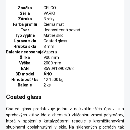
Značka
GELCO
Séria
VARIO
Záruka
3 roky
Farba profilu
Čierna mat
Tvar
Jednostenná pevná
Typ výplne
Matné sklo
Úprava skla
Coated glass
Hrúbka skla
8 mm
Balenie neobsahuje
Vzpera
Šírka
900 mm
Výška
2000 mm
EAN
8590913908262
3D model
ÁNO
Hmotnosť / ks
42.1500 kg
Balenie
2 ks
Coated glass
Coated glass predstavuje jednu z najkvalitnejších úprav skla
sprchových kútov. Ide o chemickú zlúčeninu zmesi polymérov,
ktorá v spojení s katalyzátormi reaguje s kremičitanovými
skupinami obsiahnutými v skle. Na sklenených plochách tak