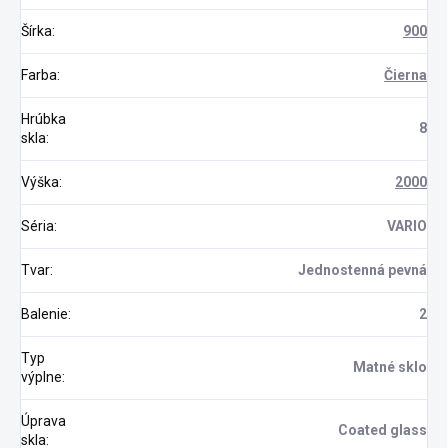
Šírka
:
900
Farba
:
Čierna
Hrúbka
8
skla
:
Výška
:
2000
Séria
:
VARIO
Tvar
:
Jednostenná pevná
Balenie
:
2
Typ
Matné sklo
výplne
:
Úprava
Coated glass
skla
: