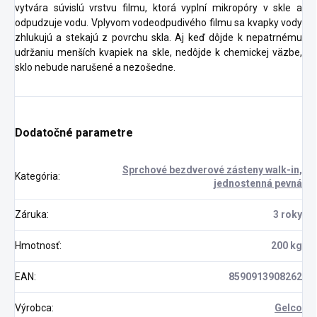
vytvára súvislú vrstvu filmu, ktorá vyplní mikropóry v skle a
odpudzuje vodu. Vplyvom vodeodpudivého filmu sa kvapky vody
zhlukujú a stekajú z povrchu skla. Aj keď dôjde k nepatrnému
udržaniu menších kvapiek na skle, nedôjde k chemickej väzbe,
sklo nebude narušené a nezošedne.
Dodatočné parametre
Sprchové bezdverové zásteny walk-in,
Kategória
:
jednostenná pevná
Záruka
:
3 roky
Hmotnosť
:
200 kg
EAN
:
8590913908262
Výrobca
:
Gelco