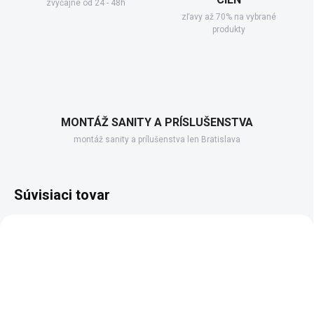
zvyčajne od 24 - 48h
zľavy až 70% na vybrané
produkty
MONTÁŽ SANITY A PRÍSLUŠENSTVA
montáž sanity a prílušenstva len Bratislava
Súvisiaci tovar