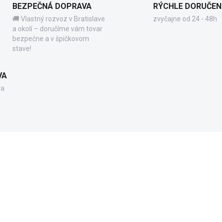
BEZPEČNÁ DOPRAVA
RÝCHLE DORUČEN
🚚 Vlastný rozvoz v Bratislave
zvyčajne od 24 - 48h
a okolí – doručíme vám tovar
bezpečne a v špičkovom
stave!
VA
va
GX1010
GX2