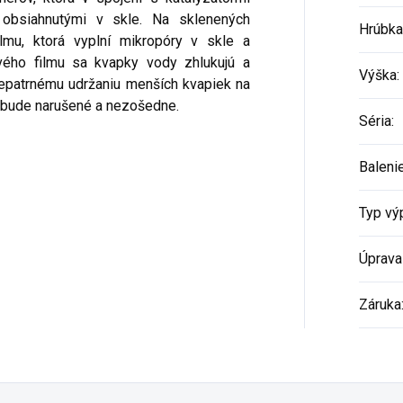
 obsiahnutými v skle. Na sklenených
Hrúbka
ilmu, ktorá vyplní mikropóry v skle a
ého filmu sa kvapky vody zhlukujú a
Výška
:
 nepatrnému udržaniu menších kvapiek na
nebude narušené a nezošedne.
Séria
:
Baleni
Typ vý
Úprava
Záruka