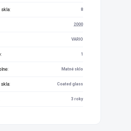
 skla
:
8
2000
VARIO
e
:
1
plne
:
Matné sklo
 skla
:
Coated glass
:
3 roky