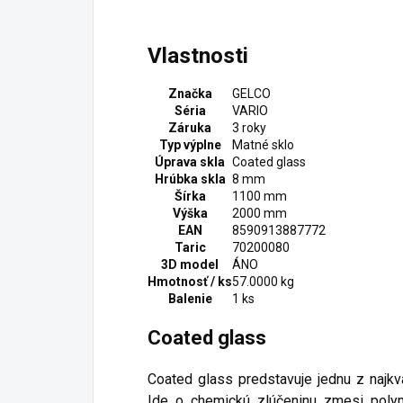
Vlastnosti
Značka
GELCO
Séria
VARIO
Záruka
3 roky
Typ výplne
Matné sklo
Úprava skla
Coated glass
Hrúbka skla
8 mm
Šírka
1100 mm
Výška
2000 mm
EAN
8590913887772
Taric
70200080
3D model
ÁNO
Hmotnosť / ks
57.0000 kg
Balenie
1 ks
Coated glass
Coated glass predstavuje jednu z najkva
Ide o chemickú zlúčeninu zmesi polym