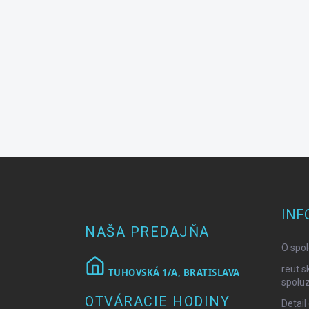
Z
á
p
ä
INF
t
NAŠA PREDAJŇA
i
O spol
e
reut.s
TUHOVSKÁ 1/A, BRATISLAVA
spoluz
OTVÁRACIE HODINY
Detail