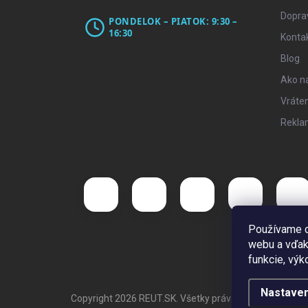
Doprav
PONDELOK – PIATOK: 9:30 –
16:30
Konta
Blog
Ako n
Vráten
Rekla
Používame c
webu a vďak
funkcie, výk
Nastaven
Copyright 2026
REUT.SK
. Všetky práva vyhradené.