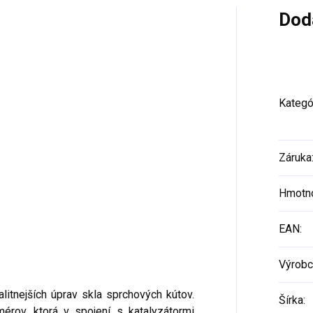
Dod
Kategó
Záruka
Hmotn
EAN
:
Výrobc
litnejších úprav skla sprchových kútov.
Šírka
:
érov, ktorá v spojení s katalyzátormi