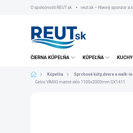
Prejsť
O spoločnosti REUT.sk
reut.sk – Hlavný sponzor a 
na
obsah
ČIERNA KÚPEĽŇA
KÚPEĽŇA
KUCHY
Domov
Kúpeľňa
Sprchové kúty,dvere a walk-in
Gelco VARIO matné sklo 1100x2000mm GX1411
ZNAČKA:
GELCO