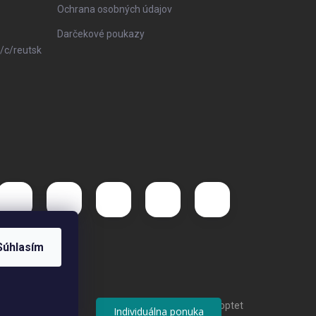
Ochrana osobných údajov
Darčekové poukazy
/c/reutsk
Súhlasím
Vytvoril Shoptet
Individuálna ponuka