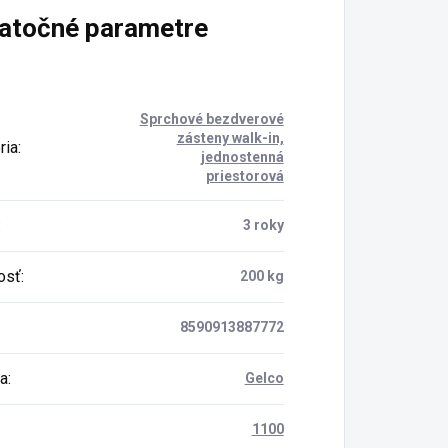
atočné parametre
Sprchové bezdverové
zásteny walk-in,
ria
:
jednostenná
priestorová
:
3 roky
osť
:
200 kg
8590913887772
a
:
Gelco
1100