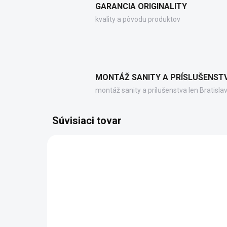
GARANCIA ORIGINALITY
kvality a pôvodu produktov
MONTÁŽ SANITY A PRÍSLUŠENST
montáž sanity a prílušenstva len Bratisla
Súvisiaci tovar
GX1014