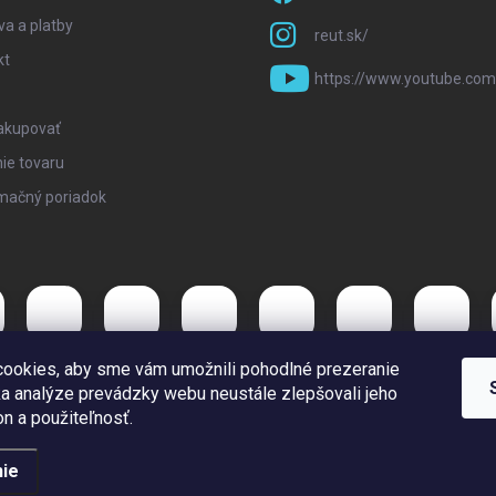
a a platby
reut.sk/
kt
https://www.youtube.com
akupovať
ie tovaru
mačný poriadok
ookies, aby sme vám umožnili pohodlné prezeranie
a analýze prevádzky webu neustále zlepšovali jeho
on a použiteľnosť.
ie