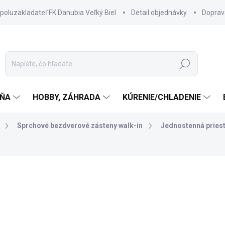
spoluzakladateľ FK Danubia Veľký Biel
Detail objednávky
Doprav
Hľadať
ŇA
HOBBY, ZÁHRADA
KÚRENIE/CHLADENIE
Sprchové bezdverové zásteny walk-in
Jednostenná pries
299 €
239,20 €
194,47 € bez DPH
Jednotková
SKLADOM DODANIE DO 6-7