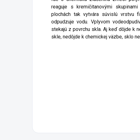
reaguje s kremičitanovými skupinami
plochách tak vytvára súvislú vrstvu f
odpudzuje vodu. Vplyvom vodeodpudiv
stekajú z povrchu skla. Aj keď dôjde k
skle, nedôjde k chemickej väzbe, sklo 