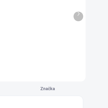
RAC.
SKLADOM DODANIE DO 6-7 PRAC.
DNÍ
DNÍ
Ďalší
0 KS)
(10 KS)
produkt
Gelco VARIO stenový
profil 2000mm, zlato mat
GX1017
87,20 €
Do košíka
Značka