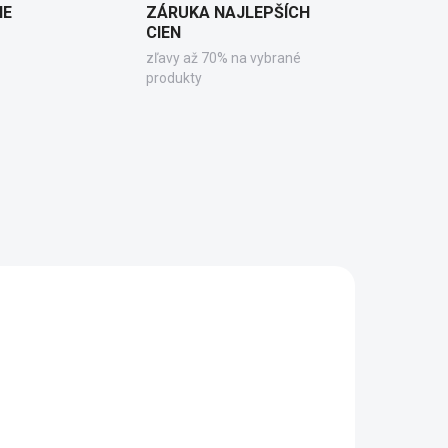
IE
ZÁRUKA NAJLEPŠÍCH
CIEN
zľavy až 70% na vybrané
produkty
217
GX1017