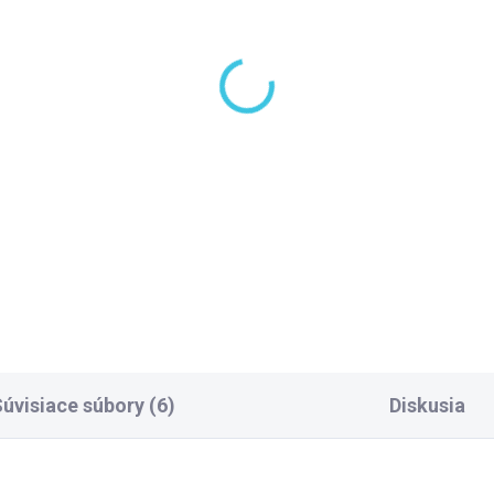
SKLADOM, DODANIE DO 2-3
SKLADOM DODANIE DO 6-7 P
PRAC.DNÍ
(101 KS)
(1
lco VARIO stenový
Gelco VARIO vzpera k
ofil 2000mm, chróm
zástenám 1400mm,
1010
zlato mat GX2217
 €
71,20 €
Do košíka
Do košíka
úvisiace súbory (6)
Diskusia