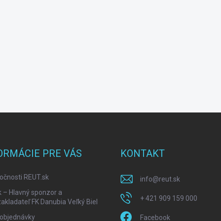
ORMÁCIE PRE VÁS
KONTAKT
očnosti REUT.sk
info
@
reut.sk
k – Hlavný sponzor a
+ 421 909 159 000
akladateľ FK Danubia Veľký Biel
 objednávky
Facebook