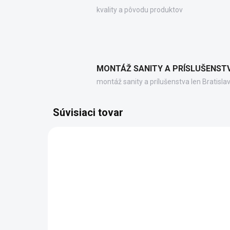
kvality a pôvodu produktov
MONTÁŽ SANITY A PRÍSLUŠENST
montáž sanity a prílušenstva len Bratisla
Súvisiaci tovar
SL115