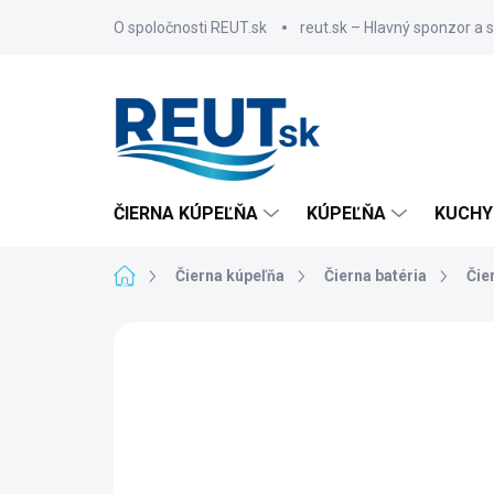
Prejsť
O spoločnosti REUT.sk
reut.sk – Hlavný sponzor a 
na
obsah
ČIERNA KÚPEĽŇA
KÚPEĽŇA
KUCHY
Domov
Čierna kúpeľňa
Čierna batéria
Čie
ZNAČKA:
SAPHO