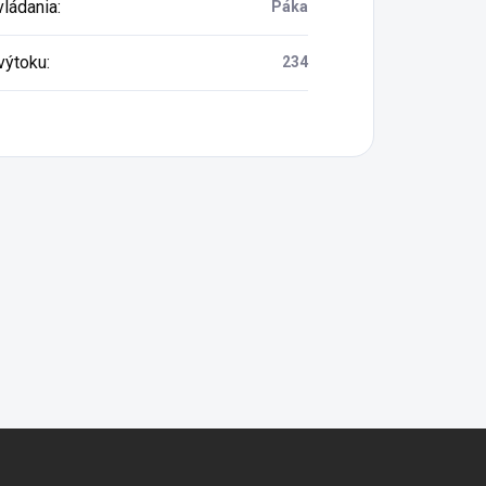
vládania
:
Páka
výtoku
:
234