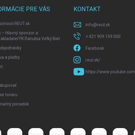
ORMÁCIE PRE VÁS
KONTAKT
očnosti REUT.sk
info
@
reut.sk
k – Hlavný sponzor a
+ 421 909 159 000
akladateľ FK Danubia Veľký Biel
 objednávky
Facebook
a a platby
reut.sk/
kt
https://www.youtube.com
akupovať
ie tovaru
mačný poriadok