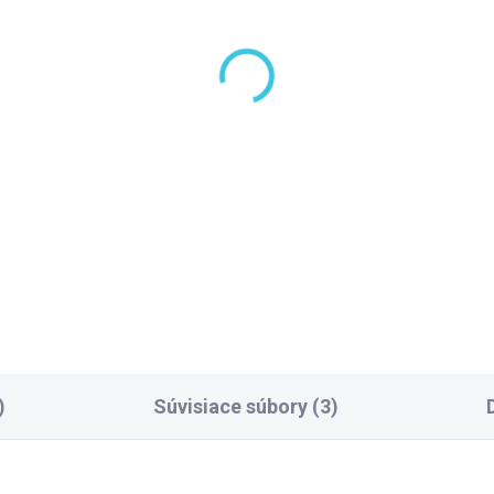
LADOM DODANIE DO 6-7 PRAC.
SKLADOM DODANIE DO 6-7 P
DNÍ
(96 KS)
(10
pho Umyvadlová
Sapho Umývadlový si
ust 5/4“, click-clack,
5/4", odpad 32mm,
ľká zátka, 10-55mm,
hranatý, čierna mat
erna mat CV1002B
SI415
,40 €
64,50 €
Do košíka
Do košíka
)
Súvisiace súbory (3)