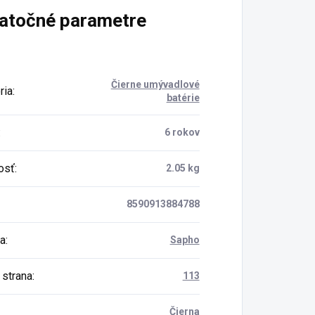
atočné parametre
Čierne umývadlové
ria
:
batérie
:
6 rokov
osť
:
2.05 kg
8590913884788
a
:
Sapho
 strana
:
113
Čierna