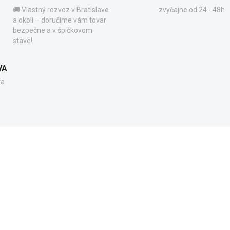
🚚 Vlastný rozvoz v Bratislave
zvyčajne od 24 - 48h
a okolí – doručíme vám tovar
bezpečne a v špičkovom
stave!
VA
va
CV1002B
S