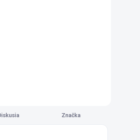
RAC.
SKLADOM DODANIE DO 6-7 PRAC.
DNÍ
DNÍ
0 KS)
(94 KS)
fón
Aqualine Flexibilná
nerezová hadica
M10x3/8", 40cm, čierna
mat 33354B
3,10 €
Do košíka
Diskusia
Značka