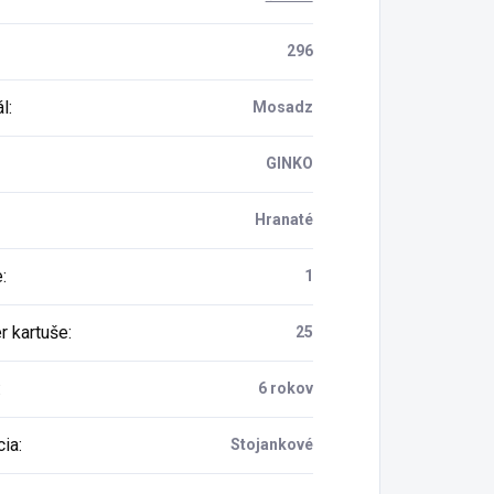
296
ál
:
Mosadz
GINKO
Hranaté
e
:
1
r kartuše
:
25
:
6 rokov
cia
:
Stojankové