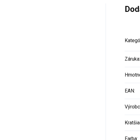
Dod
Kategó
Záruka
Hmotn
EAN
:
Výrobc
Kratšia
Farba
: