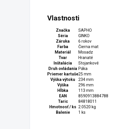
Vlastnosti
Značka
SAPHO
Séria
GINKO
Záruka
6 rokov
Farba
Čierna mat
Materiál
Mosadz
Tvar
Hranaté
Inštalácia
Stojankové
Druh ovládania
Páka
Priemer kartuše
25 mm
Výška výtoku
234 mm
Výška
296 mm
Hĺbka
113 mm
EAN
8590913884788
Taric
84818011
Hmotnosť / ks
2.0520 kg
Balenie
1 ks