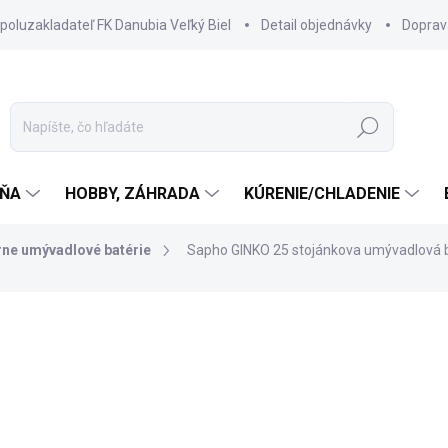
spoluzakladateľ FK Danubia Veľký Biel
Detail objednávky
Doprav
Hľadať
ŇA
HOBBY, ZÁHRADA
KÚRENIE/CHLADENIE
rne umývadlové batérie
Sapho GINKO 25 stojánkova umývadlová b
249 €
214,10 €
ZADARMO
174,07 € bez DPH
Jednotková
SKLADOM DODANIE DO 6-7
cena: