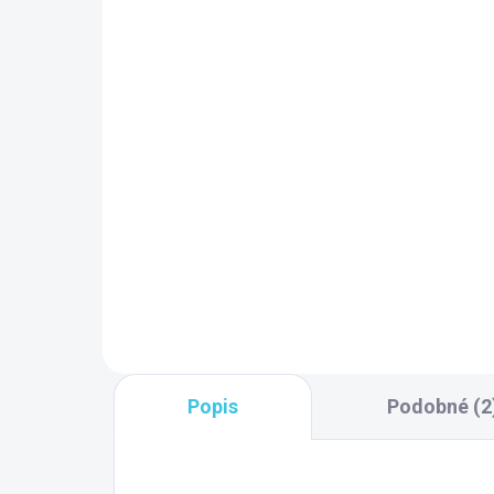
SKLADOM DODANIE DO 6-7 PRAC.
SK
DNÍ
(10 KS)
Sapho Rohový ventil s
Sa
rozetou, hranatý, 1/2"x
výp
3/8", čierna matná SL115
ve
či
27,10 €
22
Do košíka
Popis
Podobné (2