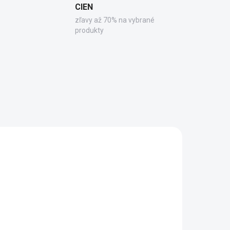
CIEN
zľavy až 70% na vybrané
produkty
I415
33354B