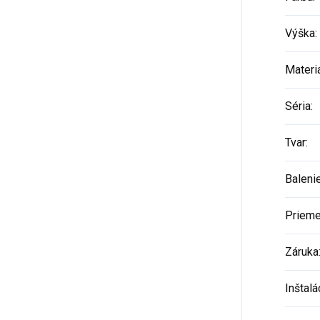
Výška
:
Materi
Séria
:
Tvar
:
Baleni
Prieme
Záruka
Inštalá