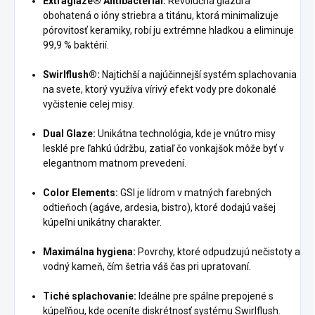
Extraglaze® Antibacterial:
Revolučná glazúra
obohatená o ióny striebra a titánu, ktorá minimalizuje
pórovitosť keramiky, robí ju extrémne hladkou a eliminuje
99,9 % baktérií.
Swirlflush®:
Najtichší a najúčinnejší systém splachovania
na svete, ktorý využíva vírivý efekt vody pre dokonalé
vyčistenie celej misy.
Dual Glaze:
Unikátna technológia, kde je vnútro misy
lesklé pre ľahkú údržbu, zatiaľ čo vonkajšok môže byť v
elegantnom matnom prevedení.
Color Elements:
GSI je lídrom v matných farebných
odtieňoch (agáve, ardesia, bistro), ktoré dodajú vašej
kúpeľni unikátny charakter.
Maximálna hygiena:
Povrchy, ktoré odpudzujú nečistoty a
vodný kameň, čím šetria váš čas pri upratovaní.
Tiché splachovanie:
Ideálne pre spálne prepojené s
kúpeľňou, kde oceníte diskrétnosť systému Swirlflush.