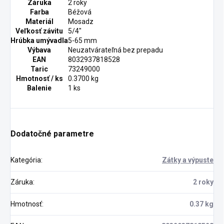
Záruka
2 roky
Farba
Béžová
Materiál
Mosadz
Veľkosť závitu
5/4"
Hrúbka umývadla
5-65 mm
Výbava
Neuzatvárateľná bez prepadu
EAN
8032937818528
Taric
73249000
Hmotnosť / ks
0.3700 kg
Balenie
1 ks
Dodatočné parametre
Kategória
:
Zátky a výpuste
Záruka
:
2 roky
Hmotnosť
:
0.37 kg