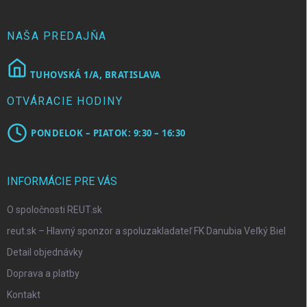
t
i
e
NAŠA PREDAJŇA
TUHOVSKÁ 1/A, BRATISLAVA
OTVÁRACIE HODINY
PONDELOK – PIATOK: 9:30 – 16:30
INFORMÁCIE PRE VÁS
O spoločnosti REUT.sk
reut.sk – Hlavný sponzor a spoluzakladateľ FK Danubia Veľký Biel
Detail objednávky
Doprava a platby
Kontakt