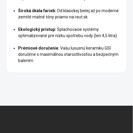
Široká škála farieb:
Od klasickej bielej až po moderné
zemité matné tóny priamo na reut.sk.
Ekologický prístup:
Splachovacie systémy
optimalizované pre nízku spotrebu vody (len 4,5 litra).
Prémiové doručenie:
Vašu luxusnú keramiku GSI
doručíme s maximálnou starostlivosťou a bezpečným
balením.
Z
á
p
ä