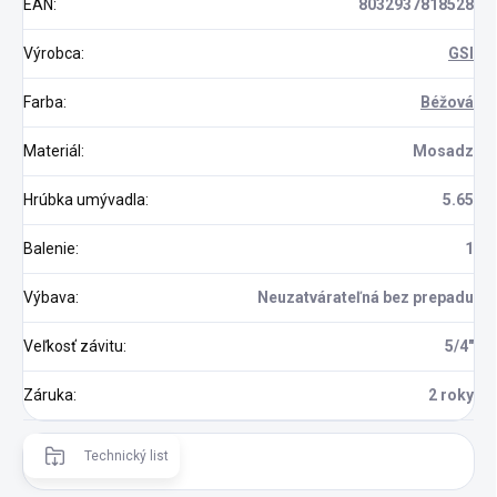
EAN
:
8032937818528
Výrobca
:
GSI
Farba
:
Béžová
Materiál
:
Mosadz
Hrúbka umývadla
:
5.65
Balenie
:
1
Výbava
:
Neuzatvárateľná bez prepadu
Veľkosť závitu
:
5/4"
Záruka
:
2 roky
Technický list