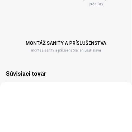
produkty
MONTÁŽ SANITY A PRÍSLUŠENSTVA
montáž sanity a prílušenstva len Bratislava
Súvisiaci tovar