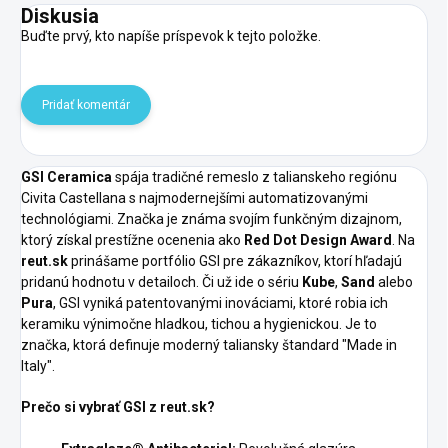
Diskusia
Buďte prvý, kto napíše príspevok k tejto položke.
Pridať komentár
GSI Ceramica
spája tradičné remeslo z talianskeho regiónu
Civita Castellana s najmodernejšími automatizovanými
technológiami. Značka je známa svojím funkčným dizajnom,
ktorý získal prestížne ocenenia ako
Red Dot Design Award
. Na
reut.sk
prinášame portfólio GSI pre zákazníkov, ktorí hľadajú
pridanú hodnotu v detailoch. Či už ide o sériu
Kube
,
Sand
alebo
Pura
, GSI vyniká patentovanými inováciami, ktoré robia ich
keramiku výnimočne hladkou, tichou a hygienickou. Je to
značka, ktorá definuje moderný taliansky štandard "Made in
Italy".
Prečo si vybrať GSI z reut.sk?