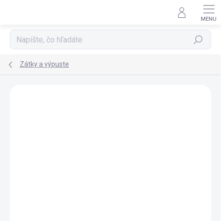
Prejsť
na
obsah
Hľadať
Zátky a výpuste
ZNAČKA:
GSI