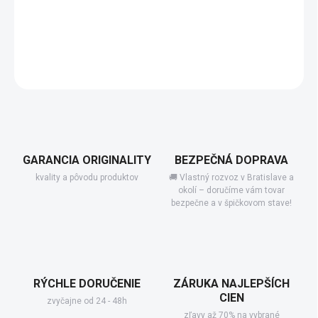
−
+
Pridať do košíka
DETAILNÉ INFORMÁCIE
GARANCIA ORIGINALITY
BEZPEČNÁ DOPRAVA
kvality a pôvodu produktov
🚚 Vlastný rozvoz v Bratislave a
okolí – doručíme vám tovar
bezpečne a v špičkovom stave!
RÝCHLE DORUČENIE
ZÁRUKA NAJLEPŠÍCH
CIEN
zvyčajne od 24 - 48h
zľavy až 70% na vybrané