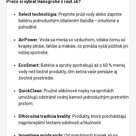
Prečo si vybrať Hansgrohe z reut.sk?
Select technológia:
Prepnite prúd vody alebo zapnite
batériu jednoduchým stlačením tlačidla – intuitívne a
pohodlné.
AirPower:
Voda sa mieša so vzduchom, vďaka čomu sú
kvapky plnšie, ľahšie a mäkšie, čo prináša vyšší pôžitok pri
nižšej spotrebe.
EcoSmart:
Batérie a sprchy spotrebujú až o 60 % menej
vody než bežné produkty, čím šetria vaše peniaze aj
životné prostredie.
QuickClean:
Pružné silikónové nopky na sprchách
umožňujú odstrániť vodný kameň jednoduchým pretretím
prstom.
Dlhoročná tradícia kvality:
Produkty, ktoré prechádzajú
najprísnejšími testami odolnosti a hlučnosti.
Inovatívne prúdy vody:
Od masážnych trysiek až po