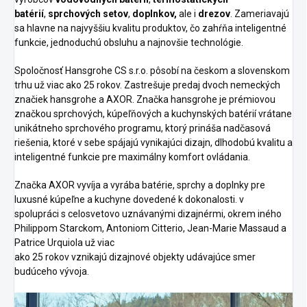
batérií
,
sprchových setov
,
doplnkov,
ale i
drezov
. Zameriavajú
sa hlavne na najvyššiu kvalitu produktov, čo zahŕňa inteligentné
funkcie, jednoduchú obsluhu a najnovšie technológie.
Spoločnosť Hansgrohe CS s.r.o. pôsobí na českom a slovenskom
trhu už viac ako 25 rokov. Zastrešuje predaj dvoch nemeckých
značiek hansgrohe a AXOR. Značka hansgrohe je prémiovou
značkou sprchových, kúpeľňových a kuchynských batérií vrátane
unikátneho sprchového programu, ktorý prináša nadčasová
riešenia, ktoré v sebe spájajú vynikajúci dizajn, dlhodobú kvalitu a
inteligentné funkcie pre maximálny komfort ovládania.
Značka AXOR vyvíja a vyrába batérie, sprchy a doplnky pre
luxusné kúpeľne a kuchyne dovedené k dokonalosti. v
spolupráci s celosvetovo uznávanými dizajnérmi, okrem iného
Philippom Starckom, Antoniom Citterio, Jean-Marie Massaud a
Patrice Urquiola už viac
ako 25 rokov vznikajú dizajnové objekty udávajúce smer
budúceho vývoja.