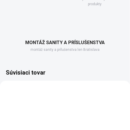
produkty
MONTÁŽ SANITY A PRÍSLUŠENSTVA
montáž sanity a prílušenstva len Bratislava
Súvisiaci tovar
ZADARMO