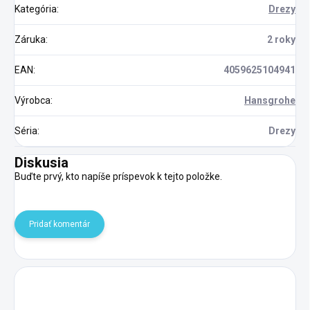
Kategória
:
Drezy
Záruka
:
2 roky
EAN
:
4059625104941
Výrobca
:
Hansgrohe
Séria
:
Drezy
Diskusia
Buďte prvý, kto napíše príspevok k tejto položke.
Pridať komentár