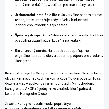
jemný mikro-dážď PowderRain pre maximálny relax.
Jednoduchá inštalácia iBox:
Univerzálne podomietkové
teleso, ktoré umožňuje kedykoľvek v budúcnosti
jednoducho vymeniť dizajn batérie.
Špičkový dizajn:
Držiteľ stoviek ocenení za estetiku, ktoré
pozdvihnú vizuál každej kúpeľne na reut.sk.
Garantovaný servis:
Na reut.sk zabezpečujeme
originálne náhradné diely a odbornú podporu pre produkty
Hansgrohe.
Koncern Hansgrohe Group so sídlom v nemeckom Schiltachu je
globálnym hráčom v kuchynskom a kúpeľňovom odvetví. Tu sa
dozviete viac o spoločnosti a jej hodnotách. Mimochodom:
hansgrohe a AXOR sú jednými zo značiek, ktoré patria do
koncernu Hansgrohe Group.
Značka
Hansgrohe
patrí medzi popredných
výrobcov
vodovodných batérií
,
termostatických