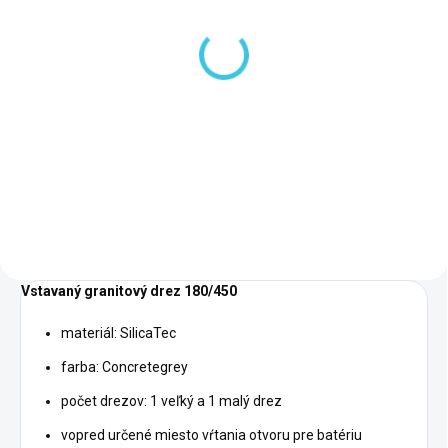
6 TÝŽDŇOV
SKLADOM, DODANIE DO 2-3 PRAC.DNÍ
(1 KS)
Hansgrohe
Hansgrohe Odtoková a
Automatická odtoková
prepadová súprava ku
a prepadová súprava ku
granitovému dvojdrezu,
granitovému dvojdrezu,
70,04 €
chróm 43928000-HG
43,10 €
chróm 43938000-HG
Do košíka
Do košíka
Vstavaný granitový drez 180/450
materiál: SilicaTec
farba: Concretegrey
počet drezov: 1 veľký a 1 malý drez
vopred určené miesto vŕtania otvoru pre batériu