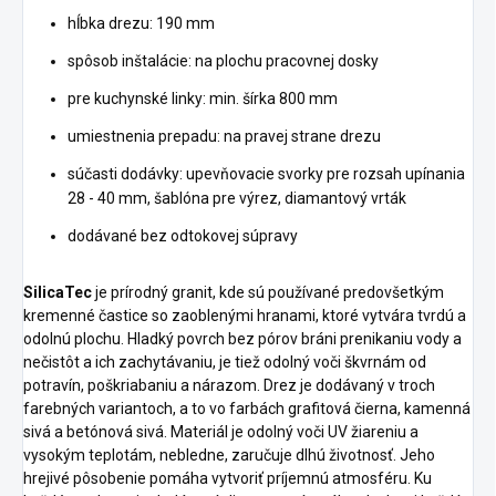
hĺbka drezu: 190 mm
spôsob inštalácie: na plochu pracovnej dosky
pre kuchynské linky: min. šírka 800 mm
umiestnenia prepadu: na pravej strane drezu
súčasti dodávky: upevňovacie svorky pre rozsah upínania
28 - 40 mm, šablóna pre výrez, diamantový vrták
dodávané bez odtokovej súpravy
SilicaTec
je prírodný granit, kde sú používané predovšetkým
kremenné častice so zaoblenými hranami, ktoré vytvára tvrdú a
odolnú plochu. Hladký povrch bez pórov bráni prenikaniu vody a
nečistôt a ich zachytávaniu, je tiež odolný voči škvrnám od
potravín, poškriabaniu a nárazom. Drez je dodávaný v troch
farebných variantoch, a to vo farbách grafitová čierna, kamenná
sivá a betónová sivá. Materiál je odolný voči UV žiareniu a
vysokým teplotám, nebledne, zaručuje dlhú životnosť. Jeho
hrejivé pôsobenie pomáha vytvoriť príjemnú atmosféru. Ku