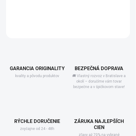
−
+
Pridať do košíka
DETAILNÉ INFORMÁCIE
GARANCIA ORIGINALITY
BEZPEČNÁ DOPRAVA
kvality a pôvodu produktov
🚚 Vlastný rozvoz v Bratislave a
okolí – doručíme vám tovar
bezpečne a v špičkovom stave!
RÝCHLE DORUČENIE
ZÁRUKA NAJLEPŠÍCH
CIEN
zvyčajne od 24 - 48h
zľavy až 70% na vybrané