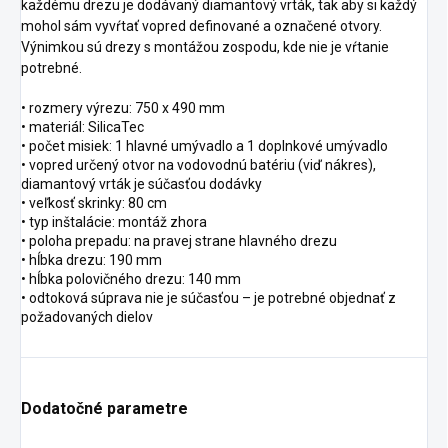
každému drezu je dodávaný diamantový vrták, tak aby si každý
mohol sám vyvŕtať vopred definované a označené otvory.
Výnimkou sú drezy s montážou zospodu, kde nie je vŕtanie
potrebné.
• rozmery výrezu: 750 x 490 mm
• materiál: SilicaTec
• počet misiek: 1 hlavné umývadlo a 1 doplnkové umývadlo
• vopred určený otvor na vodovodnú batériu (viď nákres),
diamantový vrták je súčasťou dodávky
• veľkosť skrinky: 80 cm
• typ inštalácie: montáž zhora
• poloha prepadu: na pravej strane hlavného drezu
• hĺbka drezu: 190 mm
• hĺbka polovičného drezu: 140 mm
• odtoková súprava nie je súčasťou – je potrebné objednať z
požadovaných dielov
Dodatočné parametre