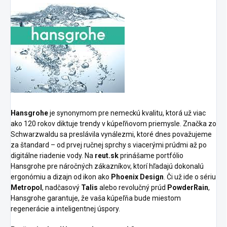
Hansgrohe
je synonymom pre nemeckú kvalitu, ktorá už viac
ako 120 rokov diktuje trendy v kúpeľňovom priemysle. Značka zo
Schwarzwaldu sa preslávila vynálezmi, ktoré dnes považujeme
za štandard – od prvej ručnej sprchy s viacerými prúdmi až po
digitálne riadenie vody. Na
reut.sk
prinášame portfólio
Hansgrohe pre náročných zákazníkov, ktorí hľadajú dokonalú
ergonómiu a dizajn od ikon ako
Phoenix Design
. Či už ide o sériu
Metropol
, nadčasový
Talis
alebo revolučný prúd
PowderRain
,
Hansgrohe garantuje, že vaša kúpeľňa bude miestom
regenerácie a inteligentnej úspory.