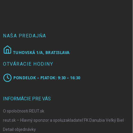
á
p
ä
t
i
e
NAŠA PREDAJŇA
TUHOVSKÁ 1/A, BRATISLAVA
OTVÁRACIE HODINY
PONDELOK – PIATOK: 9:30 – 16:30
INFORMÁCIE PRE VÁS
O spoločnosti REUT.sk
reut.sk – Hlavný sponzor a spoluzakladateľ FK Danubia Veľký Biel
Detail objednávky