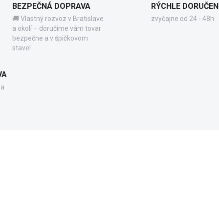
BEZPEČNÁ DOPRAVA
RÝCHLE DORUČEN
🚚 Vlastný rozvoz v Bratislave
zvyčajne od 24 - 48h
a okolí – doručíme vám tovar
bezpečne a v špičkovom
stave!
VA
va
CPBOX001