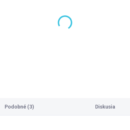
3 TÝŽDNE
ffoni Compact Box
kladné teleso na
térie pod omietku
BOX001
5,70 €
Do košíka
Podobné (3)
Diskusia