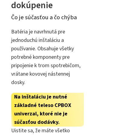
dokúpenie
Čo je súčasťou a čo chýba
Batéria je navrhnutá pre
jednoduchú inštaláciu a
používanie. Obsahuje všetky
potrebné komponenty pre
pripojenie k trom spotrebičom,
vrátane kovovej nástennej
dosky.
Na inštaláciu je nutné
základné teleso CPBOX
univerzal, ktoré nie je
súčasťou dodávky.
Uistite sa, že máte všetko