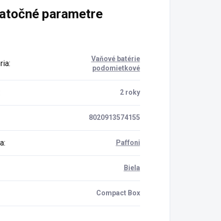
atočné parametre
Vaňové batérie
ria
:
podomietkové
:
2 roky
8020913574155
a
:
Paffoni
Biela
Compact Box