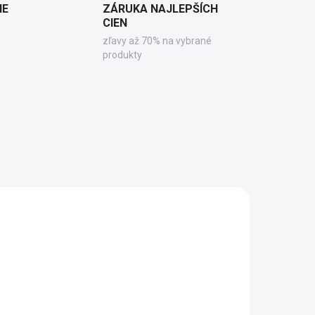
IE
ZÁRUKA NAJLEPŠÍCH
CIEN
zľavy až 70% na vybrané
produkty