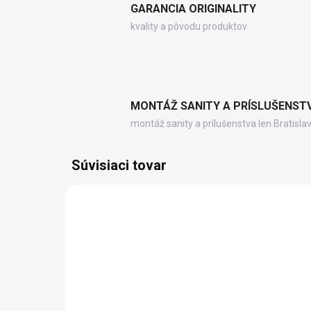
GARANCIA ORIGINALITY
kvality a pôvodu produktov
MONTÁŽ SANITY A PRÍSLUŠENST
montáž sanity a prílušenstva len Bratisla
Súvisiaci tovar
80322EA0