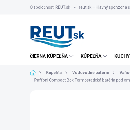
Prejsť
O spoločnosti REUT.sk
reut.sk – Hlavný sponzor a 
na
obsah
ČIERNA KÚPEĽŇA
KÚPEĽŇA
KUCHY
Domov
Kúpeľňa
Vodovodné batérie
Vaňov
Paffoni Compact Box Termostatická batéria pod omi
ZNAČKA:
PAFFONI