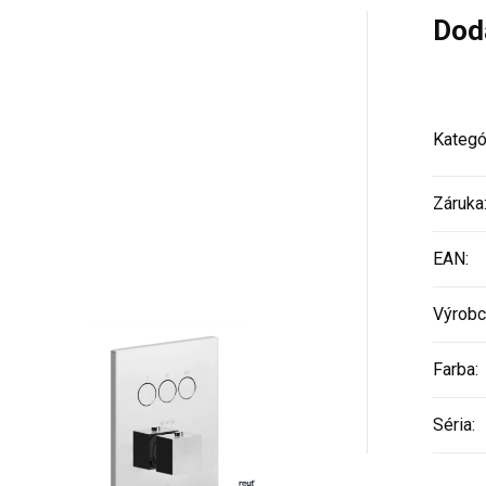
Dod
Kategó
Záruka
EAN
:
Výrobc
Farba
:
Séria
: