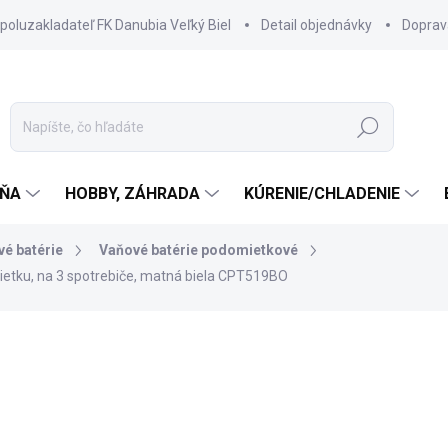
spoluzakladateľ FK Danubia Veľký Biel
Detail objednávky
Doprav
Hľadať
ŇA
HOBBY, ZÁHRADA
KÚRENIE/CHLADENIE
é batérie
Vaňové batérie podomietkové
etku, na 3 spotrebiče, matná biela CPT519BO
1 027,70 €
719
584,88 € bez DPH
Jednotková
3 TÝŽDNE