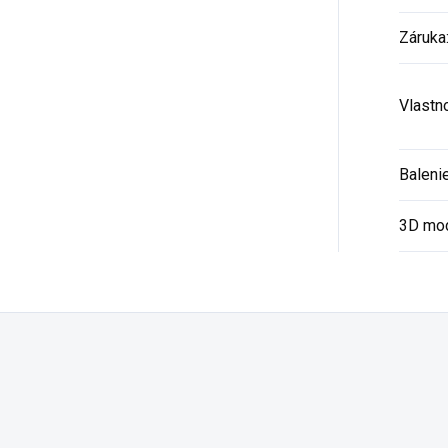
Záruka
Vlastn
Baleni
3D mo