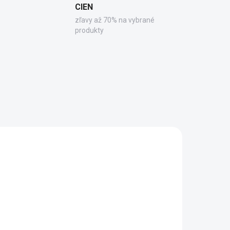
CIEN
zľavy až 70% na vybrané
produkty
089
71856.10