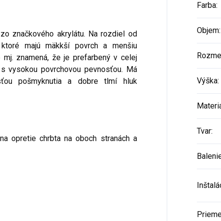
Farba
:
Objem
:
 zo značkového akrylátu. Na rozdiel od
, ktoré majú mäkkší povrch a menšiu
Rozme
o mj. znamená, že je prefarbený v celej
 a s vysokou povrchovou pevnosťou. Má
Výška
:
ťou pošmyknutia a dobre tlmí hluk
Materi
Tvar
:
na opretie chrbta na oboch stranách a
Baleni
Inštalá
Prieme