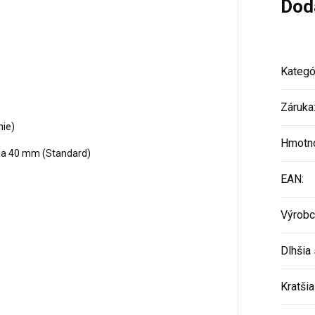
Dod
Kategó
Záruka
ie)
Hmotn
aja 40 mm (Standard)
EAN
:
Výrobc
Dlhšia 
Kratšia