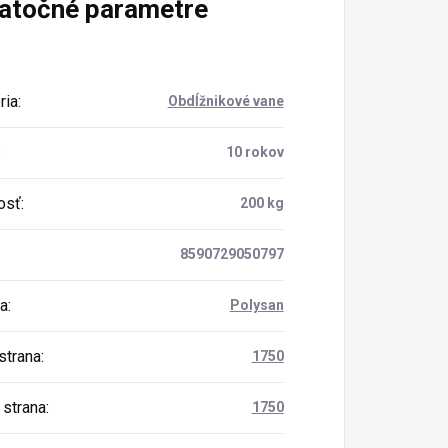
atočné parametre
ria
:
Obdĺžnikové vane
:
10 rokov
osť
:
200 kg
8590729050797
a
:
Polysan
strana
:
1750
 strana
:
1750