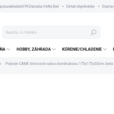
spoluzakladateľ FK Danubia Veľký Biel
Detail objednávky
Doprav
Hľadať
ŇA
HOBBY, ZÁHRADA
KÚRENIE/CHLADENIE
Polysan CAME štvorcová vaňa s konštrukciou 175x175x50cm, biela
2 348 €
2 019,
1 641,71 € bez DPH
Jednotková
3 TÝŽDNE
cena: