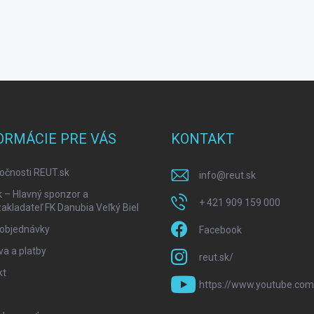
ORMÁCIE PRE VÁS
KONTAKT
očnosti REUT.sk
info
@
reut.sk
k – Hlavný sponzor a
+ 421 909 159 000
akladateľ FK Danubia Veľký Biel
 objednávky
Facebook
a a platby
reut.sk/
kt
https://www.youtube.com