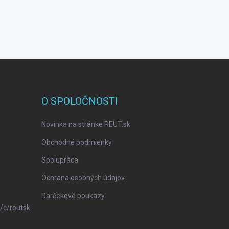
O SPOLOČNOSTI
Novinka na stránke REUT.sk
Obchodné podmienky
Spolupráca
Ochrana osobných údajov
Darčekové poukazy
/c/reutsk