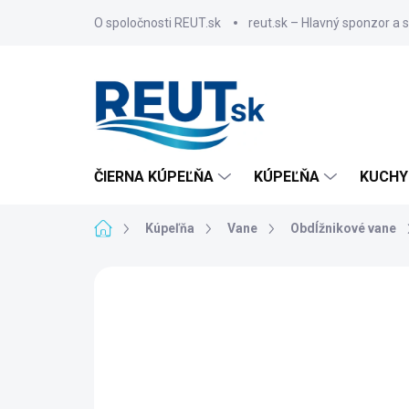
Prejsť
O spoločnosti REUT.sk
reut.sk – Hlavný sponzor a 
na
obsah
ČIERNA KÚPEĽŇA
KÚPEĽŇA
KUCHY
Domov
Kúpeľňa
Vane
Obdĺžnikové vane
ZNAČKA:
POLYSAN