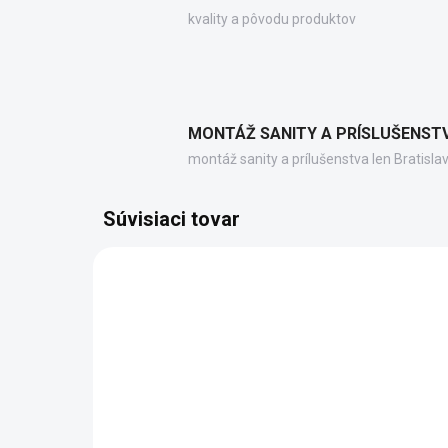
kvality a pôvodu produktov
MONTÁŽ SANITY A PRÍSLUŠENST
montáž sanity a prílušenstva len Bratisla
Súvisiaci tovar
PC10031
ZADARMO