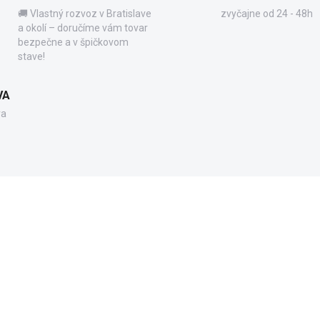
🚚 Vlastný rozvoz v Bratislave
zvyčajne od 24 - 48h
a okolí – doručíme vám tovar
bezpečne a v špičkovom
stave!
VA
va
71856.21
PC1