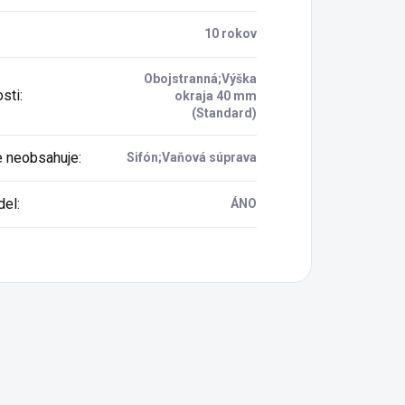
:
10 rokov
Obojstranná;Výška
osti
:
okraja 40 mm
(Standard)
e neobsahuje
:
Sifón;Vaňová súprava
del
:
ÁNO