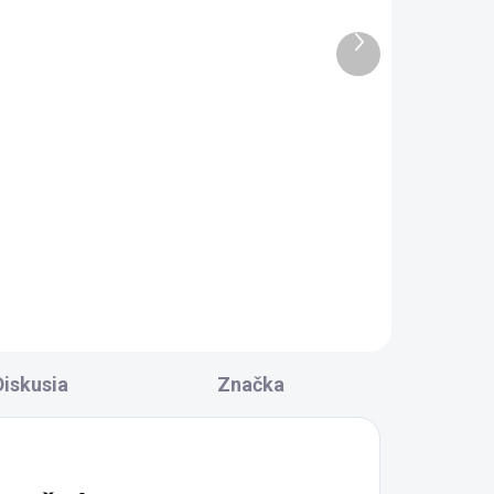
DŇOV
SKLADOM DODANIE DO 6-7 PRAC.
DNÍ
Ďalší
(1 KS)
produkt
Polysan Vanová súprava,
k
bowdenovým
mechanizmom, dĺžka
1200mm, zátka 72mm,
75,70 €
biela 71856.10
Do košíka
Diskusia
Značka