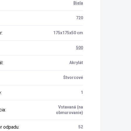
Biela
720
r
:
175x175x50 cm
500
ál
:
Akrylát
Štvorcové
e
:
1
Vstavaná (na
cia
:
obmurovanie)
r odpadu
:
52