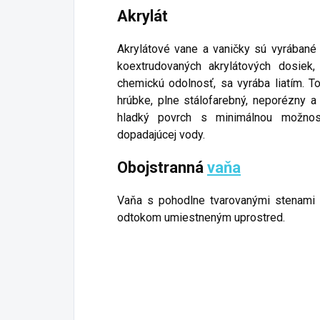
Akrylát
Akrylátové vane a vaničky sú vyrábané
koextrudovaných akrylátových dosiek
chemickú odolnosť, sa vyrába liatím. T
hrúbke, plne stálofarebný, neporézny
hladký povrch s minimálnou možnos
dopadajúcej vody.
Obojstranná
vaňa
Vaňa s pohodlne tvarovanými stenami 
odtokom umiestneným uprostred.