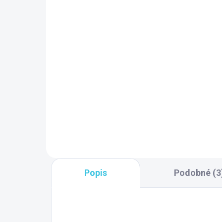
9 TÝŽDŇOV
SK
Polysan CUT napúšťacia
štrbina 170x24mm,
Po
chróm PC10031
bo
me
205,50 €
12
81
či
Do košíka
Popis
Podobné (3