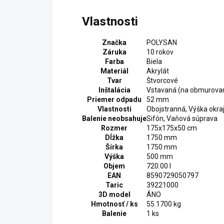
Vlastnosti
Značka
POLYSAN
Záruka
10 rokov
Farba
Biela
Materiál
Akrylát
Tvar
Štvorcové
Inštalácia
Vstavaná (na obmurovan
Priemer odpadu
52 mm
Vlastnosti
Obojstranná, Výška okr
Balenie neobsahuje
Sifón, Vaňová súprava
Rozmer
175x175x50 cm
Dĺžka
1750 mm
Šírka
1750 mm
Výška
500 mm
Objem
720.00 l
EAN
8590729050797
Taric
39221000
3D model
ÁNO
Hmotnosť / ks
55.1700 kg
Balenie
1 ks