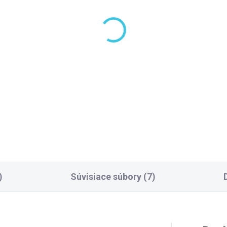
LADOM DODANIE DO 6-7 PRAC.
9 TÝŽ
DNÍ
Polysan CUT vaňová
(3 KS)
prepadová štrbina
lysan Vanová súprava,
170x24mm, click-clac
wdenovým
zátka, chróm PC1089
chanizmom, dĺžka
196,90 €
00mm, zátka 72mm,
,70 €
erna mat 71856.21
Do košíka
Do košíka
)
Súvisiace súbory (7)