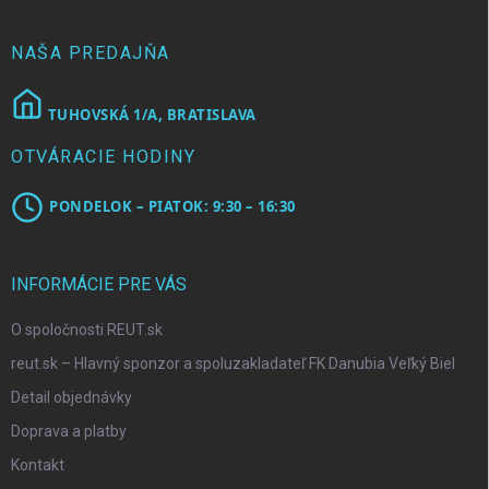
t
i
e
NAŠA PREDAJŇA
TUHOVSKÁ 1/A, BRATISLAVA
OTVÁRACIE HODINY
PONDELOK – PIATOK: 9:30 – 16:30
INFORMÁCIE PRE VÁS
O spoločnosti REUT.sk
reut.sk – Hlavný sponzor a spoluzakladateľ FK Danubia Veľký Biel
Detail objednávky
Doprava a platby
Kontakt