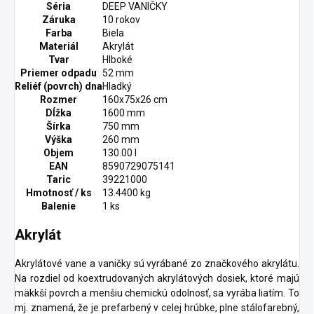
Séria
DEEP VANIČKY
Záruka
10 rokov
Farba
Biela
Materiál
Akrylát
Tvar
Hlboké
Priemer odpadu
52 mm
Reliéf (povrch) dna
Hladký
Rozmer
160x75x26 cm
Dĺžka
1600 mm
Šírka
750 mm
Výška
260 mm
Objem
130.00 l
EAN
8590729075141
Taric
39221000
Hmotnosť / ks
13.4400 kg
Balenie
1 ks
Akrylát
Akrylátové vane a vaničky sú vyrábané zo značkového akrylátu.
Na rozdiel od koextrudovaných akrylátových dosiek, ktoré majú
mäkkší povrch a menšiu chemickú odolnosť, sa vyrába liatím. To
mj. znamená, že je prefarbený v celej hrúbke, plne stálofarebný,