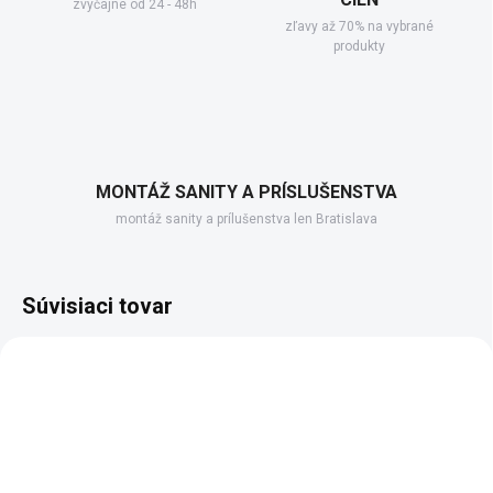
zvyčajne od 24 - 48h
zľavy až 70% na vybrané
produkty
MONTÁŽ SANITY A PRÍSLUŠENSTVA
montáž sanity a prílušenstva len Bratislava
Súvisiaci tovar