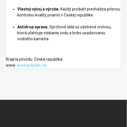
Vlastný vývoj a výroba:
Každý produkt prechádza prísnou
kontrolou kvality priamo v Českej republike.
Antidrop úprava:
Sprchové sklá sú ošetrené vrstvou,
ktorá uľahčuje stekanie vody a bráni usadzovaniu
vodného kameňa.
Krajina pôvodu: Česká republika
www:
www.polysan.cz
Z
á
p
ä