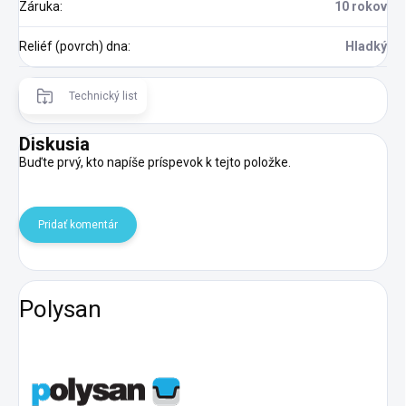
Záruka
:
10 rokov
Reliéf (povrch) dna
:
Hladký
Technický list
Diskusia
Buďte prvý, kto napíše príspevok k tejto položke.
Pridať komentár
Polysan