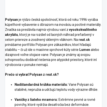
Polysan
je rýdzo česká spoločnosť, ktorá od roku 1996 vyrába
kúpeľňové vybavenie s dôrazom na inováciu a poctivé materiály.
Značka sa preslávila najmä výrobou vaní z
vysokokvalitného
akrylátu
, ktorý je na rozdiel od lacných náhrad prefarbený v
celom priereze a zosilnený skleným vláknom. Na
reut.sk
prinášame portfólio Polysan pre zákazníkov, ktorí hľadajú
stabilitu – či už ide o masívne sprchové kúty série
Lumen
alebo
dizajnové voľne stojace vane. Polysan je známy aj svojou
schopnosťou dodávať riešenia pre atypické priestory, ktoré iní
výrobcovia v ponuke nemajú.
Prečo si vybrať Polysan z reut.sk?
Nadštandardná hrúbka materiálu:
Vane Polysan sú
stabilné, nepružia a udržujú teplotu vody výrazne dlhšie.
Vaničky z liateho mramoru:
Extrémne pevné a rovné
povrchy, ktoré vydržia desaťročia bez deformácie.