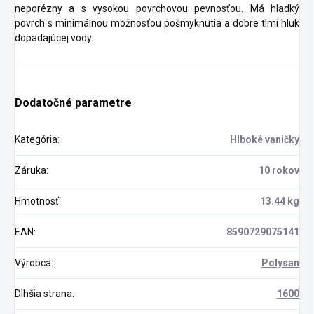
neporézny a s vysokou povrchovou pevnosťou. Má hladký
povrch s minimálnou možnosťou pošmyknutia a dobre tlmí hluk
dopadajúcej vody.
Dodatočné parametre
Kategória
:
Hlboké vaničky
Záruka
:
10 rokov
Hmotnosť
:
13.44 kg
EAN
:
8590729075141
Výrobca
:
Polysan
Dlhšia strana
:
1600