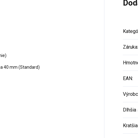
Dod
Kategó
Záruka
ie)
Hmotn
aja 40 mm (Standard)
EAN
:
Výrobc
Dlhšia 
Kratšia