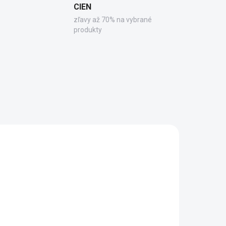
CIEN
zľavy až 70% na vybrané
produkty
0503
BS-R140