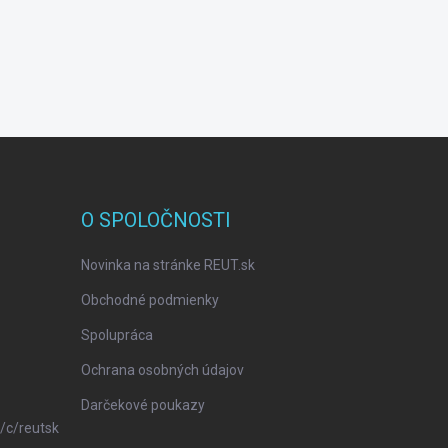
O SPOLOČNOSTI
Novinka na stránke REUT.sk
Obchodné podmienky
Spolupráca
Ochrana osobných údajov
Darčekové poukazy
/c/reutsk