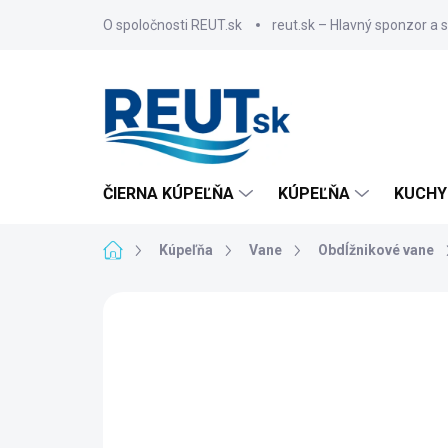
Prejsť
O spoločnosti REUT.sk
reut.sk – Hlavný sponzor a 
na
obsah
ČIERNA KÚPEĽŇA
KÚPEĽŇA
KUCHY
Domov
Kúpeľňa
Vane
Obdĺžnikové vane
ZNAČKA:
POLYSAN