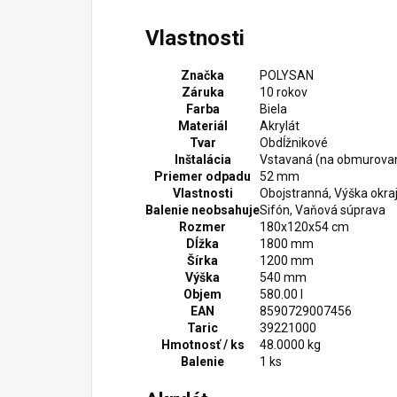
Vlastnosti
Značka
POLYSAN
Záruka
10 rokov
Farba
Biela
Materiál
Akrylát
Tvar
Obdĺžnikové
Inštalácia
Vstavaná (na obmurovan
Priemer odpadu
52 mm
Vlastnosti
Obojstranná, Výška okr
Balenie neobsahuje
Sifón, Vaňová súprava
Rozmer
180x120x54 cm
Dĺžka
1800 mm
Šírka
1200 mm
Výška
540 mm
Objem
580.00 l
EAN
8590729007456
Taric
39221000
Hmotnosť / ks
48.0000 kg
Balenie
1 ks