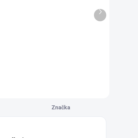
RAC.
SKLADOM DODANIE DO 6-7 PRAC.
DNÍ
DNÍ
Ďalší
0 KS)
(5 KS)
produkt
Polysan ROLLS vaňová
zástena 1400x1500mm,
číre sklo BS-R140
463,50 €
Do košíka
Značka