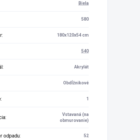
Biela
580
r
:
180x120x54 cm
540
ál
:
Akrylát
Obdĺžnikové
e
:
1
Vstavaná (na
cia
:
obmurovanie)
r odpadu
:
52