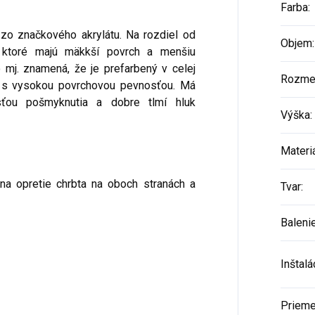
Farba
:
 zo značkového akrylátu. Na rozdiel od
Objem
:
, ktoré majú mäkkší povrch a menšiu
o mj. znamená, že je prefarbený v celej
Rozme
 a s vysokou povrchovou pevnosťou. Má
ťou pošmyknutia a dobre tlmí hluk
Výška
:
Materi
na opretie chrbta na oboch stranách a
Tvar
:
Baleni
Inštalá
Prieme