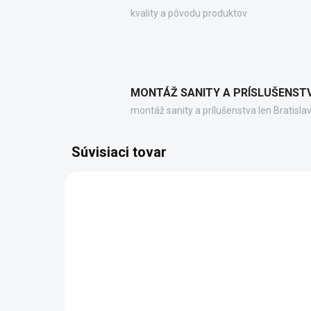
kvality a pôvodu produktov
MONTÁŽ SANITY A PRÍSLUŠENST
montáž sanity a prílušenstva len Bratisla
Súvisiaci tovar
PC10031
ZADARMO