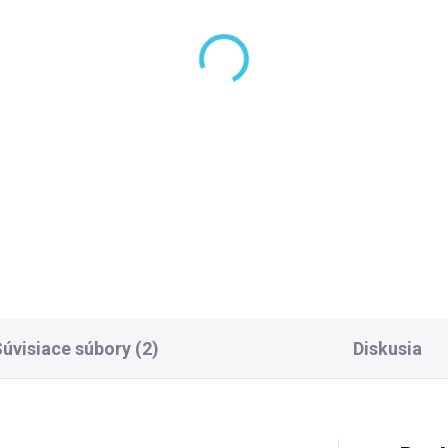
LADOM DODANIE DO 6-7 PRAC.
SKLADOM DODANIE DO 6-7 P
DNÍ
(100 KS)
(10
ysan Krycia lišta pre
Polysan MANAR
e a vaničky, 2x
podhlavník do vane,
50mm, 2x roh, 2x
antracit 250503
končenie, biela 91020
,10 €
41,30 €
Do košíka
Do košíka
úvisiace súbory (2)
Diskusia