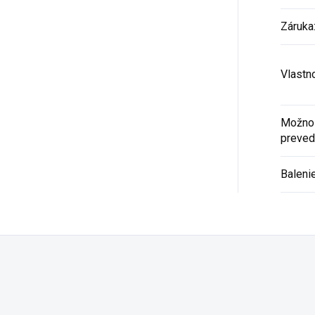
Záruka
Vlastn
Možnos
preved
Baleni