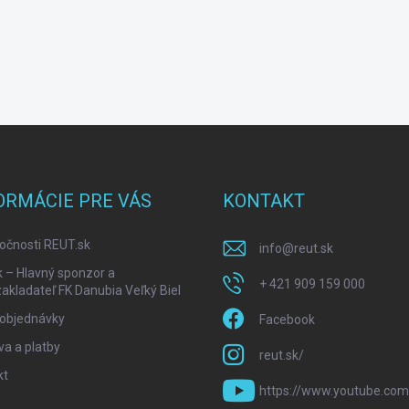
ORMÁCIE PRE VÁS
KONTAKT
očnosti REUT.sk
info
@
reut.sk
k – Hlavný sponzor a
+ 421 909 159 000
akladateľ FK Danubia Veľký Biel
 objednávky
Facebook
a a platby
reut.sk/
kt
https://www.youtube.com