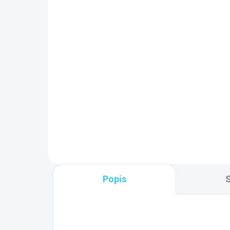
9 TÝŽDŇOV
SK
Polysan CUT napúšťacia
štrbina 170x24mm,
Pol
chróm PC10031
van
19
205,50 €
za
24
Do košíka
Popis
S