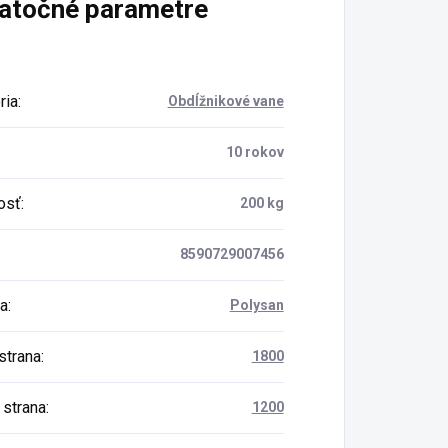
atočné parametre
ria
:
Obdĺžnikové vane
:
10 rokov
osť
:
200 kg
8590729007456
a
:
Polysan
strana
:
1800
 strana
:
1200