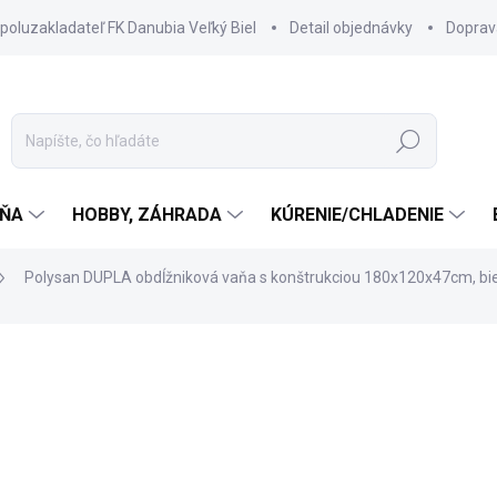
spoluzakladateľ FK Danubia Veľký Biel
Detail objednávky
Doprav
Hľadať
ŇA
HOBBY, ZÁHRADA
KÚRENIE/CHLADENIE
Polysan DUPLA obdĺžniková vaňa s konštrukciou 180x120x47cm, bi
1 435 €
1 234,
1 003,33 € bez DPH
Jednotková
3 TÝŽDNE
cena: