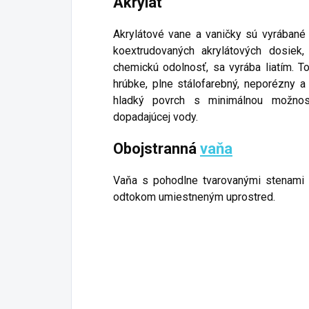
Akrylát
Akrylátové vane a vaničky sú vyrábané
koextrudovaných akrylátových dosiek
chemickú odolnosť, sa vyrába liatím. T
hrúbke, plne stálofarebný, neporézny
hladký povrch s minimálnou možnos
dopadajúcej vody.
Obojstranná
vaňa
Vaňa s pohodlne tvarovanými stenami 
odtokom umiestneným uprostred.