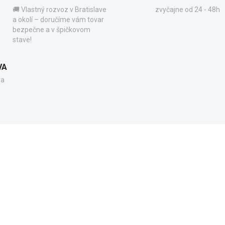
🚚 Vlastný rozvoz v Bratislave
zvyčajne od 24 - 48h
a okolí – doručíme vám tovar
bezpečne a v špičkovom
stave!
VA
va
91020
25