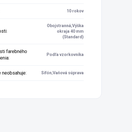
:
10 rokov
Obojstranná;Výška
osti
:
okraja 40 mm
(Standard)
ti farebného
Podľa vzorkovníka
enia
:
e neobsahuje
:
Sifón;Vaňová súprava