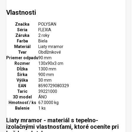
Vlastnosti
Značka
POLYSAN
Séria
FLEXIA
Záruka
2 roky
Farba
Biela
Materiál
Liaty mramor
Tvar
Obdĺžnikové
Priemer odpadu
90 mm
Rozmer
130x90x3 cm
Dĺžka
1300 mm
Šírka
900 mm
Výška
30 mm
EAN
8590729080329
Taric
39221000
3D model
ÁNO
Hmotnosť / ks
67.0000 kg
Balenie
1 ks
Liaty mramor - materiál s tepelno-
izolačnými vlastnosťami, ktoré oceníte pri