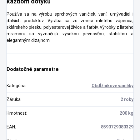
každom dotyku
Používa sa na výrobu sprchových vaničiek, vaní, umývadiel i
ďalších produktov. Vyrába sa zo zmesi mletého vápenca,
sklárskeho piesku, polyesterovej živice a farbív. Výrobky z liateho
mramoru sa vyznačujú vysokou pevnosťou, stabilitou a
elegantným dizajnom.
Dodatočné parametre
Kategória
:
Obdĺžnikové vaničky
Záruka
:
2 roky
Hmotnosť
:
200 kg
EAN
:
8590729080329