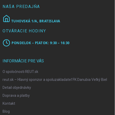
i
e
NAŠA PREDAJŇA
TUHOVSKÁ 1/A, BRATISLAVA
OTVÁRACIE HODINY
PONDELOK – PIATOK: 9:30 – 16:30
INFORMÁCIE PRE VÁS
O spoločnosti REUT.sk
reut.sk – Hlavný sponzor a spoluzakladateľ FK Danubia Veľký Biel
Detail objednávky
Doprava a platby
Kontakt
Blog