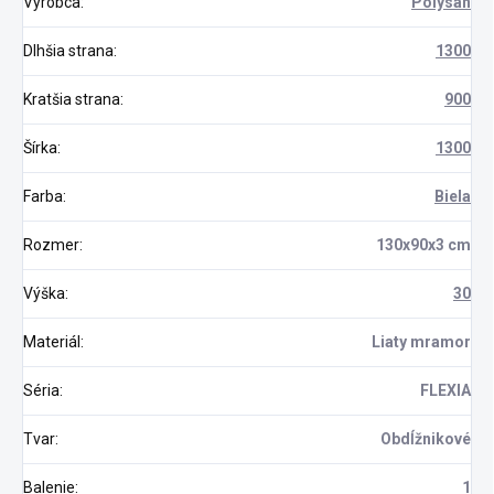
Výrobca
:
Polysan
Dlhšia strana
:
1300
Kratšia strana
:
900
Šírka
:
1300
Farba
:
Biela
Rozmer
:
130x90x3 cm
Výška
:
30
Materiál
:
Liaty mramor
Séria
:
FLEXIA
Tvar
:
Obdĺžnikové
Balenie
:
1