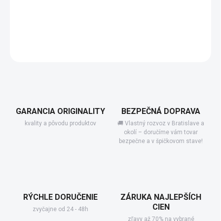
−
+
Pridať do košíka
DETAILNÉ INFORMÁCIE
GARANCIA ORIGINALITY
BEZPEČNÁ DOPRAVA
kvality a pôvodu produktov
🚚 Vlastný rozvoz v Bratislave a
okolí – doručíme vám tovar
bezpečne a v špičkovom stave!
RÝCHLE DORUČENIE
ZÁRUKA NAJLEPŠÍCH
CIEN
zvyčajne od 24 - 48h
zľavy až 70% na vybrané