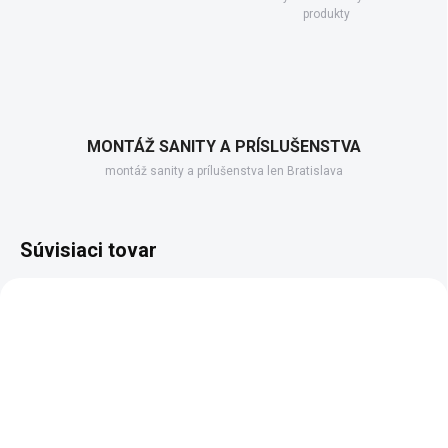
produkty
MONTÁŽ SANITY A PRÍSLUŠENSTVA
montáž sanity a prílušenstva len Bratislava
Súvisiaci tovar