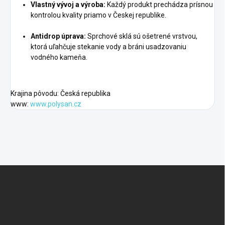
Vlastný vývoj a výroba:
Každý produkt prechádza prísnou
kontrolou kvality priamo v Českej republike.
Antidrop úprava:
Sprchové sklá sú ošetrené vrstvou,
ktorá uľahčuje stekanie vody a bráni usadzovaniu
vodného kameňa.
Krajina pôvodu: Česká republika
www:
www.polysan.cz
Z
á
p
ä
t