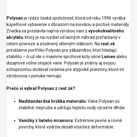
Polysan
je rýdzo česká spoločnosť, ktorá od roku 1996 vyrába
kúpeľňové vybavenie s dôrazom na inováciu a poctivé materiály.
Značka sa preslávila najmä výrobou vaní z
vysokokvalitného
akrylátu
, ktorý je na rozdiel od lacných náhrad prefarbený v
celom priereze a zosilnený skleným vláknom. Na
reut.sk
prinášame portfólio Polysan pre zákazníkov, ktorí hľadajú
stabilitu – či už ide o masívne sprchové kúty série
Lumen
alebo
dizajnové voľne stojace vane. Polysan je známy aj svojou
schopnosťou dodávať riešenia pre atypické priestory, ktoré iní
výrobcovia v ponuke nemajú.
Prečo si vybrať Polysan z reut.sk?
Nadštandardná hrúbka materiálu:
Vane Polysan sú
stabilné, nepružia a udržujú teplotu vody výrazne dlhšie.
Vaničky z liateho mramoru:
Extrémne pevné a rovné
povrchy, ktoré vydržia desaťročia bez deformácie.