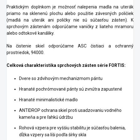
Praktickým doplnkom je možnosť nalepenia madla na uterák
priamo na sklenenú plochu alebo použitie závesných poličiek
(madlá na uterák ani poličky nie sú súčasťou zásten). K
sprchovým zástenám odporúčame vaničky z liateho mramoru
alebo odtokové kanáliky.
Na čistenie skiel odporúčame ASC čistiaci a ochranný
prostriedok, 94000.
Celková charakteristika sprchových zásten série FORTIS:
Dvere so zdvihovým mechanizmom pántu
Hranaté pochrómované pánty sú zvnútra zapustené
Hranaté minimalistické madlo
ANTIDROP ochrana skiel proti usadzovaniu vodného
kameňa a pre ľahkú údržbu
Rohová vzpera pre vyššiu stabilitu je súčasťou balenia,
dĺžka vzpery sa líši podľa šírky skla