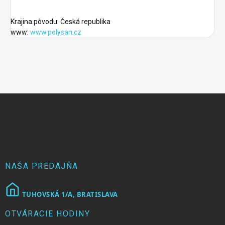
Krajina pôvodu: Česká republika
www:
www.polysan.cz
Z
á
p
ä
t
i
e
NAŠA PREDAJŇA
TUHOVSKÁ 1/A, BRATISLAVA
OTVÁRACIE HODINY