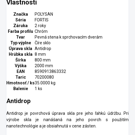
Vlastnosti
Značka
POLYSAN
Séria
FORTIS
Záruka
2 roky
Farba profilu
Chróm
Tvar
Pevná stena k sprchovacím dverám
Typ výplne
Číre sklo
Úprava skla
Antidrop
Hrúbka skla
8 mm
Šírka
800 mm
Výška
2000 mm
EAN
8590913863332
Taric
70200080
Hmotnosť / ks
35.0000 kg
Balenie
1 ks
Antidrop
Antidrop je povrchová úprava skla pre jeho ľahkú údržbu. Pri
výrobe skla je nanášaná na jeho povrch s použitím
nanotechnológie a je obsiahnutá v cene zásten.