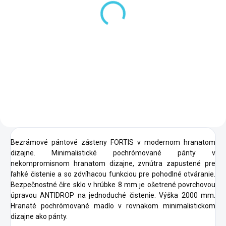
Polysan FORTIS
sprchové dvere
1000mm, číre sklo, ľavé
FL1010L
375 €
Do košíka
Bezrámové pántové zásteny FORTIS v modernom hranatom
dizajne. Minimalistické pochrómované pánty v
nekompromisnom hranatom dizajne, zvnútra zapustené pre
ľahké čistenie a so zdvíhacou funkciou pre pohodlné otváranie.
Bezpečnostné číre sklo v hrúbke 8 mm je ošetrené povrchovou
úpravou ANTIDROP na jednoduché čistenie. Výška 2000 mm.
Hranaté pochrómované madlo v rovnakom minimalistickom
dizajne ako pánty.