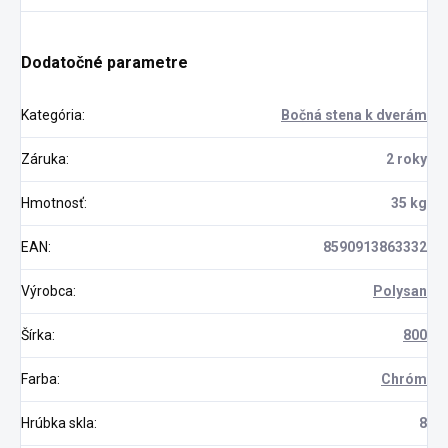
Dodatočné parametre
Kategória
:
Bočná stena k dverám
Záruka
:
2 roky
Hmotnosť
:
35 kg
EAN
:
8590913863332
Výrobca
:
Polysan
Šírka
:
800
Farba
:
Chróm
Hrúbka skla
:
8