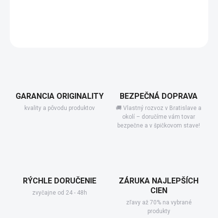
−
+
Pridať do košíka
DETAILNÉ INFORMÁCIE
GARANCIA ORIGINALITY
BEZPEČNÁ DOPRAVA
kvality a pôvodu produktov
🚚 Vlastný rozvoz v Bratislave a
okolí – doručíme vám tovar
bezpečne a v špičkovom stave!
RÝCHLE DORUČENIE
ZÁRUKA NAJLEPŠÍCH
CIEN
zvyčajne od 24 - 48h
zľavy až 70% na vybrané
produkty