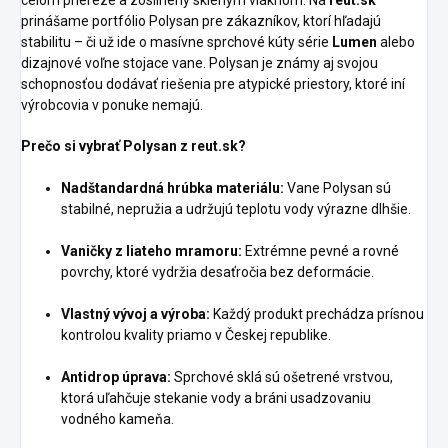
celom priereze a zosilnený skleným vláknom. Na
reut.sk
prinášame portfólio Polysan pre zákazníkov, ktorí hľadajú
stabilitu – či už ide o masívne sprchové kúty série
Lumen
alebo
dizajnové voľne stojace vane. Polysan je známy aj svojou
schopnosťou dodávať riešenia pre atypické priestory, ktoré iní
výrobcovia v ponuke nemajú.
Prečo si vybrať Polysan z reut.sk?
Nadštandardná hrúbka materiálu:
Vane Polysan sú
stabilné, nepružia a udržujú teplotu vody výrazne dlhšie.
Vaničky z liateho mramoru:
Extrémne pevné a rovné
povrchy, ktoré vydržia desaťročia bez deformácie.
Vlastný vývoj a výroba:
Každý produkt prechádza prísnou
kontrolou kvality priamo v Českej republike.
Antidrop úprava:
Sprchové sklá sú ošetrené vrstvou,
ktorá uľahčuje stekanie vody a bráni usadzovaniu
vodného kameňa.