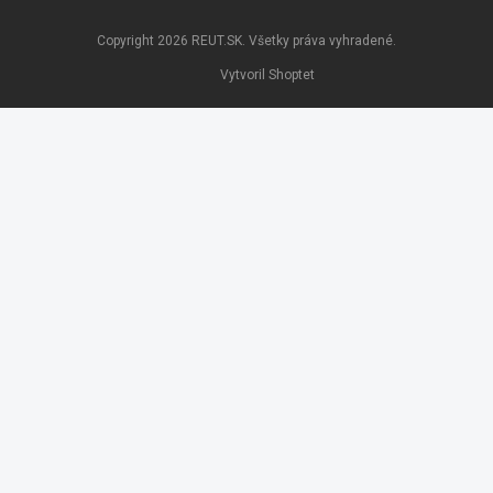
Copyright 2026
REUT.SK
. Všetky práva vyhradené.
Vytvoril Shoptet