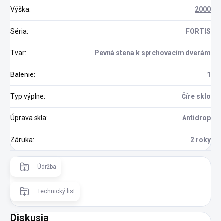
Výška
:
2000
Séria
:
FORTIS
Tvar
:
Pevná stena k sprchovacím dverám
Balenie
:
1
Typ výplne
:
Číre sklo
Úprava skla
:
Antidrop
Záruka
:
2 roky
Údržba
Technický list
Diskusia