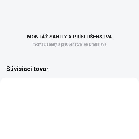
MONTÁŽ SANITY A PRÍSLUŠENSTVA
montáž sanity a prílušenstva len Bratislava
Súvisiaci tovar
SKLADOM DODANIE DO 6-7 PRAC. DNÍ
(1 KS)