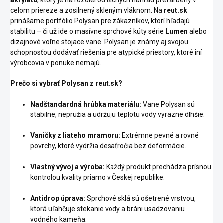
akrylátu
, ktorý je na rozdiel od lacných náhrad prefarbený v
celom priereze a zosilnený skleným vláknom. Na
reut.sk
prinášame portfólio Polysan pre zákazníkov, ktorí hľadajú
stabilitu – či už ide o masívne sprchové kúty série
Lumen
alebo
dizajnové voľne stojace vane. Polysan je známy aj svojou
schopnosťou dodávať riešenia pre atypické priestory, ktoré iní
výrobcovia v ponuke nemajú.
Prečo si vybrať Polysan z reut.sk?
Nadštandardná hrúbka materiálu:
Vane Polysan sú
stabilné, nepružia a udržujú teplotu vody výrazne dlhšie.
Vaničky z liateho mramoru:
Extrémne pevné a rovné
povrchy, ktoré vydržia desaťročia bez deformácie.
Vlastný vývoj a výroba:
Každý produkt prechádza prísnou
kontrolou kvality priamo v Českej republike.
Antidrop úprava:
Sprchové sklá sú ošetrené vrstvou,
ktorá uľahčuje stekanie vody a bráni usadzovaniu
vodného kameňa.