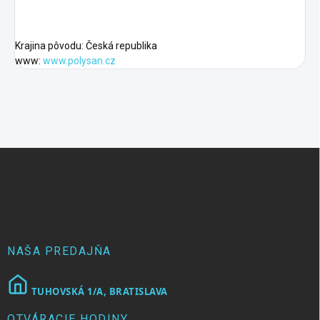
Krajina pôvodu: Česká republika
www:
www.polysan.cz
Z
á
p
ä
t
i
e
NAŠA PREDAJŇA
TUHOVSKÁ 1/A, BRATISLAVA
OTVÁRACIE HODINY