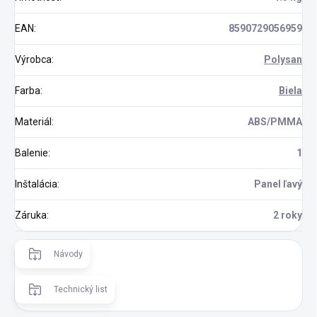
EAN
:
8590729056959
Výrobca
:
Polysan
Farba
:
Biela
Materiál
:
ABS/PMMA
Balenie
:
1
Inštalácia
:
Panel ľavý
Záruka
:
2 roky
Návody
Technický list