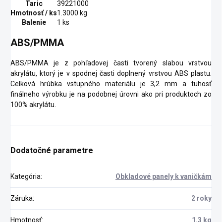
Taric
39221000
Hmotnosť / ks
1.3000 kg
Balenie
1 ks
ABS/PMMA
ABS/PMMA je z pohľadovej časti tvorený slabou vrstvou
akrylátu, ktorý je v spodnej časti doplnený vrstvou ABS plastu.
Celková hrúbka vstupného materiálu je 3,2 mm a tuhosť
finálneho výrobku je na podobnej úrovni ako pri produktoch zo
100% akrylátu.
Dodatočné parametre
Kategória
:
Obkladové panely k vaničkám
Záruka
:
2 roky
Hmotnosť
:
1.3 kg