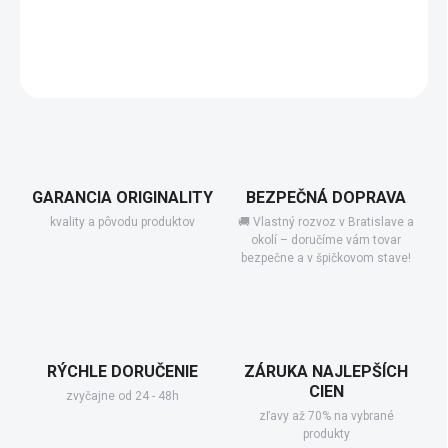
−
+
Pridať do košíka
DETAILNÉ INFORMÁCIE
GARANCIA ORIGINALITY
BEZPEČNÁ DOPRAVA
kvality a pôvodu produktov
🚚 Vlastný rozvoz v Bratislave a
okolí – doručíme vám tovar
bezpečne a v špičkovom stave!
RÝCHLE DORUČENIE
ZÁRUKA NAJLEPŠÍCH
CIEN
zvyčajne od 24 - 48h
zľavy až 70% na vybrané
produkty