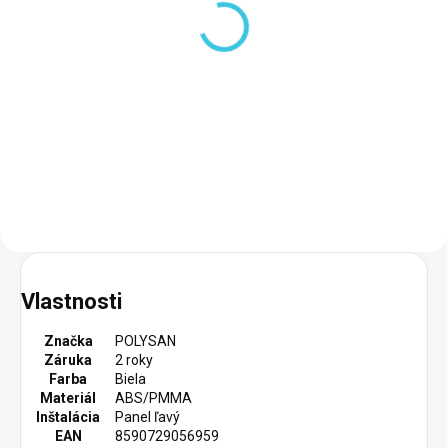
Polysan KLASIK KARIA
sprchová vanička z
liateho mramoru,
obdĺžnik 120x100cm,
411,90 €
biela 26611
Do košíka
Vlastnosti
Značka
POLYSAN
Záruka
2 roky
Farba
Biela
Materiál
ABS/PMMA
Inštalácia
Panel ľavý
EAN
8590729056959