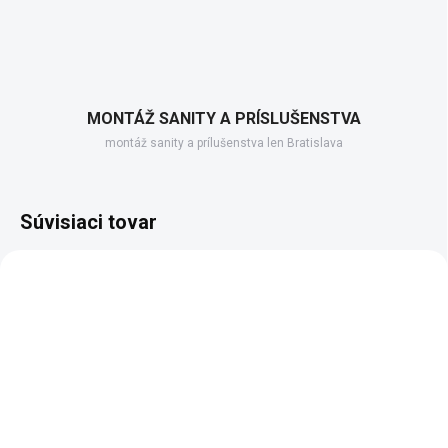
MONTÁŽ SANITY A PRÍSLUŠENSTVA
montáž sanity a prílušenstva len Bratislava
Súvisiaci tovar
SKLADOM DODANIE DO 6-7 PRAC. DNÍ
(5 KS)