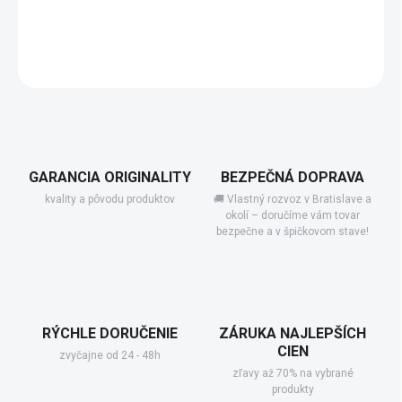
−
+
Pridať do košíka
DETAILNÉ INFORMÁCIE
GARANCIA ORIGINALITY
BEZPEČNÁ DOPRAVA
kvality a pôvodu produktov
🚚 Vlastný rozvoz v Bratislave a
okolí – doručíme vám tovar
bezpečne a v špičkovom stave!
RÝCHLE DORUČENIE
ZÁRUKA NAJLEPŠÍCH
CIEN
zvyčajne od 24 - 48h
zľavy až 70% na vybrané
produkty