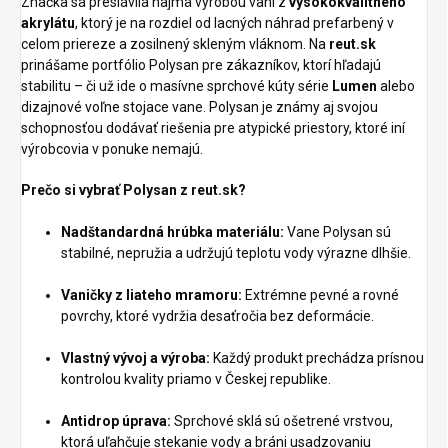
Značka sa preslávila najmä výrobou vaní z
vysokokvalitného
akrylátu
, ktorý je na rozdiel od lacných náhrad prefarbený v
celom priereze a zosilnený skleným vláknom. Na
reut.sk
prinášame portfólio Polysan pre zákazníkov, ktorí hľadajú
stabilitu – či už ide o masívne sprchové kúty série
Lumen
alebo
dizajnové voľne stojace vane. Polysan je známy aj svojou
schopnosťou dodávať riešenia pre atypické priestory, ktoré iní
výrobcovia v ponuke nemajú.
Prečo si vybrať Polysan z reut.sk?
Nadštandardná hrúbka materiálu:
Vane Polysan sú
stabilné, nepružia a udržujú teplotu vody výrazne dlhšie.
Vaničky z liateho mramoru:
Extrémne pevné a rovné
povrchy, ktoré vydržia desaťročia bez deformácie.
Vlastný vývoj a výroba:
Každý produkt prechádza prísnou
kontrolou kvality priamo v Českej republike.
Antidrop úprava:
Sprchové sklá sú ošetrené vrstvou,
ktorá uľahčuje stekanie vody a bráni usadzovaniu