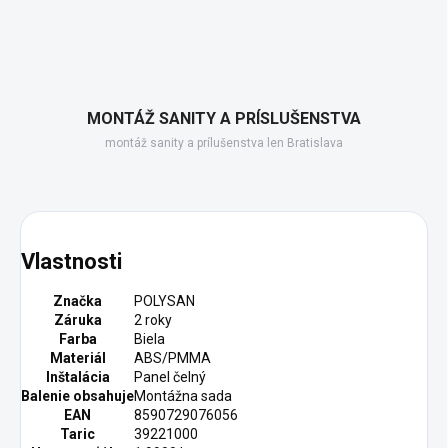
MONTÁŽ SANITY A PRÍSLUŠENSTVA
montáž sanity a prílušenstva len Bratislava
Vlastnosti
Značka
POLYSAN
Záruka
2 roky
Farba
Biela
Materiál
ABS/PMMA
Inštalácia
Panel čelný
Balenie obsahuje
Montážna sada
EAN
8590729076056
Taric
39221000