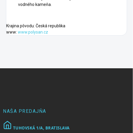
vodného kameňa.
Krajina pôvodu: Česká republika
www:
www.polysan.cz
Z
á
p
ä
t
i
e
NAŠA PREDAJŇA
TUHOVSKÁ 1/A, BRATISLAVA