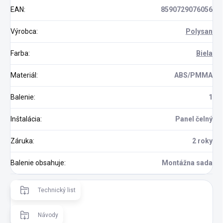
EAN
:
8590729076056
Výrobca
:
Polysan
Farba
:
Biela
Materiál
:
ABS/PMMA
Balenie
:
1
Inštalácia
:
Panel čelný
Záruka
:
2 roky
Balenie obsahuje
:
Montážna sada
Technický list
Návody