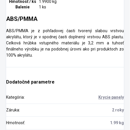
Hmotnosť / ks
1.9900 kg
Balenie
1 ks
ABS/PMMA
ABS/PMMA je z pohľadovej časti tvorený slabou vrstvou
akrylátu, ktorý je v spodnej časti doplnený vrstvou ABS plastu.
Celková hrúbka vstupného materiálu je 3,2 mm a tuhosť
finálneho výrobku je na podobnej úrovni ako pri produktoch zo
100% akrylátu.
Dodatočné parametre
Kategória
:
Krycie panely
Záruka
:
2 roky
Hmotnosť
:
1.99 kg