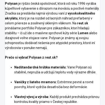
Polysan
je rýdzo česká spoločnosť, ktorá od roku 1996 vyrába
kúpeľňové vybavenie s dôrazom na inováciu a poctivé materiály.
Značka sa preslávila najmä výrobou vaní z
vysokokvalitného
akrylátu
, ktorý je na rozdiel od lacných náhrad prefarbený v
celom priereze a zosilnený skleným vláknom. Na
reut.sk
prinášame portfólio Polysan pre zákazníkov, ktorí hľadajú
stabilitu – či už ide o masívne sprchové kúty série
Lumen
alebo
dizajnové voľne stojace vane. Polysan je známy aj svojou
schopnosťou dodávať riešenia pre atypické priestory, ktoré iní
výrobcovia v ponuke nemajú.
Prečo si vybrať Polysan z reut.sk?
Nadštandardná hrúbka materiálu:
Vane Polysan sú
stabilné, nepružia a udržujú teplotu vody výrazne dlhšie.
Vaničky z liateho mramoru:
Extrémne pevné a rovné
povrchy, ktoré vydržia desaťročia bez deformácie.
Vlastný vývoj a výroba:
Každý produkt prechádza prísnou
kontrolou kvality priamo v Českej republike.