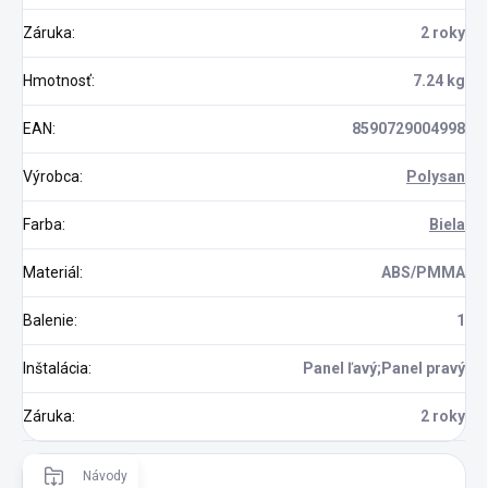
Záruka
:
2 roky
Hmotnosť
:
7.24 kg
EAN
:
8590729004998
Výrobca
:
Polysan
Farba
:
Biela
Materiál
:
ABS/PMMA
Balenie
:
1
Inštalácia
:
Panel ľavý;Panel pravý
Záruka
:
2 roky
Návody