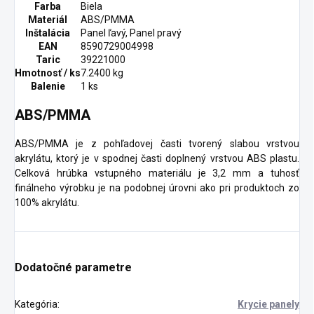
Farba
Biela
Materiál
ABS/PMMA
Inštalácia
Panel ľavý, Panel pravý
EAN
8590729004998
Taric
39221000
Hmotnosť / ks
7.2400 kg
Balenie
1 ks
ABS/PMMA
ABS/PMMA je z pohľadovej časti tvorený slabou vrstvou
akrylátu, ktorý je v spodnej časti doplnený vrstvou ABS plastu.
Celková hrúbka vstupného materiálu je 3,2 mm a tuhosť
finálneho výrobku je na podobnej úrovni ako pri produktoch zo
100% akrylátu.
Dodatočné parametre
Kategória
:
Krycie panely