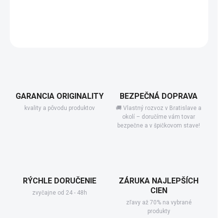
−
+
Pridať do košíka
DETAILNÉ INFORMÁCIE
GARANCIA ORIGINALITY
BEZPEČNÁ DOPRAVA
kvality a pôvodu produktov
🚚 Vlastný rozvoz v Bratislave a
okolí – doručíme vám tovar
bezpečne a v špičkovom stave!
RÝCHLE DORUČENIE
ZÁRUKA NAJLEPŠÍCH
CIEN
zvyčajne od 24 - 48h
zľavy až 70% na vybrané
produkty