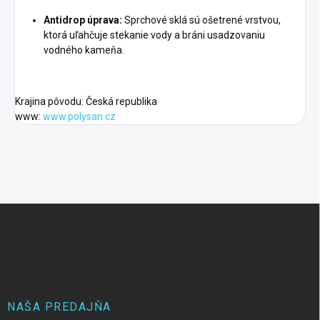
Antidrop úprava:
Sprchové sklá sú ošetrené vrstvou,
ktorá uľahčuje stekanie vody a bráni usadzovaniu
vodného kameňa.
Krajina pôvodu: Česká republika
www:
www.polysan.cz
Z
á
p
ä
t
i
e
NAŠA PREDAJŇA