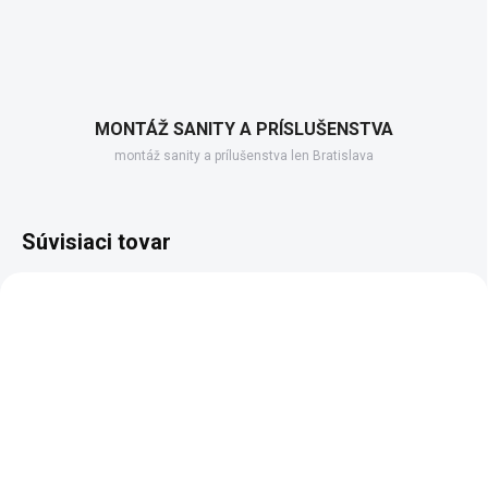
MONTÁŽ SANITY A PRÍSLUŠENSTVA
montáž sanity a prílušenstva len Bratislava
Súvisiaci tovar
3 TÝŽDNE
3 TÝŽDNE