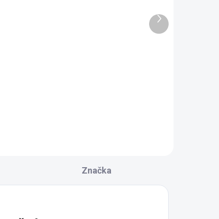
DŇOV
5 TÝŽDŇOV
Ďalší
Polysan VANE S
produkt
HYDROMASÁŽNYM
SYSTÉMOM TIGRA R
hydromasážna vaňa,
3 206,90 €
ion
170x80x46cm, Highline
Hydro-Air, chróm
Do košíka
90611.6010
Značka