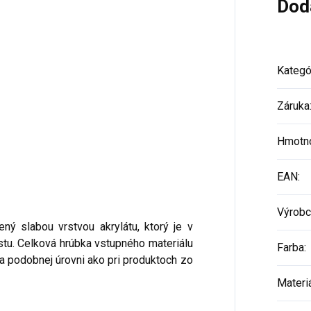
Dod
Kategó
Záruka
Hmotn
EAN
:
Výrobc
ý slabou vrstvou akrylátu, ktorý je v
stu. Celková hrúbka vstupného materiálu
Farba
:
na podobnej úrovni ako pri produktoch zo
Materi