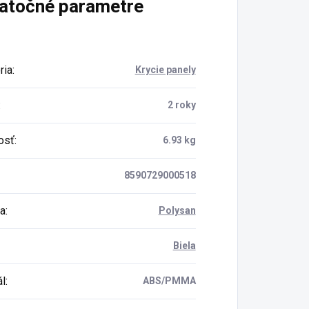
atočné parametre
ria
:
Krycie panely
:
2 roky
osť
:
6.93 kg
8590729000518
a
:
Polysan
Biela
ál
:
ABS/PMMA