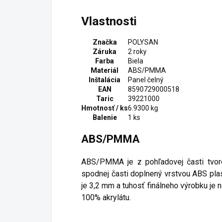
Vlastnosti
Značka
POLYSAN
Záruka
2 roky
Farba
Biela
Materiál
ABS/PMMA
Inštalácia
Panel čelný
EAN
8590729000518
Taric
39221000
Hmotnosť / ks
6.9300 kg
Balenie
1 ks
ABS/PMMA
ABS/PMMA je z pohľadovej časti tvoren
spodnej časti doplnený vrstvou ABS pla
je 3,2 mm a tuhosť finálneho výrobku je 
100% akrylátu.