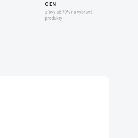
CIEN
zľavy až 70% na vybrané
produkty
4010
90611.6010
DARMO
ZADARMO