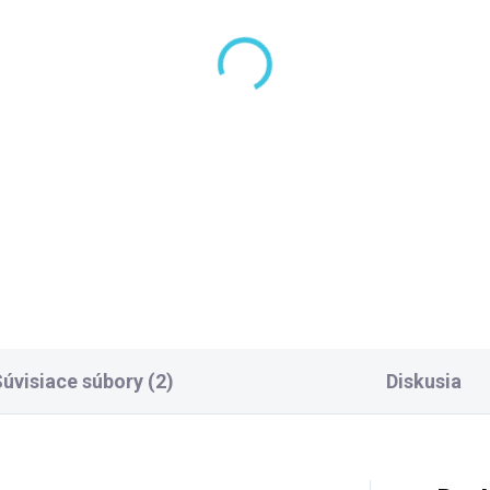
5 TÝŽDŇOV
5 TÝŽ
lysan VANE S
Polysan VANE S
DROMASÁŽNYM
HYDROMASÁŽNYM
STÉMOM TIGRA R
SYSTÉMOM TIGRA R
dromasážna vaňa,
hydromasážna vaňa,
076,90 €
2 610,10 €
0x80x46cm, Active
170x80x46cm, Attract
dro-Air, chróm
Hydro-Air, chróm
Do košíka
Do košíka
611.2010
90611.4010
úvisiace súbory (2)
Diskusia