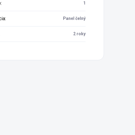
e
:
1
cia
:
Panel čelný
:
2 roky