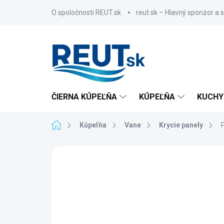
Prejsť
O spoločnosti REUT.sk
reut.sk – Hlavný sponzor a 
na
obsah
ČIERNA KÚPEĽŇA
KÚPEĽŇA
KUCHY
Domov
Kúpeľňa
Vane
Krycie panely
ZNAČKA:
POLYSAN