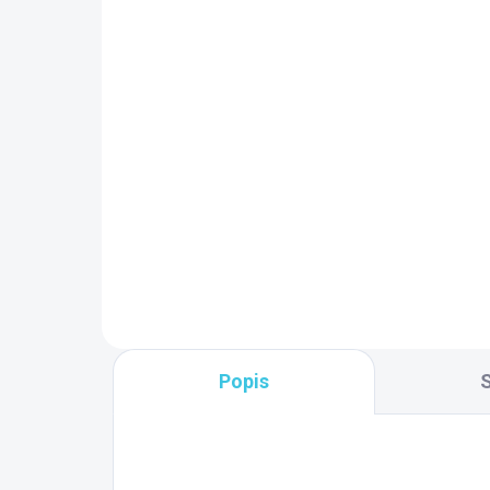
SKLADOM DODANIE DO 6-7 PRAC.
DNÍ
Po
(10 KS)
HY
Polysan TIGRA R
SY
asymetrická vaňa
hy
170x80x46cm, biela
2 
17
90611
468,70 €
Hy
90
Do košíka
Popis
S