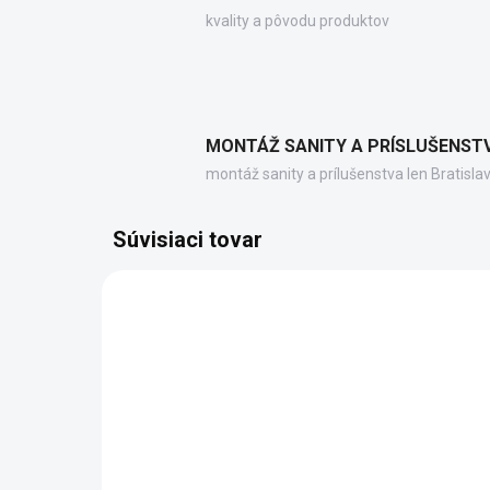
kvality a pôvodu produktov
MONTÁŽ SANITY A PRÍSLUŠENST
montáž sanity a prílušenstva len Bratisla
Súvisiaci tovar
90611