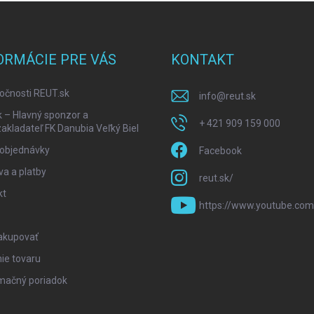
ORMÁCIE PRE VÁS
KONTAKT
očnosti REUT.sk
info
@
reut.sk
k – Hlavný sponzor a
+ 421 909 159 000
akladateľ FK Danubia Veľký Biel
 objednávky
Facebook
a a platby
reut.sk/
kt
https://www.youtube.com
akupovať
ie tovaru
mačný poriadok