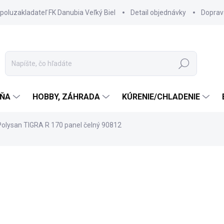
spoluzakladateľ FK Danubia Veľký Biel
Detail objednávky
Doprav
Hľadať
ŇA
HOBBY, ZÁHRADA
KÚRENIE/CHLADENIE
Polysan TIGRA R 170 panel čelný 90812
205 €
176,30 €
143,33 € bez DPH
Jednotková
3 TÝŽDNE
cena: