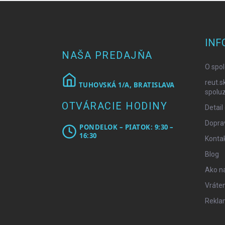
Z
á
p
ä
INF
t
NAŠA PREDAJŇA
i
O spol
e
reut.s
TUHOVSKÁ 1/A, BRATISLAVA
spoluz
OTVÁRACIE HODINY
Detail
Doprav
PONDELOK – PIATOK: 9:30 –
16:30
Konta
Blog
Ako n
Vráten
Rekla