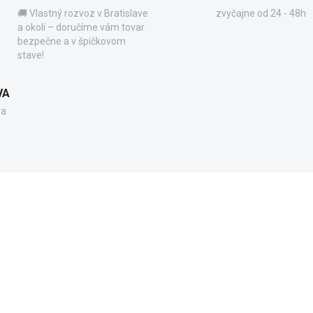
🚚 Vlastný rozvoz v Bratislave
zvyčajne od 24 - 48h
a okolí – doručíme vám tovar
bezpečne a v špičkovom
stave!
VA
va
90611.2010
90611.
ZADARMO
ZA