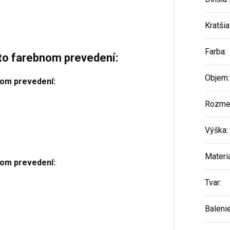
Kratšia
Farba
:
to farebnom prevedení:
Objem
:
elom prevedení:
Rozme
Výška
:
Materi
elom prevedení:
Tvar
:
Baleni