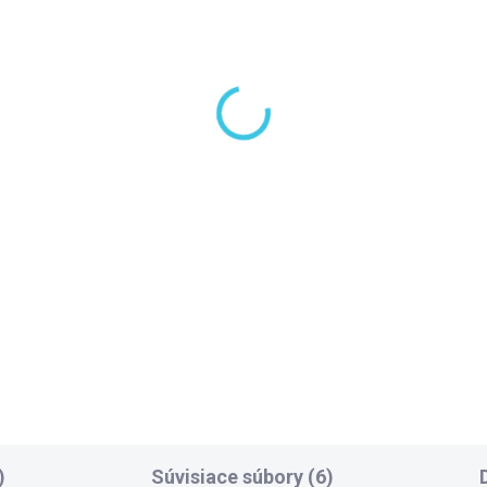
LADOM DODANIE DO 6-7 PRAC.
SKLADOM, DODANIE DO
DNÍ
PRAC
(10 KS)
(2
lysan Vanová súprava
Polysan UNIVERSAL
napustením,
sedák na vaňu, 80x25
wdenovým
čierna 73259
chanizmom, dĺžka
4,90 €
90,90 €
0mm, zátka 72mm,
la 71853.10
Do košíka
Do košíka
Polysan UNIVERSAL sedák n
vaňu zvyšuje bezpečnosť a
pohodlie pri používaní vane
vďaka stabilnej konštrukcii z
laminátu. Výrobca: Polysan
Dľhšia strana: 800 Kratšia...
)
Súvisiace súbory (6)