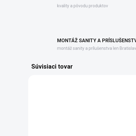
kvality a pôvodu produktov
MONTÁŽ SANITY A PRÍSLUŠENST
montáž sanity a prílušenstva len Bratisla
Súvisiaci tovar
PC10031
ZADARMO