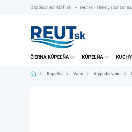
Prejsť
O spoločnosti REUT.sk
reut.sk – Hlavný sponzor a 
na
obsah
ČIERNA KÚPEĽŇA
KÚPEĽŇA
KUCHY
Domov
Kúpeľňa
Vane
Atypické vane
ZNAČKA:
POLYSAN