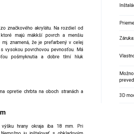
Inštalá
Prieme
 zo značkového akrylátu. Na rozdiel od
, ktoré majú mäkkší povrch a menšiu
Záruka
o mj. znamená, že je prefarbený v celej
 a s vysokou povrchovou pevnosťou. Má
Vlastn
ťou pošmyknutia a dobre tlmí hluk
Možnos
preved
na opretie chrbta na oboch stranách a
3D mo
om
 výšku hrany okraja iba 18 mm. Pri
. Nemožno ju inštalovať s obkladovým