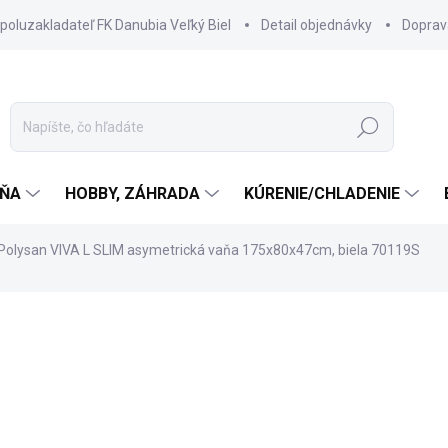
spoluzakladateľ FK Danubia Veľký Biel
Detail objednávky
Doprav
Hľadať
ŇA
HOBBY, ZÁHRADA
KÚRENIE/CHLADENIE
Polysan VIVA L SLIM asymetrická vaňa 175x80x47cm, biela 70119S
725 €
623,50 €
506,91 € bez DPH
Jednotková
3 TÝŽDNE
cena: