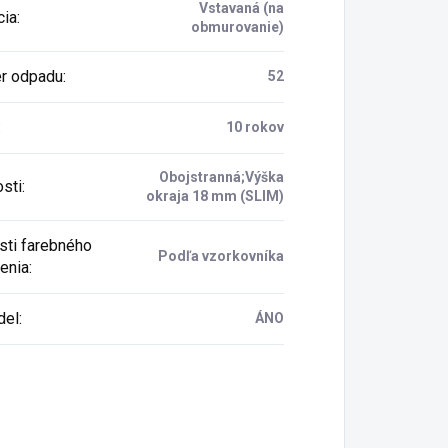
Vstavaná (na
cia
:
obmurovanie)
r odpadu
:
52
:
10 rokov
Obojstranná;Výška
osti
:
okraja 18 mm (SLIM)
ti farebného
Podľa vzorkovníka
enia
:
del
:
ÁNO