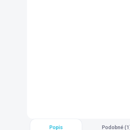
9 TÝŽDŇOV
SK
Polysan CUT napúšťacia
štrbina 170x24mm,
Po
chróm PC10031
s 
bo
205,50 €
me
18
80
Do košíka
bie
Popis
Podobné (1