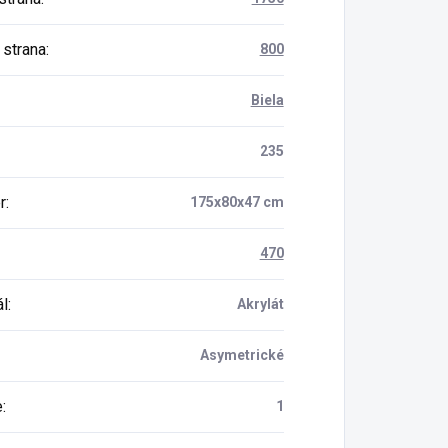
 strana
:
800
Biela
235
r
:
175x80x47 cm
470
ál
:
Akrylát
Asymetrické
e
:
1