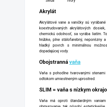
Šedá
Ivory
Akrylát
Akrylátové vane a vaničky sú vyrábané
koextrudovaných akrylátových dosiek
chemickú odolnosť, sa vyrába liatím. T
hrúbke, plne stálofarebný, neporézny
hladký povrch s minimálnou možnos
dopadajúcej vody.
Obojstranná
vaňa
Vaňa s pohodlne tvarovanými stenami 
odtokom umiestneným uprostred.
SLIM = vaňa s nízkym okraj
Vaňa má oproti štandardným vaniam
obmurovanie tak pôsobí estetickejšie