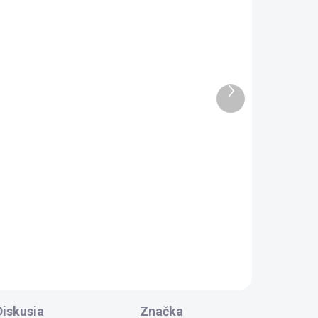
 2-3
9 TÝŽDŇOV
.DNÍ
Polysan CUT vaňová
2 KS)
prepadová štrbina
170x24mm, click-clack
cm,
zátka, chróm PC1089
196,90 €
Ďalší
produkt
Do košíka
a
 HPL
Diskusia
Značka