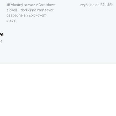
🚚 Vlastný rozvoz v Bratislave
zvyčajne od 24 - 48h
a okolí – doručíme vám tovar
bezpečne a v špičkovom
stave!
VA
va
71853.10
7