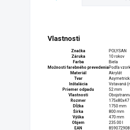
Vlastnosti
Značka
POLYSAN
Záruka
10 rokov
Farba
Biela
Možnosti farebného prevedenia
Podľa vzor
Materiál
Akrylát
Tvar
Asymetrick
Inštalácia
Vstavaná (
Priemer odpadu
52 mm
Vlastnosti
Obojstrann
Rozmer
175x80x47
Dĺžka
1750 mm
Šírka
800 mm
Výška
470 mm
Objem
235.00 l
EAN
859072908