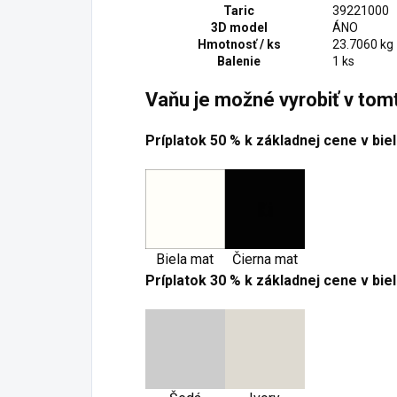
Taric
39221000
3D model
ÁNO
Hmotnosť / ks
23.7060 kg
Balenie
1 ks
Vaňu je možné vyrobiť v tom
Príplatok 50 % k základnej cene v bi
Biela mat
Čierna mat
Príplatok 30 % k základnej cene v bi