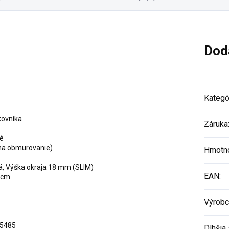
Dod
Kategó
kovníka
Záruka
é
na obmurovanie)
Hmotn
á, Výška okraja 18 mm (SLIM)
EAN
:
 cm
Výrobc
5485
Dlhšia 