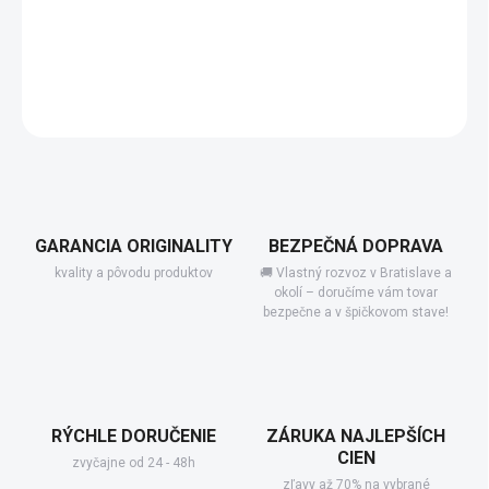
−
+
Pridať do košíka
DETAILNÉ INFORMÁCIE
GARANCIA ORIGINALITY
BEZPEČNÁ DOPRAVA
kvality a pôvodu produktov
🚚 Vlastný rozvoz v Bratislave a
okolí – doručíme vám tovar
bezpečne a v špičkovom stave!
RÝCHLE DORUČENIE
ZÁRUKA NAJLEPŠÍCH
CIEN
zvyčajne od 24 - 48h
zľavy až 70% na vybrané