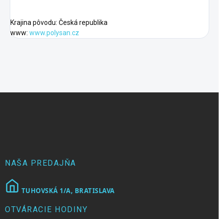
Krajina pôvodu: Česká republika
www:
www.polysan.cz
Z
á
p
ä
t
i
e
NAŠA PREDAJŇA
TUHOVSKÁ 1/A, BRATISLAVA
OTVÁRACIE HODINY