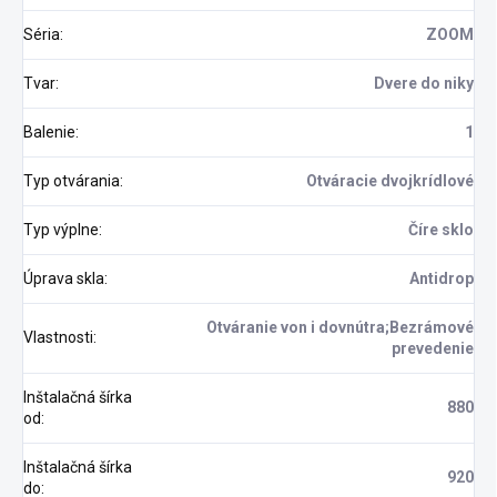
Séria
:
ZOOM
Tvar
:
Dvere do niky
Balenie
:
1
Typ otvárania
:
Otváracie dvojkrídlové
Typ výplne
:
Číre sklo
Úprava skla
:
Antidrop
Otváranie von i dovnútra;Bezrámové
Vlastnosti
:
prevedenie
Inštalačná šírka
880
od
:
Inštalačná šírka
920
do
: