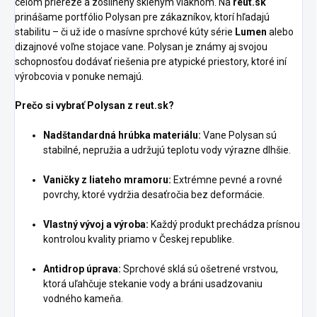
celom priereze a zosilnený skleným vláknom. Na
reut.sk
prinášame portfólio Polysan pre zákazníkov, ktorí hľadajú
stabilitu – či už ide o masívne sprchové kúty série
Lumen
alebo
dizajnové voľne stojace vane. Polysan je známy aj svojou
schopnosťou dodávať riešenia pre atypické priestory, ktoré iní
výrobcovia v ponuke nemajú.
Prečo si vybrať Polysan z reut.sk?
Nadštandardná hrúbka materiálu:
Vane Polysan sú
stabilné, nepružia a udržujú teplotu vody výrazne dlhšie.
Vaničky z liateho mramoru:
Extrémne pevné a rovné
povrchy, ktoré vydržia desaťročia bez deformácie.
Vlastný vývoj a výroba:
Každý produkt prechádza prísnou
kontrolou kvality priamo v Českej republike.
Antidrop úprava:
Sprchové sklá sú ošetrené vrstvou,
ktorá uľahčuje stekanie vody a bráni usadzovaniu
vodného kameňa.