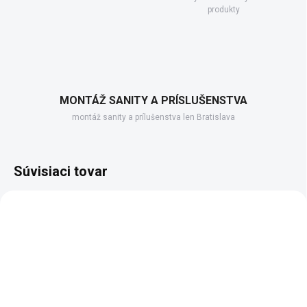
produkty
MONTÁŽ SANITY A PRÍSLUŠENSTVA
montáž sanity a prílušenstva len Bratislava
Súvisiaci tovar