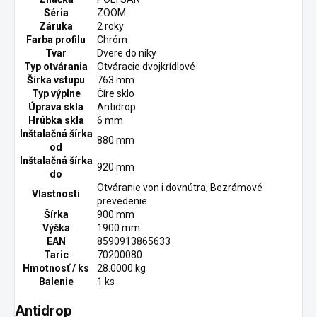
Séria
ZOOM
Záruka
2 roky
Farba profilu
Chróm
Tvar
Dvere do niky
Typ otvárania
Otváracie dvojkrídlové
Šírka vstupu
763 mm
Typ výplne
Číre sklo
Úprava skla
Antidrop
Hrúbka skla
6 mm
Inštalačná šírka
880 mm
od
Inštalačná šírka
920 mm
do
Otváranie von i dovnútra, Bezrámové
Vlastnosti
prevedenie
Šírka
900 mm
Výška
1900 mm
EAN
8590913865633
Taric
70200080
Hmotnosť / ks
28.0000 kg
Balenie
1 ks
Antidrop