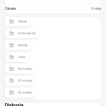
Záruka
:
2 roky
Údržba
Technický list
Návody
Video
3D modely
3D modely
3D modely
Diskusia