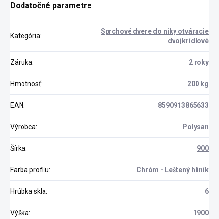
Dodatočné parametre
Sprchové dvere do niky otváracie
Kategória
:
dvojkrídlové
Záruka
:
2 roky
Hmotnosť
:
200 kg
EAN
:
8590913865633
Výrobca
:
Polysan
Šírka
:
900
Farba profilu
:
Chróm - Leštený hliník
Hrúbka skla
:
6
Výška
:
1900