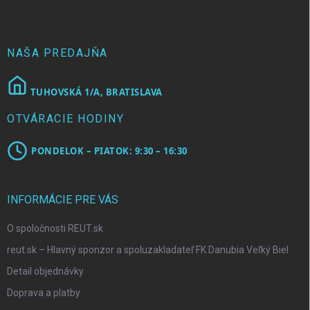
ä
t
i
e
NAŠA PREDAJŇA
TUHOVSKÁ 1/A, BRATISLAVA
OTVÁRACIE HODINY
PONDELOK – PIATOK: 9:30 – 16:30
INFORMÁCIE PRE VÁS
O spoločnosti REUT.sk
reut.sk – Hlavný sponzor a spoluzakladateľ FK Danubia Veľký Biel
Detail objednávky
Doprava a platby