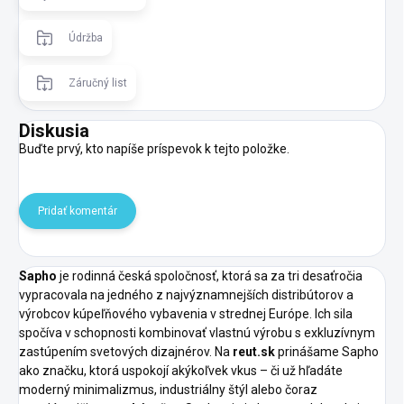
Údržba
Záručný list
Diskusia
Buďte prvý, kto napíše príspevok k tejto položke.
Pridať komentár
Sapho
je rodinná česká spoločnosť, ktorá sa za tri desaťročia
vypracovala na jedného z najvýznamnejších distribútorov a
výrobcov kúpeľňového vybavenia v strednej Európe. Ich sila
spočíva v schopnosti kombinovať vlastnú výrobu s exkluzívnym
zastúpením svetových dizajnérov. Na
reut.sk
prinášame Sapho
ako značku, ktorá uspokojí akýkoľvek vkus – či už hľadáte
moderný minimalizmus, industriálny štýl alebo čoraz