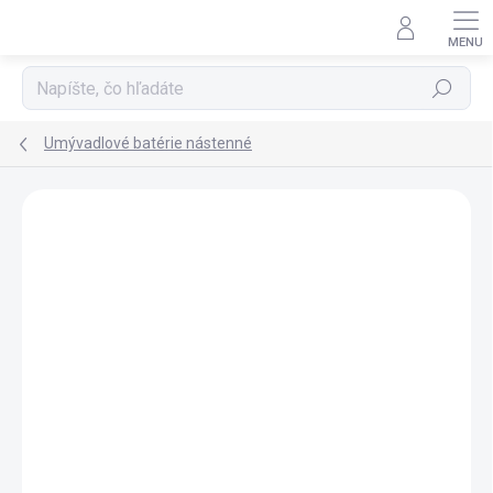
Prejsť
na
obsah
Hľadať
Umývadlové batérie nástenné
ZNAČKA:
SAPHO