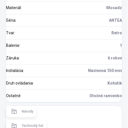
Materiál
:
Mosadz
Séria
:
ANTEA
Tvar
:
Retro
Balenie
:
1
Záruka
:
6 rokov
Inštalácia
:
Nástenná 150 mm
Druh ovládania
:
Kohútik
Ostatné
:
Otočné ramienko
Návody
Technický list