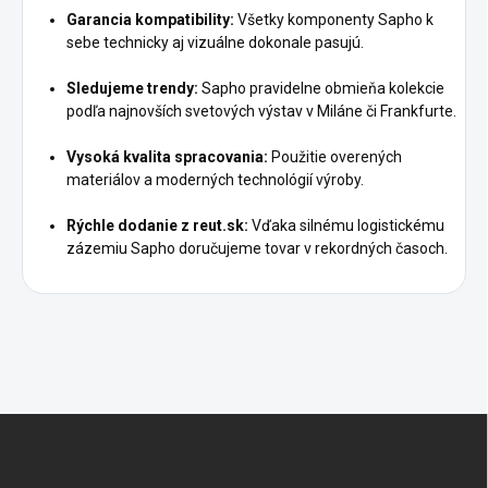
Garancia kompatibility:
Všetky komponenty Sapho k
sebe technicky aj vizuálne dokonale pasujú.
Sledujeme trendy:
Sapho pravidelne obmieňa kolekcie
podľa najnovších svetových výstav v Miláne či Frankfurte.
Vysoká kvalita spracovania:
Použitie overených
materiálov a moderných technológií výroby.
Rýchle dodanie z reut.sk:
Vďaka silnému logistickému
zázemiu Sapho doručujeme tovar v rekordných časoch.
Z
á
p