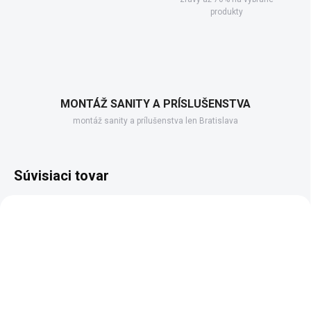
produkty
MONTÁŽ SANITY A PRÍSLUŠENSTVA
montáž sanity a prílušenstva len Bratislava
Súvisiaci tovar
AKCIA