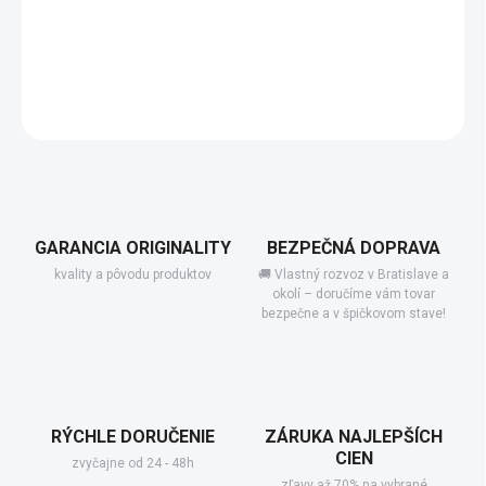
−
+
Pridať do košíka
Séria Antea nás vráti o niekoľko desiatok rokov späť ...
DETAILNÉ INFORMÁCIE
GARANCIA ORIGINALITY
BEZPEČNÁ DOPRAVA
kvality a pôvodu produktov
🚚 Vlastný rozvoz v Bratislave a
okolí – doručíme vám tovar
bezpečne a v špičkovom stave!
RÝCHLE DORUČENIE
ZÁRUKA NAJLEPŠÍCH
CIEN
zvyčajne od 24 - 48h
zľavy až 70% na vybrané