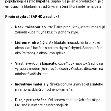
populárnejšie
retro kúpeľne
. Sapho nie je len o produktoch, je o
emóciách a hľadaní netradičných riešení, ktoré inde nenájdete.
Prečo si vybrať SAPHO z reut.sk?
Neskutočná variabilita:
Tisíce produktov, ktoré umožňujú
zariadiť kúpeľňu „na kľúč“ v jednom štýle.
Lídrom v retro štýle:
Ak hľadáte mosadzné, bronzové
alebo zlaté batérie s keramickými úchytmi, Sapho (série
ako Reitano) je absolútna špička.
Vlastné výrobné kapacity:
Kúpeľňový nábytok Sapho sa
vyrába v moderných prevádzkach v Česku s dôrazom na
odolnosť voči vlhkosti.
Inovatívne materiály:
Široká ponuka umývadiel z liateho
mramoru, skla či prírodného kameňa.
Dizajn pre každého:
Od cenovo dostupných sérií až po
luxusné kúsky pre najnáročnejších.