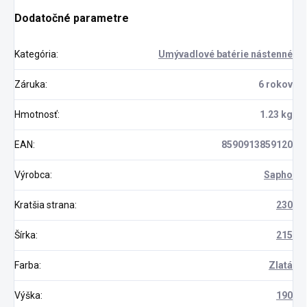
Dodatočné parametre
Kategória
:
Umývadlové batérie nástenné
Záruka
:
6 rokov
Hmotnosť
:
1.23 kg
EAN
:
8590913859120
Výrobca
:
Sapho
Kratšia strana
:
230
Šírka
:
215
Farba
:
Zlatá
Výška
:
190