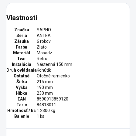
Vlastnosti
Značka
SAPHO
Séria
ANTEA
Záruka
6 rokov
Farba
Zlato
Materiál
Mosadz
Tvar
Retro
Inštalácia
Nástenná 150 mm
Druh ovládania
Kohútik
Ostatné
Otočné ramienko
Šírka
215 mm
Výška
190 mm
Hĺbka
230 mm
EAN
8590913859120
Taric
84818011
Hmotnosť / ks
1.2300 kg
Balenie
1 ks